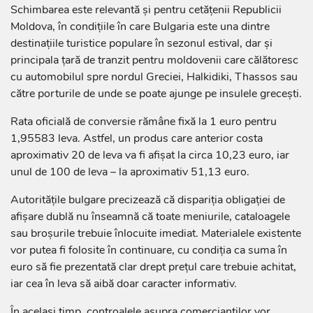
Schimbarea este relevantă și pentru cetățenii Republicii
Moldova, în condițiile în care Bulgaria este una dintre
destinațiile turistice populare în sezonul estival, dar și
principala țară de tranzit pentru moldovenii care călătoresc
cu automobilul spre nordul Greciei, Halkidiki, Thassos sau
către porturile de unde se poate ajunge pe insulele grecești.
Rata oficială de conversie rămâne fixă la 1 euro pentru
1,95583 leva. Astfel, un produs care anterior costa
aproximativ 20 de leva va fi afișat la circa 10,23 euro, iar
unul de 100 de leva – la aproximativ 51,13 euro.
Autoritățile bulgare precizează că dispariția obligației de
afișare dublă nu înseamnă că toate meniurile, cataloagele
sau broșurile trebuie înlocuite imediat. Materialele existente
vor putea fi folosite în continuare, cu condiția ca suma în
euro să fie prezentată clar drept prețul care trebuie achitat,
iar cea în leva să aibă doar caracter informativ.
În același timp, controalele asupra comercianților vor