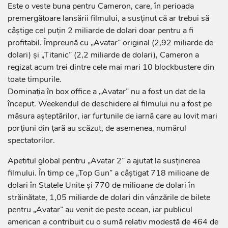
Este o veste buna pentru Cameron, care, în perioada
premergătoare lansării filmului, a susţinut că ar trebui să
câştige cel puţin 2 miliarde de dolari doar pentru a fi
profitabil. Împreună cu „Avatar” original (2,92 miliarde de
dolari) şi „Titanic” (2,2 miliarde de dolari), Cameron a
regizat acum trei dintre cele mai mari 10 blockbustere din
toate timpurile.
Dominaţia în box office a „Avatar” nu a fost un dat de la
început. Weekendul de deschidere al filmului nu a fost pe
măsura aşteptărilor, iar furtunile de iarnă care au lovit mari
porţiuni din ţară au scăzut, de asemenea, numărul
spectatorilor.
Apetitul global pentru „Avatar 2” a ajutat la susţinerea
filmului. În timp ce „Top Gun” a câştigat 718 milioane de
dolari în Statele Unite şi 770 de milioane de dolari în
străinătate, 1,05 miliarde de dolari din vânzările de bilete
pentru „Avatar” au venit de peste ocean, iar publicul
american a contribuit cu o sumă relativ modestă de 464 de