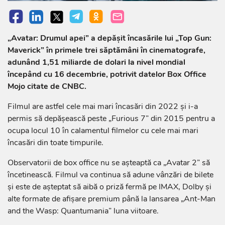
„Avatar: Drumul apei” a depăşit încasările lui „Top Gun:
Maverick” în primele trei săptămâni în cinematografe,
adunând 1,51 miliarde de dolari la nivel mondial
începând cu 16 decembrie, potrivit datelor Box Office
Mojo citate de CNBC.
Filmul are astfel cele mai mari încasări din 2022 şi i-a
permis să depăşească peste „Furious 7” din 2015 pentru a
ocupa locul 10 în calamentul filmelor cu cele mai mari
încasări din toate timpurile.
Observatorii de box office nu se aşteaptă ca „Avatar 2” să
încetinească. Filmul va continua să adune vânzări de bilete
şi este de aşteptat să aibă o priză fermă pe IMAX, Dolby şi
alte formate de afişare premium până la lansarea „Ant-Man
and the Wasp: Quantumania” luna viitoare.