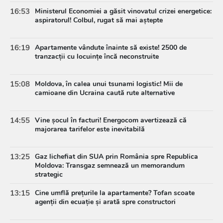
16:53
Ministerul Economiei a găsit vinovatul crizei energetice:
aspiratorul! Colbul, rugat să mai aștepte
16:19
Apartamente vândute înainte să existe! 2500 de
tranzacții cu locuințe încă neconstruite
15:08
Moldova, în calea unui tsunami logistic! Mii de
camioane din Ucraina caută rute alternative
14:55
Vine șocul în facturi! Energocom avertizează că
majorarea tarifelor este inevitabilă
13:25
Gaz lichefiat din SUA prin România spre Republica
Moldova: Transgaz semnează un memorandum
strategic
13:15
Cine umflă prețurile la apartamente? Tofan scoate
agenții din ecuație și arată spre constructori