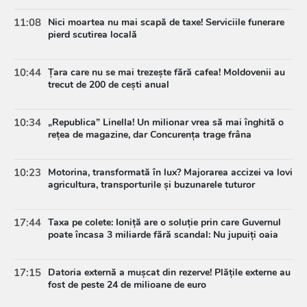
11:08
Nici moartea nu mai scapă de taxe! Serviciile funerare
pierd scutirea locală
10:44
Țara care nu se mai trezește fără cafea! Moldovenii au
trecut de 200 de cești anual
10:34
„Republica” Linella! Un milionar vrea să mai înghită o
rețea de magazine, dar Concurența trage frâna
10:23
Motorina, transformată în lux? Majorarea accizei va lovi
agricultura, transporturile și buzunarele tuturor
17:44
Taxa pe colete: Ioniță are o soluție prin care Guvernul
poate încasa 3 miliarde fără scandal: Nu jupuiți oaia
17:15
Datoria externă a mușcat din rezerve! Plățile externe au
fost de peste 24 de milioane de euro