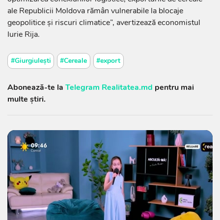
ale Republicii Moldova rămân vulnerabile la blocaje
geopolitice și riscuri climatice”, avertizează economistul
Iurie Rija.
#Giurgiulești
#Cereale
#export
Abonează-te la
Telegram Realitatea.md
pentru mai
multe știri.