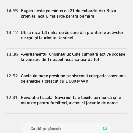
14:55
Bugetul este pe minus cu 21 de miliarde, dar Buzu
promite încă 6 miliarde pentru primării
14:12
UE ia încă 1,4 miliarde de euro din profiturile activelor
rusești și le trimite Ucrainei
13:36
Avertismentul Chișinăului: Cine cumpără active scoase
la vânzare de Tiraspol riscă să piardă tot
12:52
Canicula pune presiune pe sistemul energetic: consumul
de energie a crescut cu 1 000 MWh
12:41
Revoluție fiscală! Guvernul taie taxele pe muncă și le
mărește pentru fumători, alcool și jocurile de noroc