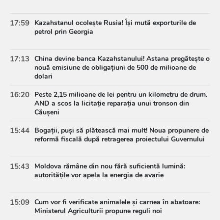
17:59
Kazahstanul ocolește Rusia! Își mută exporturile de
petrol prin Georgia
17:13
China devine banca Kazahstanului! Astana pregătește o
nouă emisiune de obligațiuni de 500 de milioane de
dolari
16:20
Peste 2,15 milioane de lei pentru un kilometru de drum.
AND a scos la licitație reparația unui tronson din
Căușeni
15:44
Bogații, puși să plătească mai mult! Noua propunere de
reformă fiscală după retragerea proiectului Guvernului
15:43
Moldova rămâne din nou fără suficientă lumină:
autoritățile vor apela la energia de avarie
15:09
Cum vor fi verificate animalele și carnea în abatoare:
Ministerul Agriculturii propune reguli noi