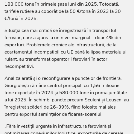
183.000 tone în primele șase luni din 2025. Totodată,
tarifele rutiere au coborât de la 50 €/tonă în 2023 la 30
€/tonă în 2025.
Situația cea mai critică se înregistrează în transportul
feroviar, care a ajuns la un nivel marginal – doar 4% din
exporturi. Problemele cronice ale infrastructurii, de la
ecartamentul incompatibil cu UE până la lipsa materialului
rulant, au transformat operatorii feroviari în actori
necompetitivi.
Analiza arată și o reconfigurare a punctelor de frontieră.
Giurgiulești rămâne centrul principal, cu 1,56 milioane
tone exportate în 2024 și 580.000 tone în prima jumătate
a lui 2025. În schimb, puncte precum Sculeni și Leușeni au
înregistrat scăderi de 26–39%, fiind folosite mai ales
pentru exportul semințelor de floarea-soarelui.
„Fără investiții urgente în infrastructura feroviară și
optimizarea conexiunilor logistice, exporturile de cereale