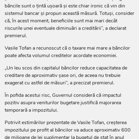
băncile sunt o țintă ușoară și este chiar ironic că vin din
sistemul bancar și propun această măsură. Totuși, consider
că, în acest moment, beneficiile sunt mai mari decât
riscurile unei eventuale diminuări a creditării”, a declarat
premierul.
Vasile Tofan a recunoscut că o taxare mai mare a băncilor
poate afecta volumul creditelor acordate economiei.
„Un leu scos din capitalul băncilor reduce capacitatea de
creditare de aproximativ șase ori, de aceea nu trebuie
exagerat cu astfel de măsuri”, a precizat premierul.
În pofida acestui risc, Guvernul consideră că impactul
pozitiv asupra veniturilor bugetare justifică majorarea
temporară a impozitului.
Potrivit estimărilor prezentate de Vasile Tofan, creșterea
impozitului pe profit al băncilor va aduce aproximativ 600
de milioane de lei suplimentar la bugetul de stat în anul