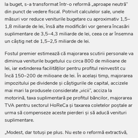
la buget, s-a transformat într-o reformă „aproape neutră”
din punct de vedere fiscal. Potrivit calculelor sale, unele
măsuri vor reduce veniturile bugetare cu aproximativ 1,5–
1,8 miliarde de lei, însă alte modificări vor genera încasări
suplimentare de 3,5–4,3 miliarde de lei, ceea ce ar însemna
un câștig net de 1,5–2,5 miliarde de lei.
Fostul premier estimează că majorarea scutirii personale va
diminua veniturile bugetului cu circa 800 de milioane de
lei, iar extinderea facilităților pentru profitul reinvestit cu
încă 150–200 de milioane de lei. În același timp, majorarea
impozitului pe dividende și câștigurile de capital, accizele
mai mari la produsele considerate „vicii”, acciza la
motorină, taxa suplimentară pe profitul băncilor, majorarea
TVA pentru sectorul HoReCa și taxarea coletelor poștale ar
urma să compenseze aceste pierderi și să aducă venituri
suplimentare.
„Modest, dar totuși pe plus. Nu este o reformă extractivă,