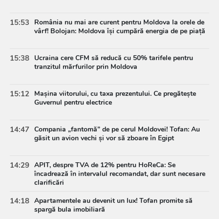
15:53
România nu mai are curent pentru Moldova la orele de
vârf! Bolojan: Moldova își cumpără energia de pe piață
15:38
Ucraina cere CFM să reducă cu 50% tarifele pentru
tranzitul mărfurilor prin Moldova
15:12
Mașina viitorului, cu taxa prezentului. Ce pregătește
Guvernul pentru electrice
14:47
Compania „fantomă” de pe cerul Moldovei! Tofan: Au
găsit un avion vechi și vor să zboare în Egipt
14:29
APIT, despre TVA de 12% pentru HoReCa: Se
încadrează în intervalul recomandat, dar sunt necesare
clarificări
14:18
Apartamentele au devenit un lux! Tofan promite să
spargă bula imobiliară