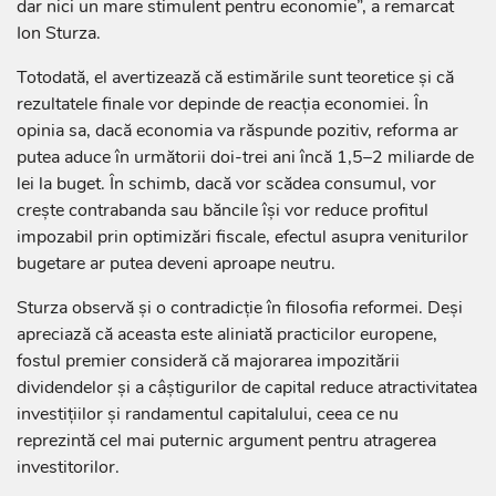
dar nici un mare stimulent pentru economie”, a remarcat
Ion Sturza.
Totodată, el avertizează că estimările sunt teoretice și că
rezultatele finale vor depinde de reacția economiei. În
opinia sa, dacă economia va răspunde pozitiv, reforma ar
putea aduce în următorii doi-trei ani încă 1,5–2 miliarde de
lei la buget. În schimb, dacă vor scădea consumul, vor
crește contrabanda sau băncile își vor reduce profitul
impozabil prin optimizări fiscale, efectul asupra veniturilor
bugetare ar putea deveni aproape neutru.
Sturza observă și o contradicție în filosofia reformei. Deși
apreciază că aceasta este aliniată practicilor europene,
fostul premier consideră că majorarea impozitării
dividendelor și a câștigurilor de capital reduce atractivitatea
investițiilor și randamentul capitalului, ceea ce nu
reprezintă cel mai puternic argument pentru atragerea
investitorilor.