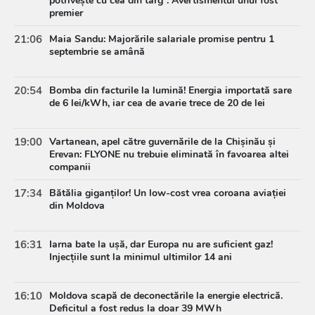
potrivește cu cea din târg”. Avertismentul unui fost
premier
21:06
Maia Sandu: Majorările salariale promise pentru 1
septembrie se amână
20:54
Bomba din facturile la lumină! Energia importată sare
de 6 lei/kWh, iar cea de avarie trece de 20 de lei
19:00
Vartanean, apel către guvernările de la Chișinău și
Erevan: FLYONE nu trebuie eliminată în favoarea altei
companii
17:34
Bătălia giganților! Un low-cost vrea coroana aviației
din Moldova
16:31
Iarna bate la ușă, dar Europa nu are suficient gaz!
Injecțiile sunt la minimul ultimilor 14 ani
16:10
Moldova scapă de deconectările la energie electrică.
Deficitul a fost redus la doar 39 MWh