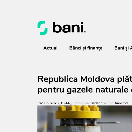
Actual
Bănci şi finanţe
Bani și 
Republica Moldova plă
pentru gazele naturale
07 Iun. 2023, 13:44
// Categoria:
Slider
// Autor:
bani.md