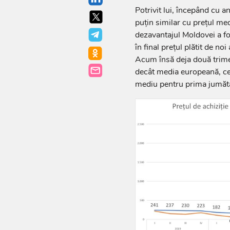
Potrivit lui, începând cu 
puțin similar cu prețul m
dezavantajul Moldovei a fo
în final prețul plătit de n
Acum însă deja două trimes
decât media europeană, cea
mediu pentru prima jumăta