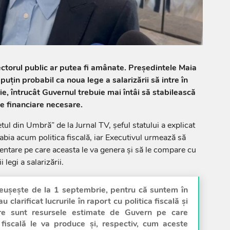
sectorul public ar putea fi amânate. Președintele Maia
uțin probabil ca noua lege a salarizării să intre în
e, întrucât Guvernul trebuie mai întâi să stabilească
e financiare necesare.
tul din Umbră” de la Jurnal TV, șeful statului a explicat
t abia acum politica fiscală, iar Executivul urmează să
entare pe care aceasta le va genera și să le compare cu
 legi a salarizării.
eușește de la 1 septembrie, pentru că suntem în
clarificat lucrurile în raport cu politica fiscală și
e sunt resursele estimate de Guvern pe care
 fiscală le va produce și, respectiv, cum aceste