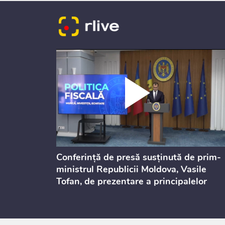
dicată
Conferință de presă susținută de prim-
culație
ministrul Republicii Moldova, Vasile
Tofan, de prezentare a principalelor
prevederi ale politicii fiscale pentru
anul 2027, care urmează să fie supusă
consultărilor publice