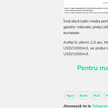
Însă dacă luăm media pentru
gazelor naturale, prețul p
european.
Astfel în ultimii 2,5 ani,
USD/1000m3, iar prețul m
USD/1000m3.
Pentru ma
#gaz
#pret
#UE
#
Abonează-te la
Telegram