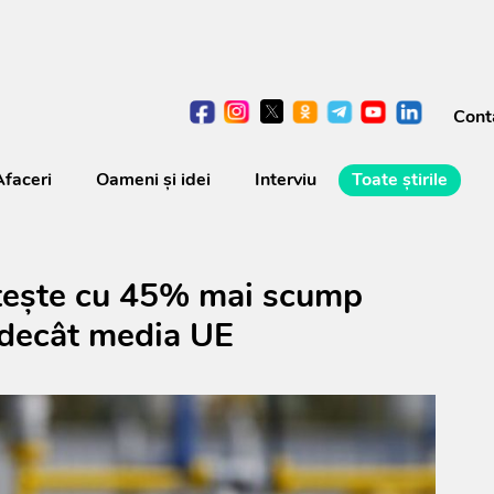
Cont
Afaceri
Oameni şi idei
Interviu
Toate știrile
tește cu 45% mai scump
 decât media UE