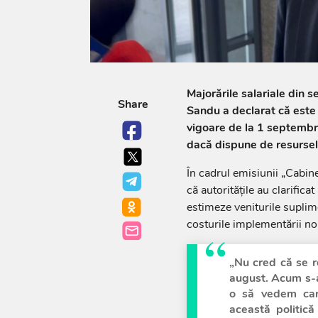
Majorările salariale din 
Share
Sandu a declarat că este p
vigoare de la 1 septembri
dacă dispune de resursel
În cadrul emisiunii „Cabine
că autoritățile au clarifica
estimeze veniturile suplim
costurile implementării noii
„Nu cred că se r
august. Acum s-au 
o să vedem car
această politică