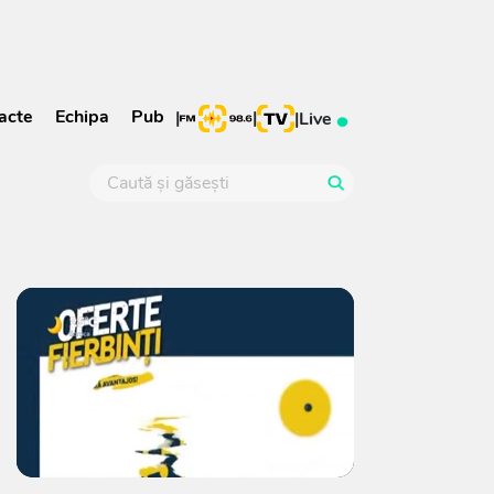
acte
Echipa
Pub
|
|
|
Live