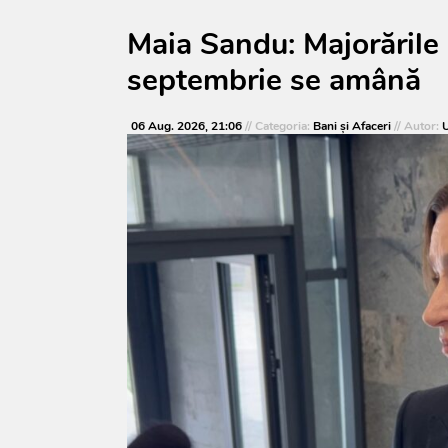
Maia Sandu: Majorările 
septembrie se amână
06 Aug. 2026, 21:06
// Categoria:
Bani și Afaceri
// Autor:
U