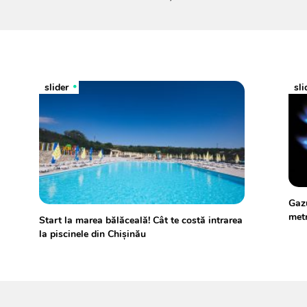
slider
sli
Gazu
met
Start la marea bălăceală! Cât te costă intrarea
la piscinele din Chișinău