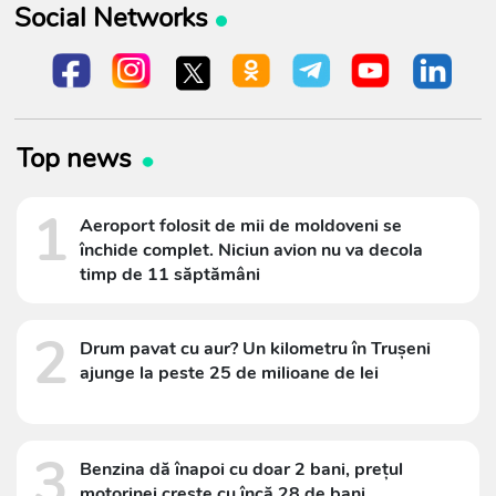
Social Networks
Top news
1
Aeroport folosit de mii de moldoveni se
închide complet. Niciun avion nu va decola
timp de 11 săptămâni
2
Drum pavat cu aur? Un kilometru în Trușeni
ajunge la peste 25 de milioane de lei
3
Benzina dă înapoi cu doar 2 bani, prețul
motorinei crește cu încă 28 de bani