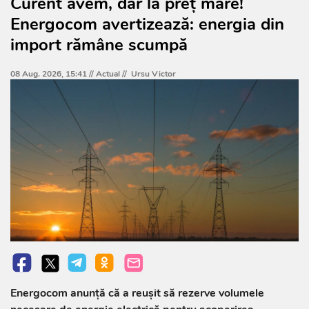
Curent avem, dar la preț mare!
Energocom avertizează: energia din
import rămâne scumpă
08 Aug. 2026, 15:41 //
Actual
//
Ursu Victor
Energocom anunță că a reușit să rezerve volumele