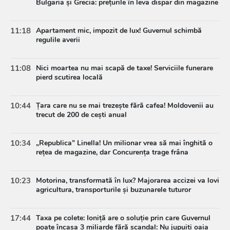
Bulgaria și Grecia: prețurile în leva dispar din magazine
11:18
Apartament mic, impozit de lux! Guvernul schimbă
regulile averii
11:08
Nici moartea nu mai scapă de taxe! Serviciile funerare
pierd scutirea locală
10:44
Țara care nu se mai trezește fără cafea! Moldovenii au
trecut de 200 de cești anual
10:34
„Republica” Linella! Un milionar vrea să mai înghită o
rețea de magazine, dar Concurența trage frâna
10:23
Motorina, transformată în lux? Majorarea accizei va lovi
agricultura, transporturile și buzunarele tuturor
17:44
Taxa pe colete: Ioniță are o soluție prin care Guvernul
poate încasa 3 miliarde fără scandal: Nu jupuiți oaia