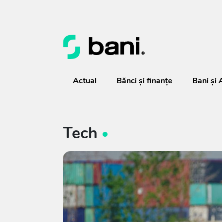
Actual
Bănci şi finanţe
Bani și 
Tech