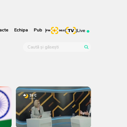
acte
Echipa
Pub
|
|
|
Live