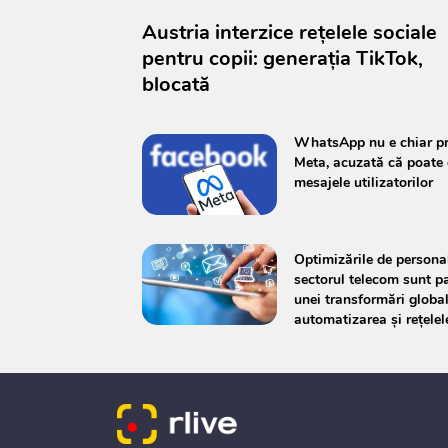
Austria interzice rețelele sociale
pentru copii: generația TikTok,
blocată
WhatsApp nu e chiar pr
Meta, acuzată că poate c
mesajele utilizatorilor
Optimizările de persona
sectorul telecom sunt p
unei transformări global
automatizarea și rețelel
5G/6G