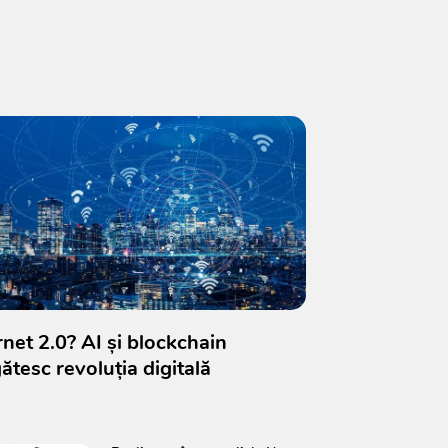
rnet 2.0? AI și blockchain
ătesc revoluția digitală