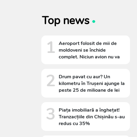
Top news
1
Aeroport folosit de mii de
moldoveni se închide
complet. Niciun avion nu va
decola timp de 11 săptămâni
2
Drum pavat cu aur? Un
kilometru în Trușeni ajunge la
peste 25 de milioane de lei
3
Piața imobiliară a înghețat!
Tranzacțiile din Chișinău s-au
redus cu 35%