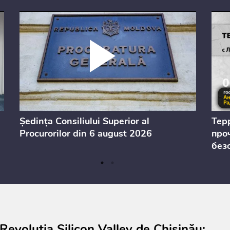
Ședința Consiliului Superior al
Тер
Procurorilor din 6 august 2026
проч
без
Revoluția Silicon Valley de Chișinău: