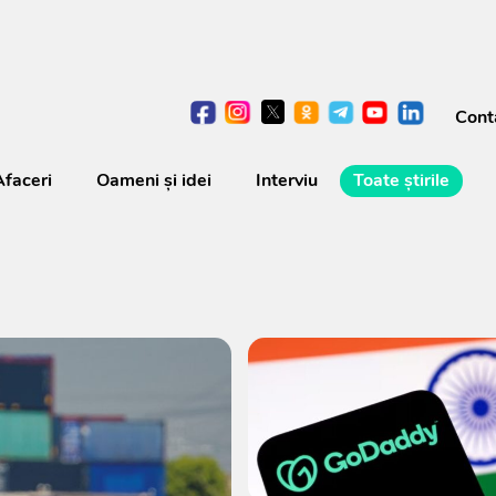
Cont
Afaceri
Oameni şi idei
Interviu
Toate știrile