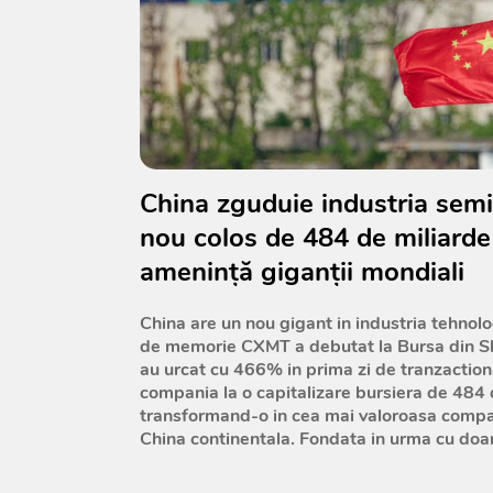
China zguduie industria semi
nou colos de 484 de miliarde
amenință giganții mondiali
China are un nou gigant in industria tehnolo
de memorie CXMT a debutat la Bursa din Sh
au urcat cu 466% in prima zi de tranzaction
compania la o capitalizare bursiera de 484 d
transformand-o in cea mai valoroasa compan
China continentala. Fondata in urma cu doar 