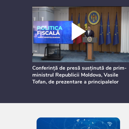
dicată
Conferință de presă susținută de prim-
culație
ministrul Republicii Moldova, Vasile
Tofan, de prezentare a principalelor
prevederi ale politicii fiscale pentru
anul 2027, care urmează să fie supusă
consultărilor publice