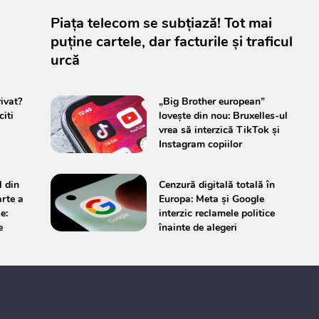
Piața telecom se subțiază! Tot mai
puține cartele, dar facturile și traficul
urcă
ivat?
„Big Brother european”
iti
lovește din nou: Bruxelles-ul
vrea să interzică TikTok și
Instagram copiilor
l din
Cenzură digitală totală în
arte a
Europa: Meta și Google
e:
interzic reclamele politice
e
înainte de alegeri