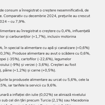
r de consum a înregistrat o creștere nesemnificativă, de
nie. Comparativ cu decembrie 2024, prețurile au crescut
 2024 – cu 7,9%.
limentare au înregistrat o creștere cu 0,4%, influențată
or și carburanților (+1,7%), inclusiv motorina
%, în special la alimentare cu apă și canalizare (+0,6%)
(+0,3%). Produse alimentare au avut o scădere cu 0,6%,
cepei (-35%), cartofilor (-22,6%), legumelor
iului (-9%) și verzei (-3,6%). Creșteri au fost
), pâine (+1,2%) și carne (+0,5%).
țurile la produsele alimentare au urcat cu 5,6%, cele la
%, iar tarifele la servicii cu 9,6%.
lunară a inflației din iulie (0,02%) se aliniază nivelului
este sub cel din țări precum Turcia (2,1%) sau Macedonia