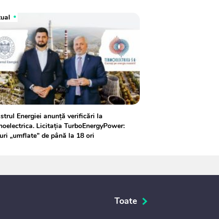
tual
strul Energiei anunță verificări la
oelectrica. Licitația TurboEnergyPower:
uri „umflate” de până la 18 ori
Toate