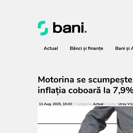
Actual
Bănci şi finanţe
Bani și 
Motorina se scumpește, 
inflația coboară la 7,9
11 Aug. 2025, 10:43
// Categoria:
Actual
// Autor:
Ursu Vic