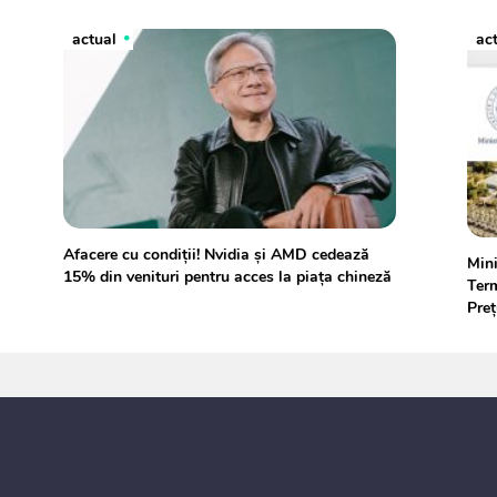
actual
ac
Afacere cu condiții! Nvidia și AMD cedează
Mini
15% din venituri pentru acces la piața chineză
Term
Preț