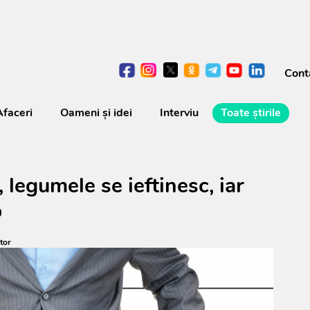
Cont
Afaceri
Oameni şi idei
Interviu
Toate știrile
legumele se ieftinesc, iar
%
tor