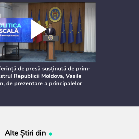
erință de presă susținută de prim-
Ședința Consi
strul Republicii Moldova, Vasile
Procurorilor
n, de prezentare a principalelor
ederi ale politicii fiscale pentru
 2027, care urmează să fie supusă
ultărilor publice
Alte Știri din