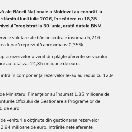
rvă ale Băncii Naționale a Moldovei au coborât la
sfârșitul lunii iulie 2026, în scădere cu 18,35
ivelul înregistrat la 30 iunie, arată datele BNM.
ezervele valutare ale băncii centrale însumau 5,216
rea lunară reprezintă aproximativ 0,35%.
a rezervelor a venit din plățile aferente serviciului
are au totalizat 24,35 milioane de euro.
 intră în componența rezervelor le-au au redus cu 12,9
e de Ministerul Finanțelor au însumat 1,85 milioane de
 conturile Oficiului de Gestionare a Programelor de
0 de euro.
de veniturile obținute din gestionarea rezervelor
12,94 milioane de euro. Intrările nete aferente