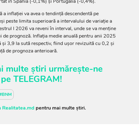
rtat în Spania (-0,1%) și Portugalia (-0,4%).
 a inflației va avea o tendință descendentă pe
și peste limita superioară a intervalului de variație a
mestrul I 2026 va reveni în interval, unde se va menține
lui de prognoză. Inflația medie anuală pentru anii 2025
 și 3,9 la sută respectiv, fiind ușor revizuită cu 0,2 și
ață de prognoza anterioară.
i multe știri urmărește-ne
pe
TELEGRAM
!
#BNM
 Realitatea.md
pentru mai multe știri.