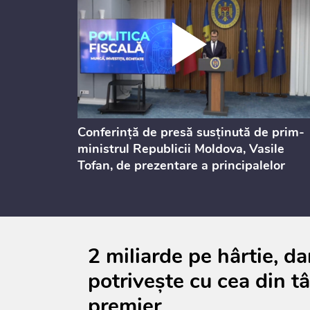
dicată
Conferință de presă susținută de prim-
culație
ministrul Republicii Moldova, Vasile
Tofan, de prezentare a principalelor
prevederi ale politicii fiscale pentru
anul 2027, care urmează să fie supusă
consultărilor publice
2 miliarde pe hârtie, d
potrivește cu cea din t
premier