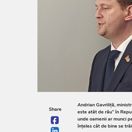
Andrian Gavriliță, ministr
Share
este atât de rău” în Repu
unde oamenii ar munci pen
înțeles cât de bine se tră