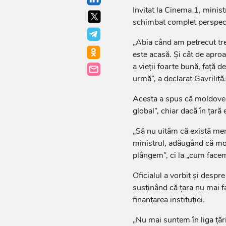
Invitat la Cinema 1, minist
schimbat complet perspec
„Abia când am petrecut trei
este acasă. Și cât de aproa
a vieții foarte bună, față 
urmă”, a declarat Gavriliță.
Acesta a spus că moldoveni
global”, chiar dacă în țar
„Să nu uităm că există mer
ministrul, adăugând că mo
plângem”, ci la „cum facem
Oficialul a vorbit și despr
susținând că țara nu mai f
finanțarea instituției.
„Nu mai suntem în liga țăr