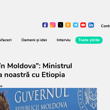
Cont
Afaceri
Oameni şi idei
Interviu
Toate știrile
în Moldova”: Ministrul
 noastră cu Etiopia
na