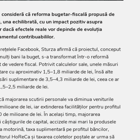
a consideră că reforma bugetar-fiscală propusă de
 una echilibrată, cu un impact pozitiv asupra
ar dacă efectele reale vor depinde de evoluția
mentul contribuabililor.
e rețelele Facebook, Sturza afirmă că proiectul, conceput
mulți bani la buget, s-a transformat într-o reformă
de vedere fiscal. Potrivit calculelor sale, unele măsuri
are cu aproximativ 1,5–1,8 miliarde de lei, însă alte
sări suplimentare de 3,5–4,3 miliarde de lei, ceea ce ar
,5–2,5 miliarde de lei.
ă majorarea scutirii personale va diminua veniturile
lioane de lei, iar extinderea facilităților pentru profitul
 de milioane de lei. În același timp, majorarea
 câștigurile de capital, accizele mai mari la produsele
 la motorină, taxa suplimentară pe profitul băncilor,
orul HoReCa și taxarea coletelor poștale ar urma să