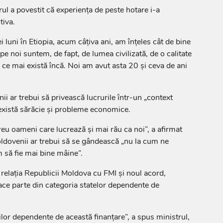
rul a povestit că experiența de peste hotare i-a
tiva.
 luni în Etiopia, acum câțiva ani, am înțeles cât de bine
pe noi suntem, de fapt, de lumea civilizată, de o calitate
de ce mai există încă. Noi am avut asta 20 și ceva de ani
i ar trebui să privească lucrurile într-un „context
ă există sărăcie și probleme economice.
eu oameni care lucrează și mai rău ca noi”, a afirmat
ldovenii ar trebui să se gândească „nu la cum ne
 să fie mai bine mâine”.
e relația Republicii Moldova cu FMI și noul acord,
ace parte din categoria statelor dependente de
ilor dependente de această finanțare”, a spus ministrul,