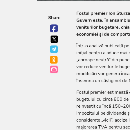
Fostul premier Ion Sturz
Share
Guvern este, în ansamblu,
veniturilor bugetare, chi
economiei și de comporta
Într-o analiză publicată p
inițial pentru a aduce mai 
„aproape neutră” din punct 
vor reduce veniturile buget
modificări vor genera înca
însemna un câștig net de 1
Fostul premier estimează c
bugetului cu circa 800 de mi
reinvestit cu încă 150–200
impozitului pe dividende și
considerate „vicii”, acciza
majorarea TVA pentru sect