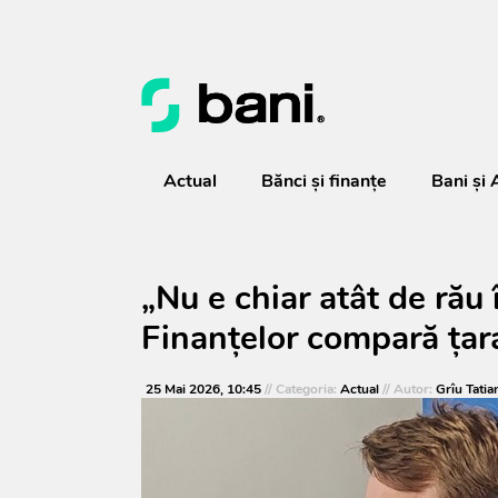
Actual
Bănci şi finanţe
Bani și 
„Nu e chiar atât de rău 
Finanțelor compară țara
25 Mai 2026, 10:45
// Categoria:
Actual
// Autor:
Grîu Tatia