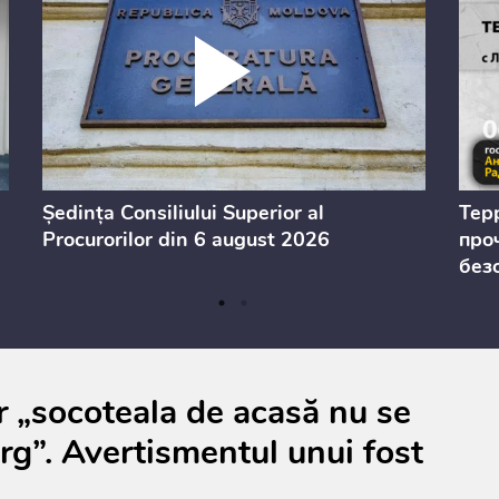
Ședința Consiliului Superior al
Тер
Procurorilor din 6 august 2026
проч
без
ar „socoteala de acasă nu se
ârg”. Avertismentul unui fost