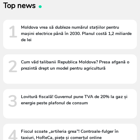
Top news
1
Moldova vrea să dubleze numărul stațiilor pentru
mașini electrice până în 2030. Planul costă 1,2 miliarde
de lei
2
Cum văd talibanii Republica Moldova? Presa afgană o
prezintă drept un model pentru agricultură
3
Lovitură fiscală! Guvernul pune TVA de 20% la gaz și
energie peste plafonul de consum
4
Fiscul scoate „artileria grea”! Controale-fulger în
taxiuri, HoReCa, piețe și comerțul online