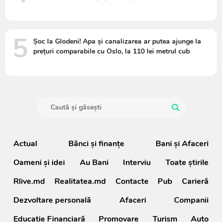
5
Șoc la Glodeni! Apa și canalizarea ar putea ajunge la
prețuri comparabile cu Oslo, la 110 lei metrul cub
Actual
Bănci şi finanţe
Bani și Afaceri
Oameni şi idei
Au Bani
Interviu
Toate știrile
Rlive.md
Realitatea.md
Contacte
Pub
Carieră
Dezvoltare personală
Afaceri
Companii
Educație Financiară
Promovare
Turism
Auto