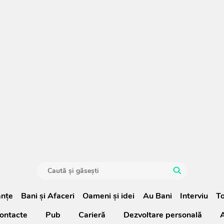
anţe
Bani și Afaceri
Oameni şi idei
Au Bani
Interviu
To
ontacte
Pub
Carieră
Dezvoltare personală
A