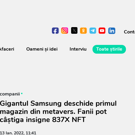
Cont
Afaceri
Oameni şi idei
Interviu
Toate știrile
companii
Gigantul Samsung deschide primul
magazin din metavers. Fanii pot
câștiga insigne 837X NFT
13 Ian. 2022, 11:41