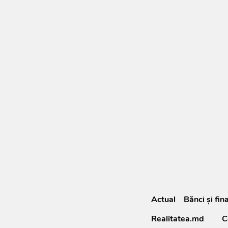
Actual
Bănci şi fin
Realitatea.md
C