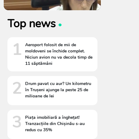
Top news
1
Aeroport folosit de mii de
moldoveni se închide complet.
Niciun avion nu va decola timp de
11 săptămâni
2
Drum pavat cu aur? Un kilometru
în Trușeni ajunge la peste 25 de
milioane de lei
3
Piața imobiliară a înghețat!
Tranzacțiile din Chișinău s-au
redus cu 35%