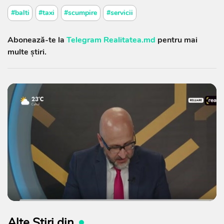
#balti
#taxi
#scumpire
#servicii
Abonează-te la
Telegram Realitatea.md
pentru mai
multe știri.
Alte Știri din