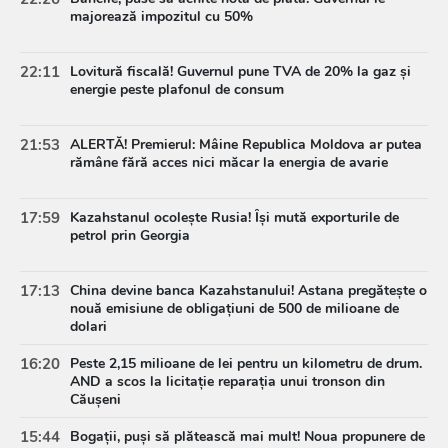
majorează impozitul cu 50%
22:11
Lovitură fiscală! Guvernul pune TVA de 20% la gaz și
energie peste plafonul de consum
21:53
ALERTĂ! Premierul: Mâine Republica Moldova ar putea
rămâne fără acces nici măcar la energia de avarie
17:59
Kazahstanul ocolește Rusia! Își mută exporturile de
petrol prin Georgia
17:13
China devine banca Kazahstanului! Astana pregătește o
nouă emisiune de obligațiuni de 500 de milioane de
dolari
16:20
Peste 2,15 milioane de lei pentru un kilometru de drum.
AND a scos la licitație reparația unui tronson din
Căușeni
15:44
Bogații, puși să plătească mai mult! Noua propunere de