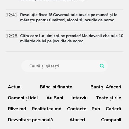
12:41
Revoluție fiscală! Guvernul taie taxele pe muncă și le
mărește pentru fumători, alcool și jocurile de noroc
12:28
Cifra care l-a uimit și pe premier! Moldovenii cheltuie 10
miliarde de lei pe jocurile de noroc
Actual
Bănci şi finanţe
Bani și Afaceri
Oameni şi idei
Au Bani
Interviu
Toate știrile
Rlive.md
Realitatea.md
Contacte
Pub
Carieră
Dezvoltare personală
Afaceri
Companii