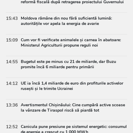
reformă fiscală după retragerea proiectului Guvernului
15:43
Moldova rămâne din nou fără suficientă lumină:
autoritățile vor apela la energia de avarie
15:09
Cum vor fi verificate animalele și carnea în abatoare:
Ministerul Agriculturii propune reguli noi
14:55
Bugetul este pe minus cu 21 de miliarde, dar Buzu
promite încă 6 miliarde pentru primării
14:12
UE ia încă 1,4 miliarde de euro din profiturile activelor
rusești și le trimite Ucrainei
13:36
Avertismentul Chișinăului: Cine cumpără active scoase
la vânzare de Tiraspol riscă să piardă tot
12:52
Canicula pune presiune pe sistemul energetic: consumul
de energie a crescut cu 1 000 MWh