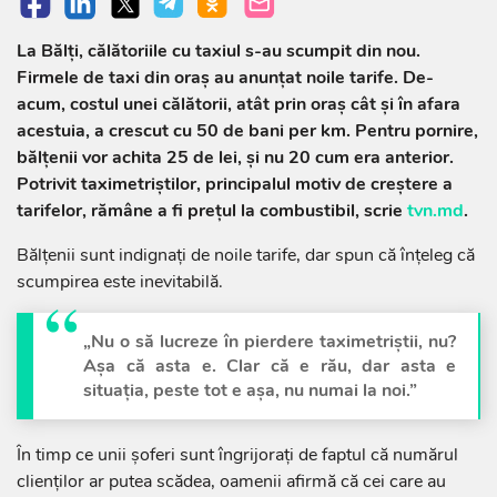
La Bălți, călătoriile cu taxiul s-au scumpit din nou.
Firmele de taxi din oraș au anunțat noile tarife. De-
acum, costul unei călătorii, atât prin oraș cât și în afara
acestuia, a crescut cu 50 de bani per km. Pentru pornire,
bălțenii vor achita 25 de lei, și nu 20 cum era anterior.
Potrivit taximetriștilor, principalul motiv de creștere a
tarifelor, rămâne a fi prețul la combustibil, scrie
tvn.md
.
Bălțenii sunt indignați de noile tarife, dar spun că înțeleg că
scumpirea este inevitabilă.
„Nu o să lucreze în pierdere taximetriștii, nu?
Așa că asta e. Clar că e rău, dar asta e
situația, peste tot e așa, nu numai la noi.”
În timp ce unii șoferi sunt îngrijoraţi de faptul că numărul
clienţilor ar putea scădea, oamenii afirmă că cei care au