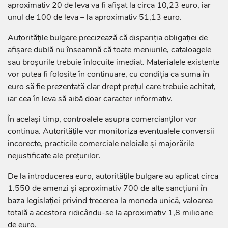
aproximativ 20 de leva va fi afișat la circa 10,23 euro, iar
unul de 100 de leva – la aproximativ 51,13 euro.
Autoritățile bulgare precizează că dispariția obligației de
afișare dublă nu înseamnă că toate meniurile, cataloagele
sau broșurile trebuie înlocuite imediat. Materialele existente
vor putea fi folosite în continuare, cu condiția ca suma în
euro să fie prezentată clar drept prețul care trebuie achitat,
iar cea în leva să aibă doar caracter informativ.
În același timp, controalele asupra comercianților vor
continua. Autoritățile vor monitoriza eventualele conversii
incorecte, practicile comerciale neloiale și majorările
nejustificate ale prețurilor.
De la introducerea euro, autoritățile bulgare au aplicat circa
1.550 de amenzi și aproximativ 700 de alte sancțiuni în
baza legislației privind trecerea la moneda unică, valoarea
totală a acestora ridicându-se la aproximativ 1,8 milioane
de euro.