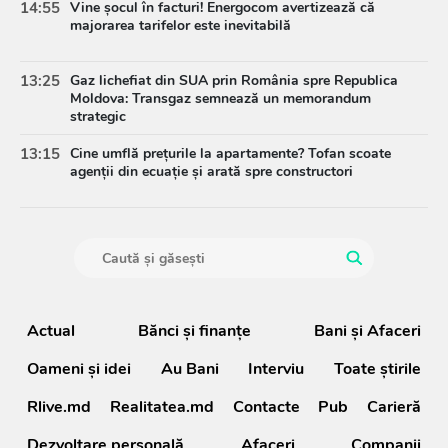
14:55
Vine șocul în facturi! Energocom avertizează că
majorarea tarifelor este inevitabilă
13:25
Gaz lichefiat din SUA prin România spre Republica
Moldova: Transgaz semnează un memorandum
strategic
13:15
Cine umflă prețurile la apartamente? Tofan scoate
agenții din ecuație și arată spre constructori
Actual
Bănci şi finanţe
Bani și Afaceri
Oameni şi idei
Au Bani
Interviu
Toate știrile
Rlive.md
Realitatea.md
Contacte
Pub
Carieră
Dezvoltare personală
Afaceri
Companii