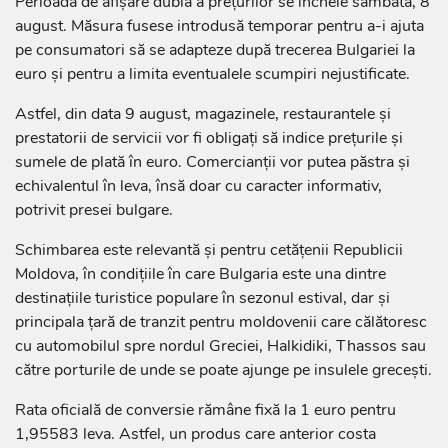
Perioada de afișare dublă a prețurilor se încheie sâmbătă, 8
august. Măsura fusese introdusă temporar pentru a-i ajuta
pe consumatori să se adapteze după trecerea Bulgariei la
euro și pentru a limita eventualele scumpiri nejustificate.
Astfel, din data 9 august, magazinele, restaurantele și
prestatorii de servicii vor fi obligați să indice prețurile și
sumele de plată în euro. Comercianții vor putea păstra și
echivalentul în leva, însă doar cu caracter informativ,
potrivit presei bulgare.
Schimbarea este relevantă și pentru cetățenii Republicii
Moldova, în condițiile în care Bulgaria este una dintre
destinațiile turistice populare în sezonul estival, dar și
principala țară de tranzit pentru moldovenii care călătoresc
cu automobilul spre nordul Greciei, Halkidiki, Thassos sau
către porturile de unde se poate ajunge pe insulele grecești.
Rata oficială de conversie rămâne fixă la 1 euro pentru
1,95583 leva. Astfel, un produs care anterior costa