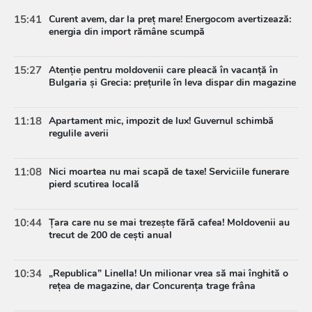
15:41
Curent avem, dar la preț mare! Energocom avertizează:
energia din import rămâne scumpă
15:27
Atenție pentru moldovenii care pleacă în vacanță în
Bulgaria și Grecia: prețurile în leva dispar din magazine
11:18
Apartament mic, impozit de lux! Guvernul schimbă
regulile averii
11:08
Nici moartea nu mai scapă de taxe! Serviciile funerare
pierd scutirea locală
10:44
Țara care nu se mai trezește fără cafea! Moldovenii au
trecut de 200 de cești anual
10:34
„Republica” Linella! Un milionar vrea să mai înghită o
rețea de magazine, dar Concurența trage frâna