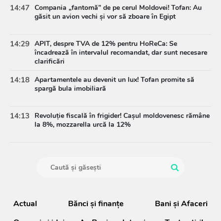
14:47
Compania „fantomă” de pe cerul Moldovei! Tofan: Au
găsit un avion vechi și vor să zboare în Egipt
14:29
APIT, despre TVA de 12% pentru HoReCa: Se
încadrează în intervalul recomandat, dar sunt necesare
clarificări
14:18
Apartamentele au devenit un lux! Tofan promite să
spargă bula imobiliară
14:13
Revoluție fiscală în frigider! Cașul moldovenesc rămâne
la 8%, mozzarella urcă la 12%
Actual
Bănci şi finanţe
Bani și Afaceri