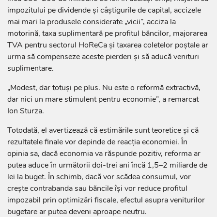
impozitului pe dividende și câștigurile de capital, accizele
mai mari la produsele considerate „vicii”, acciza la
motorină, taxa suplimentară pe profitul băncilor, majorarea
TVA pentru sectorul HoReCa și taxarea coletelor poștale ar
urma să compenseze aceste pierderi și să aducă venituri
suplimentare.
„Modest, dar totuși pe plus. Nu este o reformă extractivă,
dar nici un mare stimulent pentru economie”, a remarcat
Ion Sturza.
Totodată, el avertizează că estimările sunt teoretice și că
rezultatele finale vor depinde de reacția economiei. În
opinia sa, dacă economia va răspunde pozitiv, reforma ar
putea aduce în următorii doi-trei ani încă 1,5–2 miliarde de
lei la buget. În schimb, dacă vor scădea consumul, vor
crește contrabanda sau băncile își vor reduce profitul
impozabil prin optimizări fiscale, efectul asupra veniturilor
bugetare ar putea deveni aproape neutru.