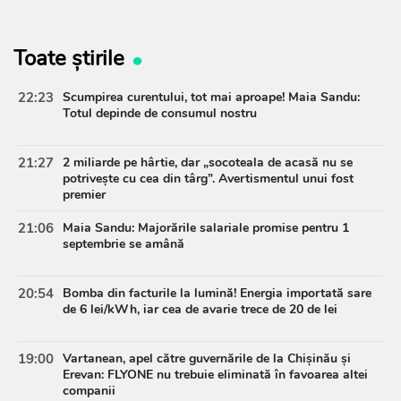
Toate știrile
22:23
Scumpirea curentului, tot mai aproape! Maia Sandu:
Totul depinde de consumul nostru
21:27
2 miliarde pe hârtie, dar „socoteala de acasă nu se
potrivește cu cea din târg”. Avertismentul unui fost
premier
21:06
Maia Sandu: Majorările salariale promise pentru 1
septembrie se amână
20:54
Bomba din facturile la lumină! Energia importată sare
de 6 lei/kWh, iar cea de avarie trece de 20 de lei
19:00
Vartanean, apel către guvernările de la Chișinău și
Erevan: FLYONE nu trebuie eliminată în favoarea altei
companii