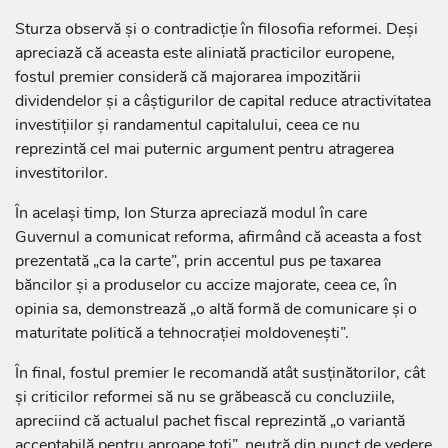
Sturza observă și o contradicție în filosofia reformei. Deși
apreciază că aceasta este aliniată practicilor europene,
fostul premier consideră că majorarea impozitării
dividendelor și a câștigurilor de capital reduce atractivitatea
investițiilor și randamentul capitalului, ceea ce nu
reprezintă cel mai puternic argument pentru atragerea
investitorilor.
În același timp, Ion Sturza apreciază modul în care
Guvernul a comunicat reforma, afirmând că aceasta a fost
prezentată „ca la carte”, prin accentul pus pe taxarea
băncilor și a produselor cu accize majorate, ceea ce, în
opinia sa, demonstrează „o altă formă de comunicare și o
maturitate politică a tehnocrației moldovenești”.
În final, fostul premier le recomandă atât susținătorilor, cât
și criticilor reformei să nu se grăbească cu concluziile,
apreciind că actualul pachet fiscal reprezintă „o variantă
acceptabilă pentru aproape toți”, neutră din punct de vedere