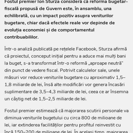
Fostul premier Ion Sturza consideră că reforma bugetar-
fiscală propusă de Guvern este, în ansamblu, una
echilibrată, cu un impact pozitiv asupra veniturilor
bugetare, chiar dacă efectele reale vor depinde de
evoluția economiei și de comportamentul
contribuabililor.
Într-o analiză publicată pe rețelele Facebook, Sturza afirmă
că proiectul, conceput inițial pentru a aduce mai mulți bani
la buget, s-a transformat într-o reformă „aproape neutră”
din punct de vedere fiscal. Potrivit calculelor sale, unele
măsuri vor reduce veniturile bugetare cu aproximativ 1,5–
1,8 miliarde de lei, însă alte modificări vor genera încasări
suplimentare de 3,5–4,3 miliarde de lei, ceea ce ar însemna
un câștig net de 1,5–2,5 miliarde de lei.
Fostul premier estimează că majorarea scutirii personale va
diminua veniturile bugetului cu circa 800 de milioane de
lei, iar extinderea facilităților pentru profitul reinvestit cu
încă 150–200 de milioane de lei. În același timp, majorarea