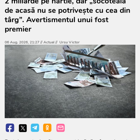
2 miliarde pe hârtie, dar „socoteala
de acasă nu se potrivește cu cea din
târg”. Avertismentul unui fost
premier
06 Aug. 2026, 21:27 //
Actual
//
Ursu Victor