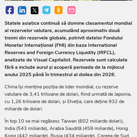
Statele asiatice continuă să domine clasamentul mondial
al rezervelor valutare, acumulând aproximativ două
treimi din rezervele globale, potrivit datelor Fondului
Monetar Internațional (FMI) din baza International
Reserves and Foreign Currency Liquidity (IRFCL),
analizate de Visual Capitalist. Rezervele sunt calculate
fără a include aurul și acoperă perioada de la mijlocul
anului 2025 până în trimestrul al doilea din 2026.
China își menține poziția de lider mondial, cu rezerve
valutare de 3,41 trilioane de dolari, fiind urmată de Japonia,
cu 1,26 trilioane de dolari, și Elveția, care deține 932 de
miliarde de dolari.
În top 10 se mai regăsesc Taiwan (602 miliarde dolari),
India (543 miliarde), Arabia Saudită (459 miliarde), Hong
Kong (442 miliarde), Rusia (434 miliarde), Coreea de Sud