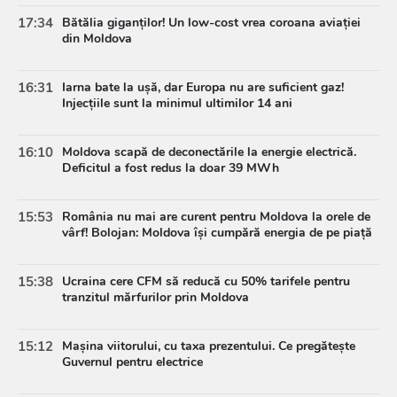
17:34
Bătălia giganților! Un low-cost vrea coroana aviației
din Moldova
16:31
Iarna bate la ușă, dar Europa nu are suficient gaz!
Injecțiile sunt la minimul ultimilor 14 ani
16:10
Moldova scapă de deconectările la energie electrică.
Deficitul a fost redus la doar 39 MWh
15:53
România nu mai are curent pentru Moldova la orele de
vârf! Bolojan: Moldova își cumpără energia de pe piață
15:38
Ucraina cere CFM să reducă cu 50% tarifele pentru
tranzitul mărfurilor prin Moldova
15:12
Mașina viitorului, cu taxa prezentului. Ce pregătește
Guvernul pentru electrice