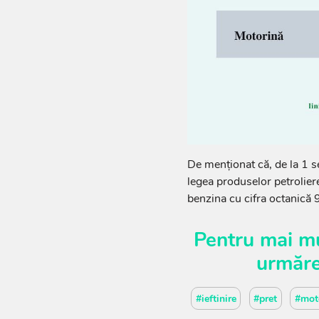
De menționat că, de la 1 s
legea produselor petrolier
benzina cu cifra octanică 
Pentru mai mu
urmăr
#ieftinire
#pret
#mot