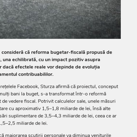
a consideră că reforma bugetar-fiscală propusă de
 una echilibrată, cu un impact pozitiv asupra
ar dacă efectele reale vor depinde de evoluția
mentul contribuabililor.
e rețelele Facebook, Sturza afirmă că proiectul, conceput
mulți bani la buget, s-a transformat într-o reformă
de vedere fiscal. Potrivit calculelor sale, unele măsuri
are cu aproximativ 1,5–1,8 miliarde de lei, însă alte
sări suplimentare de 3,5–4,3 miliarde de lei, ceea ce ar
,5–2,5 miliarde de lei.
ă majorarea scutirii personale va diminua veniturile