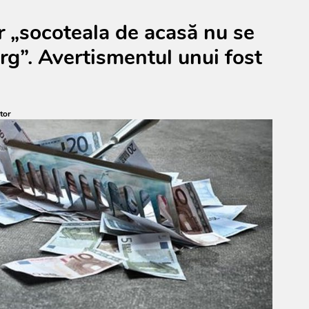
ar „socoteala de acasă nu se
ârg”. Avertismentul unui fost
tor