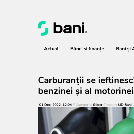
Actual
Bănci şi finanţe
Bani și 
Carburanții se ieftinesc
benzinei și al motorinei
01 Dec. 2022, 12:04
// Categoria:
Slider
// Autor:
MD Bani