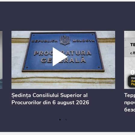
Ședința Consiliului Superior al
Тер
Procurorilor din 6 august 2026
проч
без