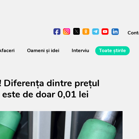
Cont
Afaceri
Oameni şi idei
Interviu
Toate știrile
! Diferența dintre prețul
 este de doar 0,01 lei