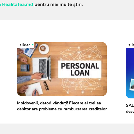
 Realitatea.md
pentru mai multe știri.
slider
sli
Moldovenii, datori vânduți! Fiecare al treilea
SALU
debitor are probleme cu rambursarea creditelor
desc