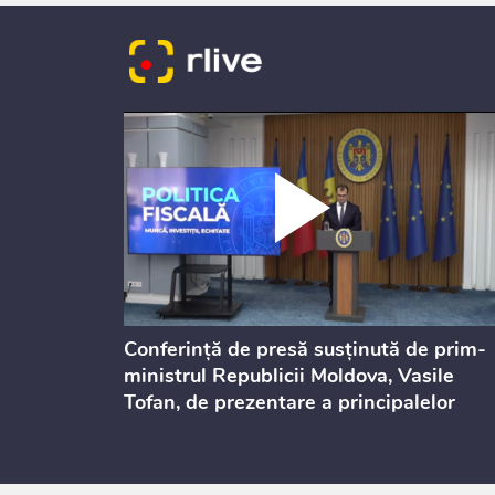
dicată
Conferință de presă susținută de prim-
culație
ministrul Republicii Moldova, Vasile
Tofan, de prezentare a principalelor
prevederi ale politicii fiscale pentru
anul 2027, care urmează să fie supusă
consultărilor publice