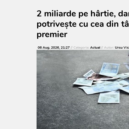
2 miliarde pe hârtie, d
potrivește cu cea din t
premier
06 Aug. 2026, 21:27
// Categoria:
Actual
// Autor:
Ursu Vic