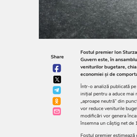
Fostul premier Ion Sturz
Share
Guvern este, în ansamblu,
veniturilor bugetare, chi
economiei și de comporta
Într-o analiză publicată p
inițial pentru a aduce mai 
„aproape neutră” din punct 
vor reduce veniturile buget
modificări vor genera înca
însemna un câștig net de 1
Fostul premier estimează c