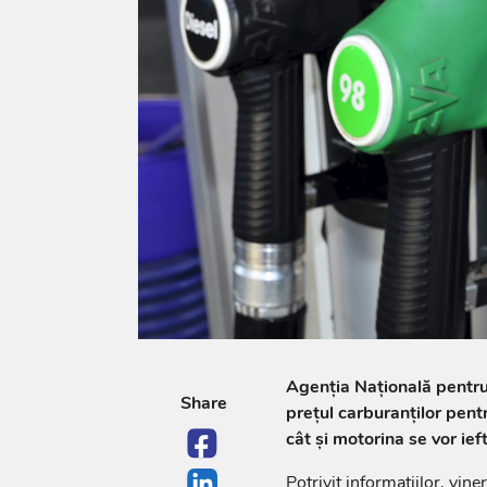
Agenția Națională pentr
Share
prețul carburanților pent
cât și motorina se vor ieft
Potrivit informațiilor, vine