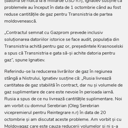
(datoria se ridică la 8 miliarde USD n.r), Ignatiev susține că
problemele au început în data de 1 octombrie când au fost
reduse cantitățile de gaz pentru Transnistria de partea
moldovenească.
„Contractul semnat cu Gazprom prevede inclusiv
soluționarea datoriilor istorice se face audit, populația din
Transnistria achită pentru gaz or, președintele Krasnoselski
a spus că Transnistria e gata să-și achite datoria pentru
gaz”, spune Ignatiev.
Referindu-se la reducerea livrărilor de gaz în regiunea
stângă a Nistrului, Ignatiev susține că: „Rusia livrează
cantitatea de gaz stabilită în contract, dar nu și volumele de
gaz suplimentare de care este nevoie în perioada iarnă.
Rusia a spus de ce nu livrează cantitățile suplimentare. Noi
am vorbit cu domnul Serebrian (Oleg Serebrian
vicepremierul pentru Reintegrare n.r) în data de 20
octombrie și am discutat aceste probleme. Am vorbit și cu
Moldovagaz care este cauza reducerii volumelor și ni s-a