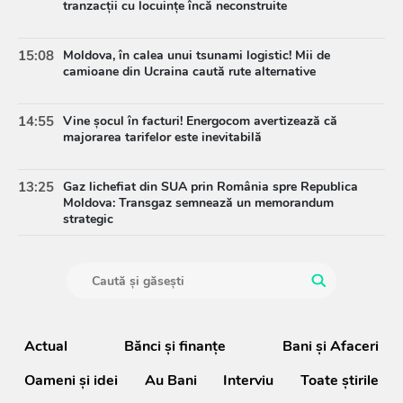
tranzacții cu locuințe încă neconstruite
15:08
Moldova, în calea unui tsunami logistic! Mii de
camioane din Ucraina caută rute alternative
14:55
Vine șocul în facturi! Energocom avertizează că
majorarea tarifelor este inevitabilă
13:25
Gaz lichefiat din SUA prin România spre Republica
Moldova: Transgaz semnează un memorandum
strategic
Actual
Bănci şi finanţe
Bani și Afaceri
Oameni şi idei
Au Bani
Interviu
Toate știrile