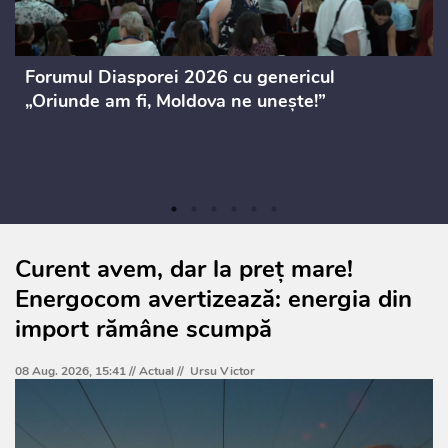
Forumul Diasporei 2026 cu genericul
„Oriunde am fi, Moldova ne unește!”
Curent avem, dar la preț mare!
Energocom avertizează: energia din
import rămâne scumpă
08 Aug. 2026, 15:41 //
Actual
//
Ursu Victor