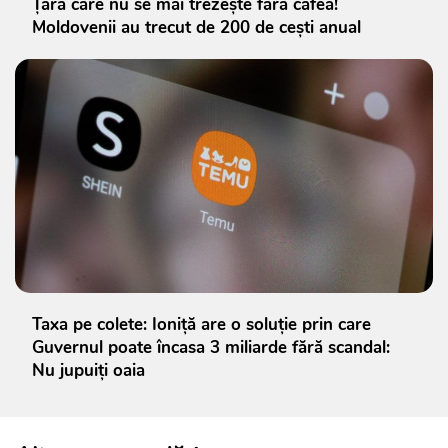
Țara care nu se mai trezește fără cafea!
Moldovenii au trecut de 200 de cești anual
Taxa pe colete: Ioniță are o soluție prin care
Guvernul poate încasa 3 miliarde fără scandal:
Nu jupuiți oaia