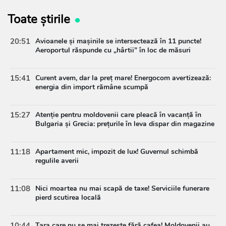
Toate știrile
20:51
Avioanele și mașinile se intersectează în 11 puncte!
Aeroportul răspunde cu „hârtii” în loc de măsuri
15:41
Curent avem, dar la preț mare! Energocom avertizează:
energia din import rămâne scumpă
15:27
Atenție pentru moldovenii care pleacă în vacanță în
Bulgaria și Grecia: prețurile în leva dispar din magazine
11:18
Apartament mic, impozit de lux! Guvernul schimbă
regulile averii
11:08
Nici moartea nu mai scapă de taxe! Serviciile funerare
pierd scutirea locală
10:44
Țara care nu se mai trezește fără cafea! Moldovenii au