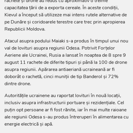
rachete și drone au redus cu aproximativ o treime
capacitatea țării de a exporta cereale. În aceste condiții,
Kievul a început să utilizeze mai intens rutele alternative de
pe Dunăre și coridoarele terestre care trec prin apropierea
Republicii Moldova.
Atacul asupra podului Maiaki s-a produs în timpul unui nou
val de lovituri asupra regiunii Odesa. Potrivit Forțelor
Aeriene ale Ucrainei, Rusia a lansat în noaptea de 8 spre 9
august 11 rachete de diferite tipuri și până la 100 de drone
asupra regiunii. Apărarea antiaeriană ucraineană ar fi
doborât o rachetă, cinci muniții de tip Banderol și 72%
dintre drone.
Autoritățile ucrainene au raportat lovituri în nouă locații,
inclusiv asupra infrastructurii portuare și rezidențiale. Cel
puțin opt persoane ar fi fost rănite, iar în mai multe raioane
ale regiunii Odesa s-au produs întreruperi în alimentarea cu
energie electrică și apă.