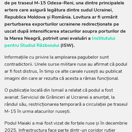
de pe traseul M-15 Odesa–Reni, una dintre principalele
artere care asigură legătura dintre sudul Ucrainei,
Republica Moldova și România. Lovitura ar fi urmărit
perturbarea exporturilor ucrainene redirecționate pe
uscat după intensificarea atacurilor asupra porturilor de
la Marea Neagră, potrivit unei evaluări a
Institutului
pentru Studiul Războiului
(ISW).
Informațiile cu privire la amploarea pagubelor sunt
contradictorii. Unele surse militare ruse au afirmat că podul
ar fi fost distrus, în timp ce alte canale rusești au publicat
imagini din care ar rezulta că acesta a rămas funcțional.
O publicație locală din Ismail a relatat că podul a fost
avariat. Serviciul de Grăniceri al Ucrainei a anunțat, la
rândul său, restricționarea temporară a circulației pe traseul
M-15 în urma atacurilor rusești.
Podul Maiaki a mai fost vizat de forțele ruse și în decembrie
2025. Infrastructura face parte dintr-un coridor rutier