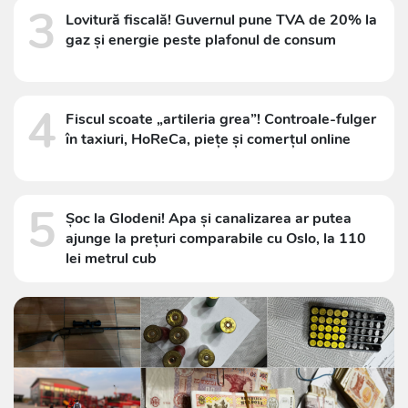
3
Lovitură fiscală! Guvernul pune TVA de 20% la
gaz și energie peste plafonul de consum
4
Fiscul scoate „artileria grea”! Controale-fulger
în taxiuri, HoReCa, piețe și comerțul online
5
Șoc la Glodeni! Apa și canalizarea ar putea
ajunge la prețuri comparabile cu Oslo, la 110
lei metrul cub