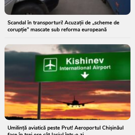
Scandal în transporturi! Acuzații de „scheme de
corupție” mascate sub reforma europeană
Umilință aviatică peste Prut! Aeroportul Chișinăul
face în trei ore cât Iașiul într-o zi