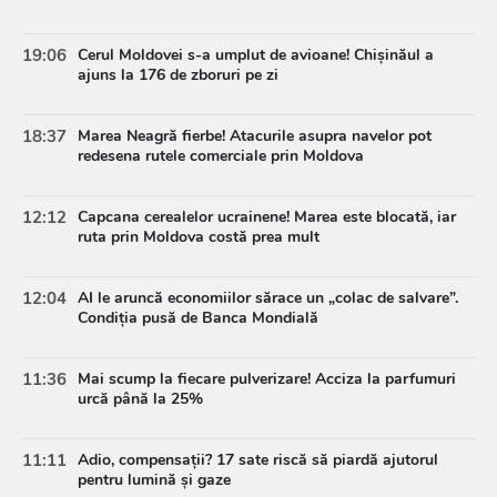
19:06
Cerul Moldovei s-a umplut de avioane! Chișinăul a
ajuns la 176 de zboruri pe zi
18:37
Marea Neagră fierbe! Atacurile asupra navelor pot
redesena rutele comerciale prin Moldova
12:12
Capcana cerealelor ucrainene! Marea este blocată, iar
ruta prin Moldova costă prea mult
12:04
AI le aruncă economiilor sărace un „colac de salvare”.
Condiția pusă de Banca Mondială
11:36
Mai scump la fiecare pulverizare! Acciza la parfumuri
urcă până la 25%
11:11
Adio, compensații? 17 sate riscă să piardă ajutorul
pentru lumină și gaze