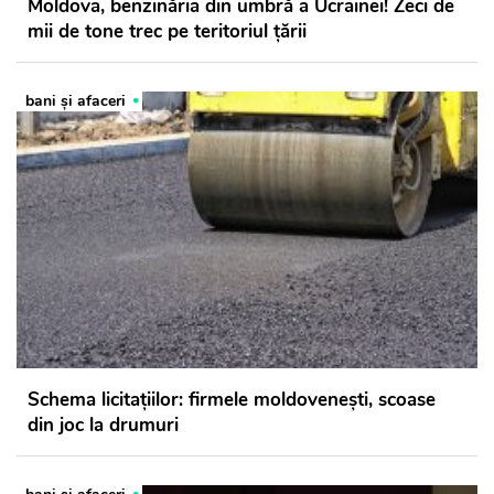
Moldova, benzinăria din umbră a Ucrainei! Zeci de
mii de tone trec pe teritoriul țării
bani și afaceri
Schema licitațiilor: firmele moldovenești, scoase
din joc la drumuri