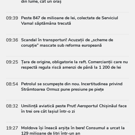
din lume, cât un oraș
09:39
Peste 847 de milioane de lei, colectate de Serviciul
Vamal săptămâna trecută
09:36
Scandal în transporturi! Acuzații de „scheme de
corupție” mascate sub reforma europeană
09:25
Țara de origine, obligatorie la raft. Comercianții care nu
respectă regula riscă amenzi de până la 1 200 de lei
08:54
Petrolul se scumpește din nou. Incertitudinea privind
Strâmtoarea Ormuz pune presiune pe piețe
08:32
Umilință aviatică peste Prut! Aeroportul Chișinăul face
în trei ore cât Iașiul într-o zi
19:27
Moldova își îneacă arșița în bere! Consumul a urcat la
129 milioane de litri într-un an