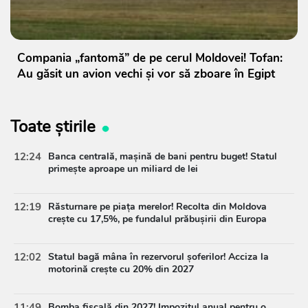
Compania „fantomă” de pe cerul Moldovei! Tofan:
Au găsit un avion vechi și vor să zboare în Egipt
Toate știrile
12:24
Banca centrală, mașină de bani pentru buget! Statul
primește aproape un miliard de lei
12:19
Răsturnare pe piața merelor! Recolta din Moldova
crește cu 17,5%, pe fundalul prăbușirii din Europa
12:02
Statul bagă mâna în rezervorul șoferilor! Acciza la
motorină crește cu 20% din 2027
11:49
Bomba fiscală din 2027! Impozitul anual pentru o