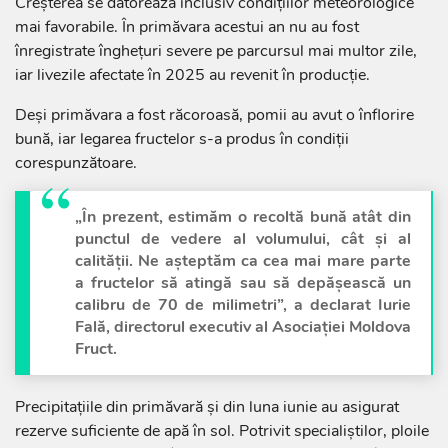
Creșterea se datorează inclusiv condițiilor meteorologice
mai favorabile. În primăvara acestui an nu au fost
înregistrate înghețuri severe pe parcursul mai multor zile,
iar livezile afectate în 2025 au revenit în producție.
Deși primăvara a fost răcoroasă, pomii au avut o înflorire
bună, iar legarea fructelor s-a produs în condiții
corespunzătoare.
„În prezent, estimăm o recoltă bună atât din
punctul de vedere al volumului, cât și al
calității. Ne așteptăm ca cea mai mare parte
a fructelor să atingă sau să depășească un
calibru de 70 de milimetri”, a declarat Iurie
Fală, directorul executiv al Asociației Moldova
Fruct.
Precipitațiile din primăvară și din luna iunie au asigurat
rezerve suficiente de apă în sol. Potrivit specialiștilor, ploile