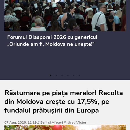
Forumul Diasporei 2026 cu genericul
„Oriunde am fi, Moldova ne unește!”
Răsturnare pe piața merelor! Recolta
din Moldova crește cu 17,5%, pe
fundalul prăbușirii din Europa
07 Aug. 2026, 12:19 //
Bani și Afaceri
//
Ursu Victor