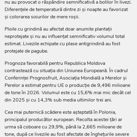
nu au provocat o răspândire semnificativă a bolilor în livezi.
Diferențele de temperatură dintre zi și noapte au favorizat
și colorarea soiurilor de mere roșii.
Ploile cu grindină au afectat doar anumite plantații
neprotejate și nu au influențat semnificativ volumul total
estimat. Livezile echipate cu plase antigrindină au fost
protejate de pagube.
Prognoza favorabilă pentru Republica Moldova
contrastează cu situația din Uniunea Europeană. În cadrul
Conferinței Prognosfruit, Asociația Mondială a Merelor și
Perelor a estimat pentru UE o producție de 9,496 milioane
de tone în 2026. Volumul este cu 15,6% mai mic decât cel
din 2025 și cu 14,3% sub media ultimilor trei ani.
Cea mai puternică scădere este așteptată în Polonia,
principalul producător european. Recolta acestei țări ar
urma să coboare cu 29,9%, până la 2,665 milioane de
tone, după ce livezile au fost afectate de înghețurile severe