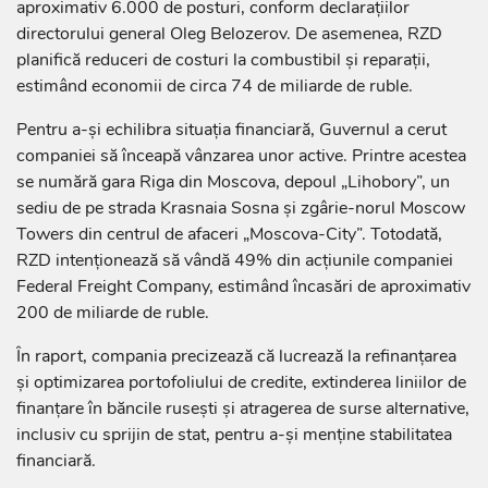
aproximativ 6.000 de posturi, conform declarațiilor
directorului general Oleg Belozerov. De asemenea, RZD
planifică reduceri de costuri la combustibil și reparații,
estimând economii de circa 74 de miliarde de ruble.
Pentru a-și echilibra situația financiară, Guvernul a cerut
companiei să înceapă vânzarea unor active. Printre acestea
se numără gara Riga din Moscova, depoul „Lihobory”, un
sediu de pe strada Krasnaia Sosna și zgârie-norul Moscow
Towers din centrul de afaceri „Moscova-City”. Totodată,
RZD intenționează să vândă 49% din acțiunile companiei
Federal Freight Company, estimând încasări de aproximativ
200 de miliarde de ruble.
În raport, compania precizează că lucrează la refinanțarea
și optimizarea portofoliului de credite, extinderea liniilor de
finanțare în băncile rusești și atragerea de surse alternative,
inclusiv cu sprijin de stat, pentru a-și menține stabilitatea
financiară.