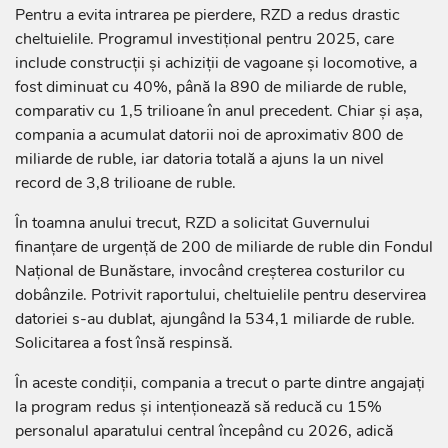
Pentru a evita intrarea pe pierdere, RZD a redus drastic
cheltuielile. Programul investițional pentru 2025, care
include construcții și achiziții de vagoane și locomotive, a
fost diminuat cu 40%, până la 890 de miliarde de ruble,
comparativ cu 1,5 trilioane în anul precedent. Chiar și așa,
compania a acumulat datorii noi de aproximativ 800 de
miliarde de ruble, iar datoria totală a ajuns la un nivel
record de 3,8 trilioane de ruble.
În toamna anului trecut, RZD a solicitat Guvernului
finanțare de urgență de 200 de miliarde de ruble din Fondul
Național de Bunăstare, invocând creșterea costurilor cu
dobânzile. Potrivit raportului, cheltuielile pentru deservirea
datoriei s-au dublat, ajungând la 534,1 miliarde de ruble.
Solicitarea a fost însă respinsă.
În aceste condiții, compania a trecut o parte dintre angajați
la program redus și intenționează să reducă cu 15%
personalul aparatului central începând cu 2026, adică