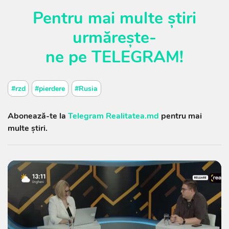
Pentru mai multe știri
urmărește-
ne
pe
TELEGRAM
!
#rzd
#pierdere
#Rusia
Abonează-te la
Telegram Realitatea.md
pentru mai
multe știri.