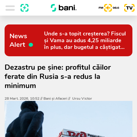
Unde s-a topit creșterea? Fiscul
News
și Vama au adus 4,25 miliarde
Alert
în plus, dar bugetul a câștigat
doar 794 de milioane
Dezastru pe șine: profitul căilor
ferate din Rusia s-a redus la
minimum
28 Mart. 2026, 10:52 //
Bani și Afaceri
//
Ursu Victor