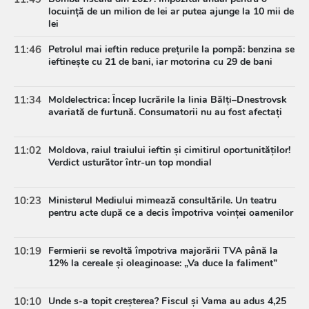
locuință de un milion de lei ar putea ajunge la 10 mii de
lei
11:46
Petrolul mai ieftin reduce prețurile la pompă: benzina se
ieftinește cu 21 de bani, iar motorina cu 29 de bani
11:34
Moldelectrica: Încep lucrările la linia Bălți–Dnestrovsk
avariată de furtună. Consumatorii nu au fost afectați
11:02
Moldova, raiul traiului ieftin și cimitirul oportunităților!
Verdict usturător într-un top mondial
10:23
Ministerul Mediului mimează consultările. Un teatru
pentru acte după ce a decis împotriva voinței oamenilor
10:19
Fermierii se revoltă împotriva majorării TVA până la
12% la cereale și oleaginoase: „Va duce la faliment”
10:10
Unde s-a topit creșterea? Fiscul și Vama au adus 4,25