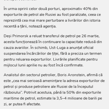
În urma opririi celor două porturi, aproximativ 40% din
exporturile de petrol ale Rusiei au fost paralizate, ceea ce
reprezintă cea mai mare perturbare a livrărilor din istoria
recentă a țării, notează agenția.
Deși Primorsk a reluat transferul de petrol pe 26 martie,
acesta funcționează în continuare la capacitate redusă din
cauza avariilor. În schimb, Ust-Luga a anunțat oficial
suspendarea încărcărilor de țiței, fără a preciza un termen
pentru reluarea exporturilor. Livrările planificate pentru
mijlocul lunii aprilie nu au fost încă confirmate.
Analistul din sectorul petrolier, Boris Aronstein, afirmă că
este „cea mai serioasă amenințare la adresa exporturilor de
petrol și produse petroliere ale Rusiei de la începutul
războiului”. Potrivit acestuia, până la 50% din exporturile
maritime de petrol, estimate la 3,5–4 milioane de barili pe
zi, ar putea fi afectate.