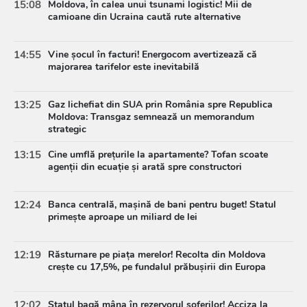
15:08
Moldova, în calea unui tsunami logistic! Mii de
camioane din Ucraina caută rute alternative
14:55
Vine șocul în facturi! Energocom avertizează că
majorarea tarifelor este inevitabilă
13:25
Gaz lichefiat din SUA prin România spre Republica
Moldova: Transgaz semnează un memorandum
strategic
13:15
Cine umflă prețurile la apartamente? Tofan scoate
agenții din ecuație și arată spre constructori
12:24
Banca centrală, mașină de bani pentru buget! Statul
primește aproape un miliard de lei
12:19
Răsturnare pe piața merelor! Recolta din Moldova
crește cu 17,5%, pe fundalul prăbușirii din Europa
12:02
Statul bagă mâna în rezervorul șoferilor! Acciza la