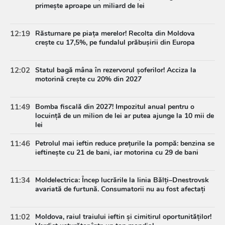
primește aproape un miliard de lei
12:19
Răsturnare pe piața merelor! Recolta din Moldova
crește cu 17,5%, pe fundalul prăbușirii din Europa
12:02
Statul bagă mâna în rezervorul șoferilor! Acciza la
motorină crește cu 20% din 2027
11:49
Bomba fiscală din 2027! Impozitul anual pentru o
locuință de un milion de lei ar putea ajunge la 10 mii de
lei
11:46
Petrolul mai ieftin reduce prețurile la pompă: benzina se
ieftinește cu 21 de bani, iar motorina cu 29 de bani
11:34
Moldelectrica: Încep lucrările la linia Bălți–Dnestrovsk
avariată de furtună. Consumatorii nu au fost afectați
11:02
Moldova, raiul traiului ieftin și cimitirul oportunităților!