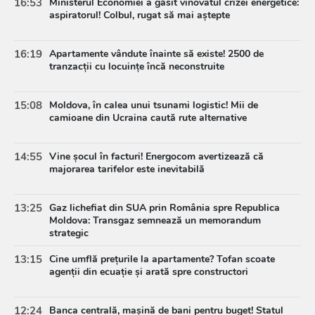
16:53
Ministerul Economiei a găsit vinovatul crizei energetice:
aspiratorul! Colbul, rugat să mai aștepte
16:19
Apartamente vândute înainte să existe! 2500 de
tranzacții cu locuințe încă neconstruite
15:08
Moldova, în calea unui tsunami logistic! Mii de
camioane din Ucraina caută rute alternative
14:55
Vine șocul în facturi! Energocom avertizează că
majorarea tarifelor este inevitabilă
13:25
Gaz lichefiat din SUA prin România spre Republica
Moldova: Transgaz semnează un memorandum
strategic
13:15
Cine umflă prețurile la apartamente? Tofan scoate
agenții din ecuație și arată spre constructori
12:24
Banca centrală, mașină de bani pentru buget! Statul