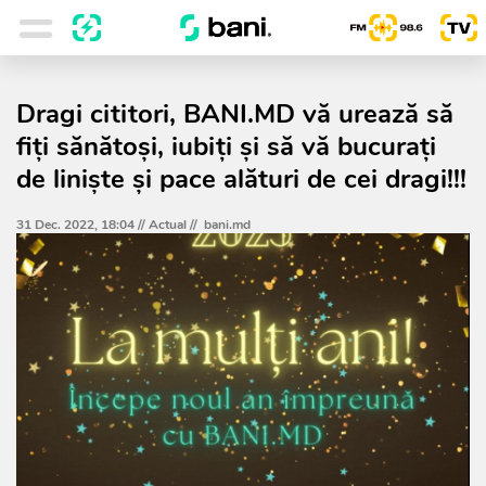
Dragi cititori, BANI.MD vă urează să
fiţi sănătoşi, iubiţi şi să vă bucuraţi
de linişte şi pace alături de cei dragi!!!
31 Dec. 2022, 18:04 //
Actual
//
bani.md