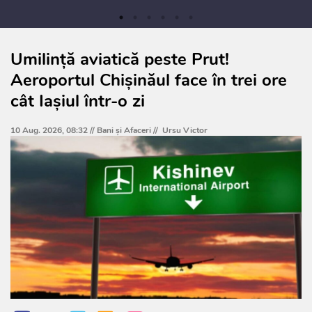
Umilință aviatică peste Prut!
Aeroportul Chișinăul face în trei ore
cât Iașiul într-o zi
10 Aug. 2026, 08:32 //
Bani și Afaceri
//
Ursu Victor