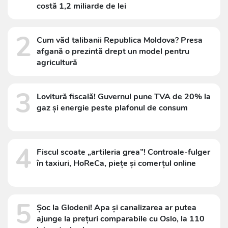
costă 1,2 miliarde de lei
2
Cum văd talibanii Republica Moldova? Presa
afgană o prezintă drept un model pentru
agricultură
3
Lovitură fiscală! Guvernul pune TVA de 20% la
gaz și energie peste plafonul de consum
4
Fiscul scoate „artileria grea”! Controale-fulger
în taxiuri, HoReCa, piețe și comerțul online
5
Șoc la Glodeni! Apa și canalizarea ar putea
ajunge la prețuri comparabile cu Oslo, la 110