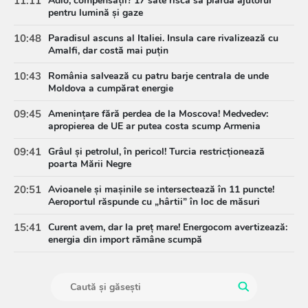
11:11
Adio, compensații? 17 sate riscă să piardă ajutorul
pentru lumină și gaze
10:48
Paradisul ascuns al Italiei. Insula care rivalizează cu
Amalfi, dar costă mai puțin
10:43
România salvează cu patru barje centrala de unde
Moldova a cumpărat energie
09:45
Amenințare fără perdea de la Moscova! Medvedev:
apropierea de UE ar putea costa scump Armenia
09:41
Grâul și petrolul, în pericol! Turcia restricționează
poarta Mării Negre
20:51
Avioanele și mașinile se intersectează în 11 puncte!
Aeroportul răspunde cu „hârtii” în loc de măsuri
15:41
Curent avem, dar la preț mare! Energocom avertizează:
energia din import rămâne scumpă