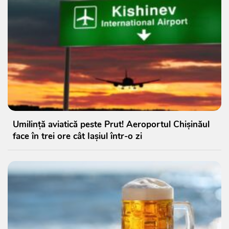
Umilință aviatică peste Prut! Aeroportul Chișinăul
face în trei ore cât Iașiul într-o zi