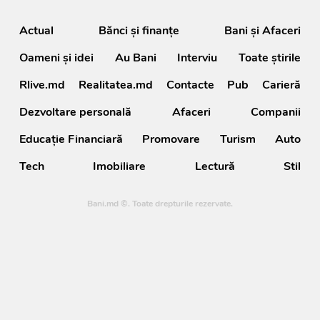
Actual
Bănci şi finanţe
Bani și Afaceri
Oameni şi idei
Au Bani
Interviu
Toate știrile
Rlive.md
Realitatea.md
Contacte
Pub
Carieră
Dezvoltare personală
Afaceri
Companii
Educație Financiară
Promovare
Turism
Auto
Tech
Imobiliare
Lectură
Stil
Bani.md ©. Toate drepturile rezervate.