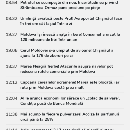
08:54
Petrolul se scumpește din nou. Incertitudinea privind
Strâmtoarea Ormuz pune presiune pe piețe
08:32
Umilință aviatică peste Prut! Aeroportul Chișinăul face
în trei ore cât Iașiul într-o zi
19:27
Moldova își îneacă arșița în bere! Consumul a urcat la
129 milioane de litri într-un an
19:06
Cerul Moldovei s-a umplut de avioane! Chișinăul a
ajuns la 176 de zboruri pe zi
18:37
Marea Neagră fierbe! Atacurile asupra navelor pot
redesena rutele comerciale prin Moldova
12:12
Capcana cerealelor ucrainene! Marea este blocată, iar
ruta prin Moldova costă prea mult
12:04
AI le aruncă economiilor sărace un „colac de salvare”.
Condiția pusă de Banca Mondială
11:36
Mai scump la fiecare pulverizare! Acciza la parfumuri
urcă până la 25%