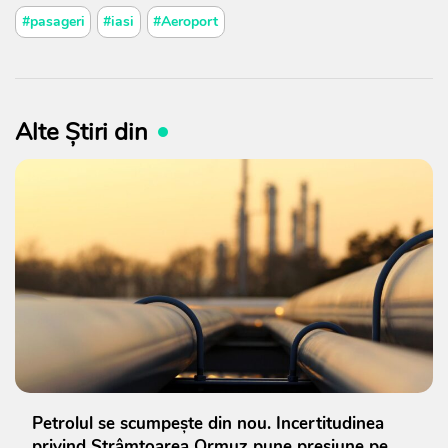
#pasageri
#iasi
#Aeroport
Alte Știri din
Petrolul se scumpește din nou. Incertitudinea
privind Strâmtoarea Ormuz pune presiune pe