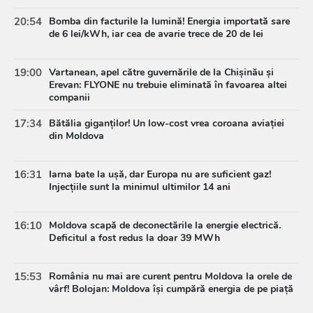
20:54
Bomba din facturile la lumină! Energia importată sare
de 6 lei/kWh, iar cea de avarie trece de 20 de lei
19:00
Vartanean, apel către guvernările de la Chișinău și
Erevan: FLYONE nu trebuie eliminată în favoarea altei
companii
17:34
Bătălia giganților! Un low-cost vrea coroana aviației
din Moldova
16:31
Iarna bate la ușă, dar Europa nu are suficient gaz!
Injecțiile sunt la minimul ultimilor 14 ani
16:10
Moldova scapă de deconectările la energie electrică.
Deficitul a fost redus la doar 39 MWh
15:53
România nu mai are curent pentru Moldova la orele de
vârf! Bolojan: Moldova își cumpără energia de pe piață