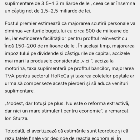
suplimentare de 3,5–4,3 miliarde de lei, ceea ce ar însemna
un câștig net de 1,5–2,5 miliarde de lei.
Fostul premier estimează că majorarea scutirii personale va
diminua veniturile bugetului cu circa 800 de milioane de
lei, iar extinderea facilităților pentru profitul reinvestit cu
încă 150–200 de milioane de lei. În același timp, majorarea
impozitului pe dividende și câștigurile de capital, accizele
mai mari la produsele considerate „vicii”, acciza la
motorină, taxa suplimentară pe profitul băncilor, majorarea
TVA pentru sectorul HoReCa și taxarea coletelor poștale ar
urma să compenseze aceste pierderi și să aducă venituri
suplimentare.
„Modest, dar totuși pe plus. Nu este o reformă extractivă,
dar nici un mare stimulent pentru economie”, a remarcat
Ion Sturza.
Totodată, el avertizează că estimările sunt teoretice și că
rezultatele finale vor depinde de reacția economiei. În