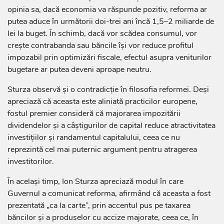
opinia sa, dacă economia va răspunde pozitiv, reforma ar
putea aduce în următorii doi-trei ani încă 1,5–2 miliarde de
lei la buget. În schimb, dacă vor scădea consumul, vor
crește contrabanda sau băncile își vor reduce profitul
impozabil prin optimizări fiscale, efectul asupra veniturilor
bugetare ar putea deveni aproape neutru.
Sturza observă și o contradicție în filosofia reformei. Deși
apreciază că aceasta este aliniată practicilor europene,
fostul premier consideră că majorarea impozitării
dividendelor și a câștigurilor de capital reduce atractivitatea
investițiilor și randamentul capitalului, ceea ce nu
reprezintă cel mai puternic argument pentru atragerea
investitorilor.
În același timp, Ion Sturza apreciază modul în care
Guvernul a comunicat reforma, afirmând că aceasta a fost
prezentată „ca la carte”, prin accentul pus pe taxarea
băncilor și a produselor cu accize majorate, ceea ce, în