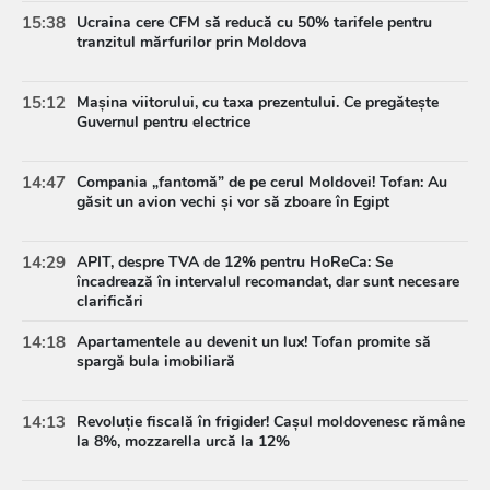
15:38
Ucraina cere CFM să reducă cu 50% tarifele pentru
tranzitul mărfurilor prin Moldova
15:12
Mașina viitorului, cu taxa prezentului. Ce pregătește
Guvernul pentru electrice
14:47
Compania „fantomă” de pe cerul Moldovei! Tofan: Au
găsit un avion vechi și vor să zboare în Egipt
14:29
APIT, despre TVA de 12% pentru HoReCa: Se
încadrează în intervalul recomandat, dar sunt necesare
clarificări
14:18
Apartamentele au devenit un lux! Tofan promite să
spargă bula imobiliară
14:13
Revoluție fiscală în frigider! Cașul moldovenesc rămâne
la 8%, mozzarella urcă la 12%