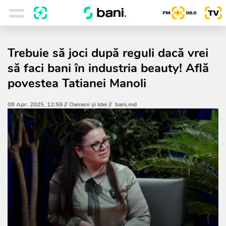
Trebuie să joci după reguli dacă vrei
să faci bani în industria beauty! Află
povestea Tatianei Manoli
08 Apr. 2025, 12:59 //
Oameni şi Idei
//
bani.md