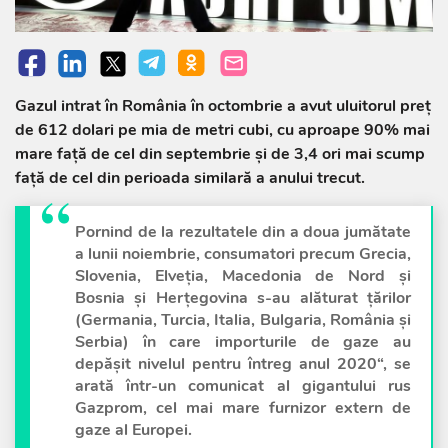
Gazul intrat în România în octombrie a avut uluitorul preţ
de 612 dolari pe mia de metri cubi, cu aproape 90% mai
mare faţă de cel din septembrie şi de 3,4 ori mai scump
faţă de cel din perioada similară a anului trecut.
Pornind de la rezultatele din a doua jumătate
a lunii noiembrie, consumatori precum Grecia,
Slovenia, Elveţia, Macedonia de Nord şi
Bosnia şi Herţegovina s-au alăturat ţărilor
(Germania, Turcia, Italia, Bulgaria, România şi
Serbia) în care importurile de gaze au
depăşit nivelul pentru întreg anul 2020“, se
arată într-un comunicat al gigantului rus
Gazprom, cel mai mare furnizor extern de
gaze al Europei.