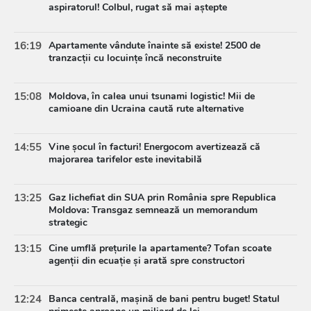
aspiratorul! Colbul, rugat să mai aștepte
16:19
Apartamente vândute înainte să existe! 2500 de
tranzacții cu locuințe încă neconstruite
15:08
Moldova, în calea unui tsunami logistic! Mii de
camioane din Ucraina caută rute alternative
14:55
Vine șocul în facturi! Energocom avertizează că
majorarea tarifelor este inevitabilă
13:25
Gaz lichefiat din SUA prin România spre Republica
Moldova: Transgaz semnează un memorandum
strategic
13:15
Cine umflă prețurile la apartamente? Tofan scoate
agenții din ecuație și arată spre constructori
12:24
Banca centrală, mașină de bani pentru buget! Statul