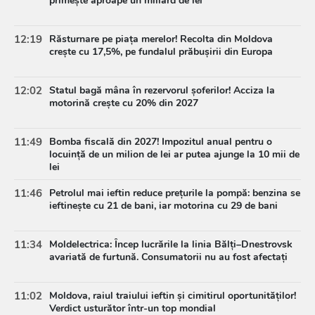
primește aproape un miliard de lei
12:19
Răsturnare pe piața merelor! Recolta din Moldova
crește cu 17,5%, pe fundalul prăbușirii din Europa
12:02
Statul bagă mâna în rezervorul șoferilor! Acciza la
motorină crește cu 20% din 2027
11:49
Bomba fiscală din 2027! Impozitul anual pentru o
locuință de un milion de lei ar putea ajunge la 10 mii de
lei
11:46
Petrolul mai ieftin reduce prețurile la pompă: benzina se
ieftinește cu 21 de bani, iar motorina cu 29 de bani
11:34
Moldelectrica: Încep lucrările la linia Bălți–Dnestrovsk
avariată de furtună. Consumatorii nu au fost afectați
11:02
Moldova, raiul traiului ieftin și cimitirul oportunităților!
Verdict usturător într-un top mondial