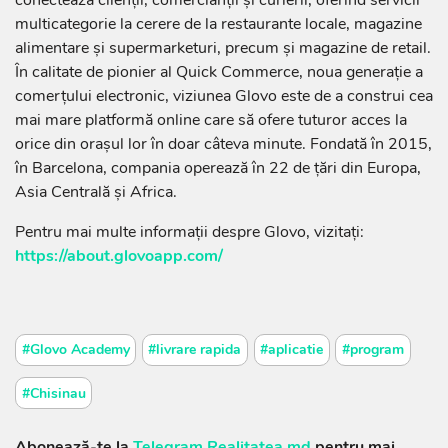
conectează clienții, comercianții și curierii, oferind servicii
multicategorie la cerere de la restaurante locale, magazine
alimentare și supermarketuri, precum și magazine de retail.
În calitate de pionier al Quick Commerce, noua generație a
comerțului electronic, viziunea Glovo este de a construi cea
mai mare platformă online care să ofere tuturor acces la
orice din orașul lor în doar câteva minute. Fondată în 2015,
în Barcelona, compania operează în 22 de țări din Europa,
Asia Centrală și Africa.
Pentru mai multe informații despre Glovo, vizitați:
https://about.glovoapp.com/
#Glovo Academy
#livrare rapida
#aplicatie
#program
#Chisinau
Abonează-te la
Telegram Realitatea.md
pentru mai