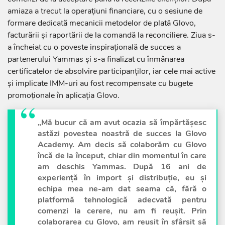
amiaza a trecut la operațiuni financiare, cu o sesiune de
formare dedicată mecanicii metodelor de plată Glovo,
facturării și raportării de la comandă la reconciliere. Ziua s-
a încheiat cu o poveste inspirațională de succes a
partenerului Yammas și s-a finalizat cu înmânarea
certificatelor de absolvire participanților, iar cele mai active
și implicate IMM-uri au fost recompensate cu bugete
promoționale în aplicația Glovo.
„Mă bucur că am avut ocazia să împărtășesc
astăzi povestea noastră de succes la Glovo
Academy. Am decis să colaborăm cu Glovo
încă de la început, chiar din momentul în care
am deschis Yammas. După 16 ani de
experiență în import și distribuție, eu și
echipa mea ne-am dat seama că, fără o
platformă tehnologică adecvată pentru
comenzi la cerere, nu am fi reușit. Prin
colaborarea cu Glovo, am reușit în sfârșit să