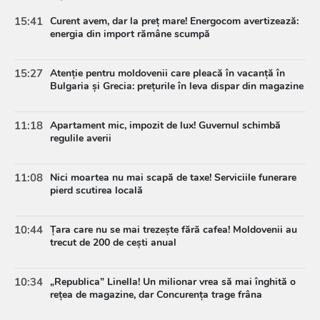
15:41
Curent avem, dar la preț mare! Energocom avertizează:
energia din import rămâne scumpă
15:27
Atenție pentru moldovenii care pleacă în vacanță în
Bulgaria și Grecia: prețurile în leva dispar din magazine
11:18
Apartament mic, impozit de lux! Guvernul schimbă
regulile averii
11:08
Nici moartea nu mai scapă de taxe! Serviciile funerare
pierd scutirea locală
10:44
Țara care nu se mai trezește fără cafea! Moldovenii au
trecut de 200 de cești anual
10:34
„Republica” Linella! Un milionar vrea să mai înghită o
rețea de magazine, dar Concurența trage frâna