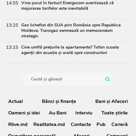
14:55
Vine șocul în facturi! Energocom avertizează că
majorarea tarifelor este inevitabilă
13:25
Gaz lichefiat din SUA prin România spre Republica
Moldova: Transgaz semnează un memorandum
strategic
13:15
Cine umflă prețurile la apartamente? Tofan scoate
agenții din ecuație și arată spre constructori
Actual
Bănci şi finanţe
Bani și Afaceri
Oameni şi idei
Au Bani
Interviu
Toate știrile
Rlive.md
Realitatea.md
Contacte
Pub
Carieră
Dezvoltare personală
Afaceri
Companii