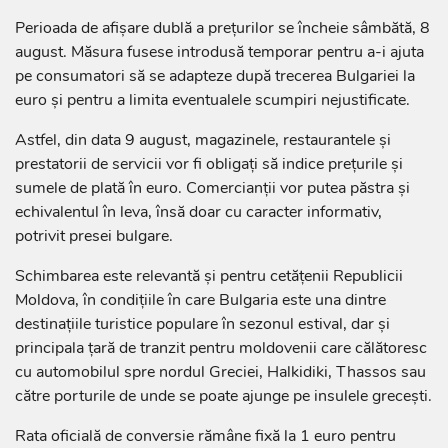
Perioada de afișare dublă a prețurilor se încheie sâmbătă, 8
august. Măsura fusese introdusă temporar pentru a-i ajuta
pe consumatori să se adapteze după trecerea Bulgariei la
euro și pentru a limita eventualele scumpiri nejustificate.
Astfel, din data 9 august, magazinele, restaurantele și
prestatorii de servicii vor fi obligați să indice prețurile și
sumele de plată în euro. Comercianții vor putea păstra și
echivalentul în leva, însă doar cu caracter informativ,
potrivit presei bulgare.
Schimbarea este relevantă și pentru cetățenii Republicii
Moldova, în condițiile în care Bulgaria este una dintre
destinațiile turistice populare în sezonul estival, dar și
principala țară de tranzit pentru moldovenii care călătoresc
cu automobilul spre nordul Greciei, Halkidiki, Thassos sau
către porturile de unde se poate ajunge pe insulele grecești.
Rata oficială de conversie rămâne fixă la 1 euro pentru