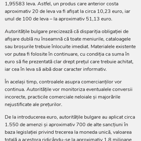
1,95583 leva. Astfel, un produs care anterior costa
aproximativ 20 de leva va fi afișat la circa 10,23 euro, iar
unul de 100 de leva – la aproximativ 51,13 euro.
Autoritățile bulgare precizează că dispariția obligației de
afișare dublă nu înseamnă că toate meniurile, cataloagele
sau broșurile trebuie înlocuite imediat. Materialele existente
vor putea fi folosite în continuare, cu condiția ca suma în
euro să fie prezentată clar drept prețul care trebuie achitat,
iar cea în leva să aibă doar caracter informativ.
În același timp, controalele asupra comercianților vor
continua. Autoritățile vor monitoriza eventualele conversii
incorecte, practicile comerciale neloiale și majorările
nejustificate ale prețurilor.
De la introducerea euro, autoritățile bulgare au aplicat circa
1.550 de amenzi și aproximativ 700 de alte sancțiuni în
baza legislației privind trecerea la moneda unică, valoarea
totală a acestora ridicându-se la aproximativ 1,8 milioane