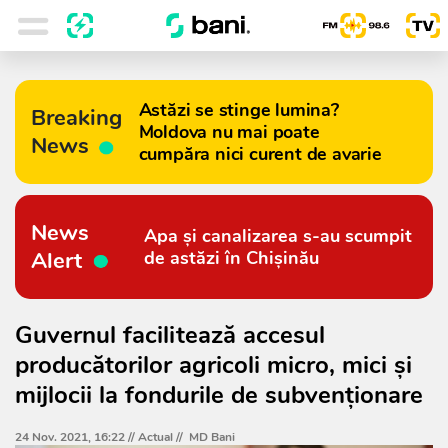
Astăzi se stinge lumina?
Breaking
Moldova nu mai poate
News
cumpăra nici curent de avarie
News
Apa și canalizarea s-au scumpit
Alert
de astăzi în Chișinău
Guvernul facilitează accesul
producătorilor agricoli micro, mici și
mijlocii la fondurile de subvenționare
24 Nov. 2021, 16:22 //
Actual
//
MD Bani