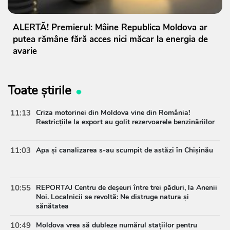
ALERTĂ! Premierul: Mâine Republica Moldova ar
putea rămâne fără acces nici măcar la energia de
avarie
Toate știrile
11:13
Criza motorinei din Moldova vine din România!
Restricțiile la export au golit rezervoarele benzinăriilor
11:03
Apa și canalizarea s-au scumpit de astăzi în Chișinău
10:55
REPORTAJ Centru de deșeuri între trei păduri, la Anenii
Noi. Localnicii se revoltă: Ne distruge natura și
sănătatea
10:49
Moldova vrea să dubleze numărul stațiilor pentru