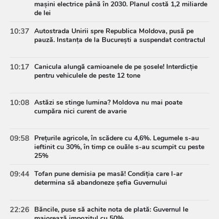
mașini electrice până în 2030. Planul costă 1,2 miliarde
de lei
10:37
Autostrada Unirii spre Republica Moldova, pusă pe
pauză. Instanța de la București a suspendat contractul
10:17
Canicula alungă camioanele de pe șosele! Interdicție
pentru vehiculele de peste 12 tone
10:08
Astăzi se stinge lumina? Moldova nu mai poate
cumpăra nici curent de avarie
09:58
Prețurile agricole, în scădere cu 4,6%. Legumele s-au
ieftinit cu 30%, în timp ce ouăle s-au scumpit cu peste
25%
09:44
Tofan pune demisia pe masă! Condiția care l-ar
determina să abandoneze șefia Guvernului
22:26
Băncile, puse să achite nota de plată: Guvernul le
majorează impozitul cu 50%