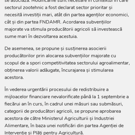
se asociază. Modificările sunt necesare în contextul în care
sectorul zootehnic a fost declarat sector prioritar și
necesită investiții mari, atât din partea agenților economici,
cât și din partea FNDAMR. Acordarea subvențiilor
majorate va stimula producătorii agricoli să investească
sume mari în dezvoltarea acestuia.
De asemenea, se propune și susținerea asocierii
producătorilor prin alocarea subvențiilor majorate cu
scopul de a spori competitivitatea sectorului agroalimentar,
obținerea valorii adăugate, încurajarea și stimularea
acestora.
În vederea urgentării procesului de redistribuire a
mijloacelor financiare nevalorificate până la 1 septembrie a
fiecărui an în curs, în cadrul unei măsuri sau submăsuri,
categorii de producători agricoli, se propune aprobarea
acestora de către Ministerul Agriculturii și Industriei
Alimentare, în baza unei notificări din partea Agenției de
Intervenție și Plăți pentru Agricultură.