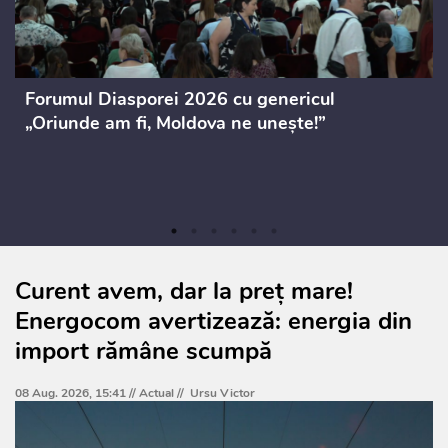
Forumul Diasporei 2026 cu genericul
„Oriunde am fi, Moldova ne unește!”
Curent avem, dar la preț mare!
Energocom avertizează: energia din
import rămâne scumpă
08 Aug. 2026, 15:41 //
Actual
//
Ursu Victor