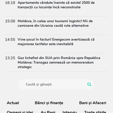
16:19
Apartamente vândute înainte să existe! 2500 de
tranzacții cu locuințe încă neconstruite
15:08
Moldova, în calea unui tsunami logistic! Mii de
camioane din Ucraina caută rute alternative
14:55
Vine șocul în facturi! Energocom avertizează că
majorarea tarifelor este inevitabilă
13:25
Gaz lichefiat din SUA prin România spre Republica
Moldova: Transgaz semnează un memorandum
strategic
Actual
Bănci şi finanţe
Bani și Afaceri
Oameni şi idei
Au Bani
Interviu
Toate știrile