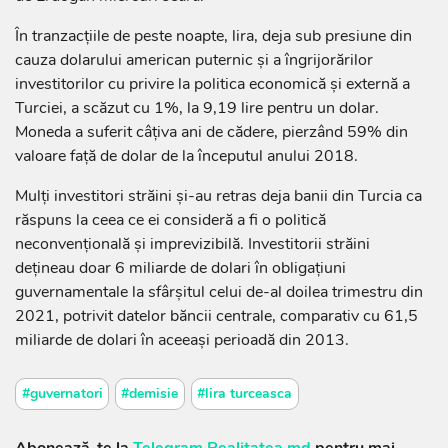
În tranzacţiile de peste noapte, lira, deja sub presiune din
cauza dolarului american puternic şi a îngrijorărilor
investitorilor cu privire la politica economică şi externă a
Turciei, a scăzut cu 1%, la 9,19 lire pentru un dolar.
Moneda a suferit câţiva ani de cădere, pierzând 59% din
valoare faţă de dolar de la începutul anului 2018.
Mulţi investitori străini şi-au retras deja banii din Turcia ca
răspuns la ceea ce ei consideră a fi o politică
neconvenţională şi imprevizibilă. Investitorii străini
deţineau doar 6 miliarde de dolari în obligaţiuni
guvernamentale la sfârşitul celui de-al doilea trimestru din
2021, potrivit datelor băncii centrale, comparativ cu 61,5
miliarde de dolari în aceeaşi perioadă din 2013.
#guvernatori
#demisie
#lira turceasca
Abonează-te la
Telegram Realitatea.md
pentru mai