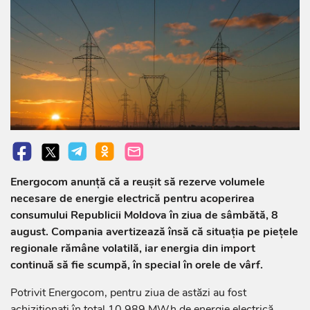
Energocom anunță că a reușit să rezerve volumele
necesare de energie electrică pentru acoperirea
consumului Republicii Moldova în ziua de sâmbătă, 8
august. Compania avertizează însă că situația pe piețele
regionale rămâne volatilă, iar energia din import
continuă să fie scumpă, în special în orele de vârf.
Potrivit Energocom, pentru ziua de astăzi au fost
achiziționați în total 10.989 MWh de energie electrică.