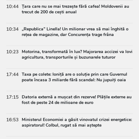
10:44
Țara care nu se mai trezește fără cafea! Moldovenii au
trecut de 200 de cești anual
10:34
„Republica” Linella! Un milionar vrea să mai înghită o
rețea de magazine, dar Concurența trage frâna
10:23
Motorina, transformată în lux? Majorarea accizei va lovi
agricultura, transporturile și buzunarele tuturor
17:44
Taxa pe colete: Ioniță are o soluție prin care Guvernul
poate încasa 3 miliarde fără scandal: Nu jupuiți oaia
17:15
Datoria externă a mușcat din rezerve! Plățile externe au
fost de peste 24 de milioane de euro
16:53
Ministerul Economiei a găsit vinovatul crizei energetice:
aspiratorul! Colbul, rugat să mai aștepte