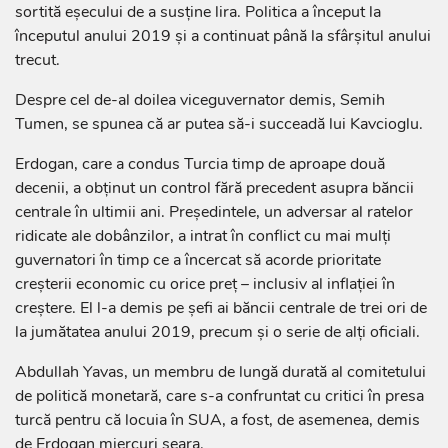
sortită eşecului de a susţine lira. Politica a început la
începutul anului 2019 şi a continuat până la sfârşitul anului
trecut.
Despre cel de-al doilea viceguvernator demis, Semih
Tumen, se spunea că ar putea să-i succeadă lui Kavcioglu.
Erdogan, care a condus Turcia timp de aproape două
decenii, a obţinut un control fără precedent asupra băncii
centrale în ultimii ani. Preşedintele, un adversar al ratelor
ridicate ale dobânzilor, a intrat în conflict cu mai mulţi
guvernatori în timp ce a încercat să acorde prioritate
creşterii economic cu orice preţ – inclusiv al inflaţiei în
creştere. El l-a demis pe şefi ai băncii centrale de trei ori de
la jumătatea anului 2019, precum şi o serie de alţi oficiali.
Abdullah Yavas, un membru de lungă durată al comitetului
de politică monetară, care s-a confruntat cu critici în presa
turcă pentru că locuia în SUA, a fost, de asemenea, demis
de Erdogan miercuri seara.