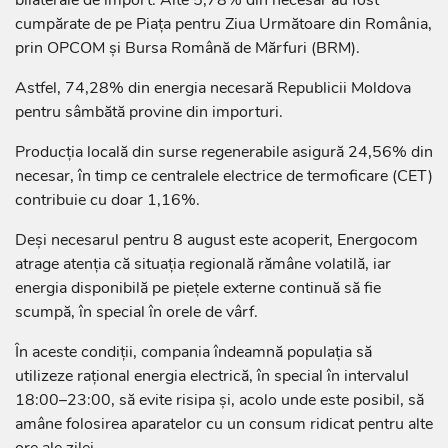
cumpărate de pe Piața pentru Ziua Următoare din România,
prin OPCOM și Bursa Română de Mărfuri (BRM).
Astfel, 74,28% din energia necesară Republicii Moldova
pentru sâmbătă provine din importuri.
Producția locală din surse regenerabile asigură 24,56% din
necesar, în timp ce centralele electrice de termoficare (CET)
contribuie cu doar 1,16%.
Deși necesarul pentru 8 august este acoperit, Energocom
atrage atenția că situația regională rămâne volatilă, iar
energia disponibilă pe piețele externe continuă să fie
scumpă, în special în orele de vârf.
În aceste condiții, compania îndeamnă populația să
utilizeze rațional energia electrică, în special în intervalul
18:00–23:00, să evite risipa și, acolo unde este posibil, să
amâne folosirea aparatelor cu un consum ridicat pentru alte
ore ale zilei.