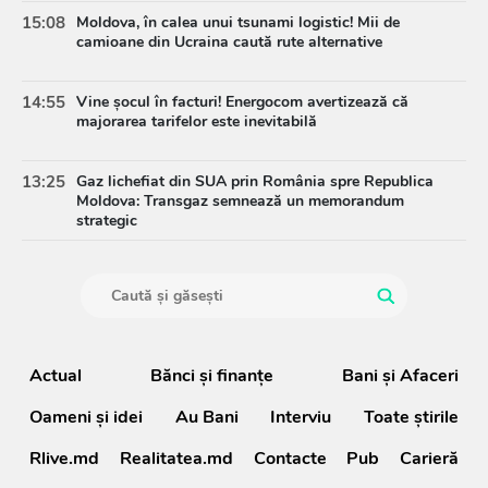
15:08
Moldova, în calea unui tsunami logistic! Mii de
camioane din Ucraina caută rute alternative
14:55
Vine șocul în facturi! Energocom avertizează că
majorarea tarifelor este inevitabilă
13:25
Gaz lichefiat din SUA prin România spre Republica
Moldova: Transgaz semnează un memorandum
strategic
Actual
Bănci şi finanţe
Bani și Afaceri
Oameni şi idei
Au Bani
Interviu
Toate știrile
Rlive.md
Realitatea.md
Contacte
Pub
Carieră