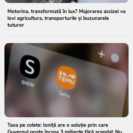
Motorina, transformată în lux? Majorarea accizei va
lovi agricultura, transporturile și buzunarele
tuturor
Taxa pe colete: Ioniță are o soluție prin care
Guvernul poate încasa 3 miliarde fără scandal: Nu