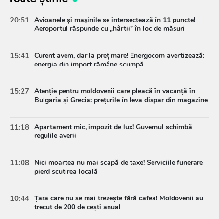
20:51
Avioanele și mașinile se intersectează în 11 puncte!
Aeroportul răspunde cu „hârtii” în loc de măsuri
15:41
Curent avem, dar la preț mare! Energocom avertizează:
energia din import rămâne scumpă
15:27
Atenție pentru moldovenii care pleacă în vacanță în
Bulgaria și Grecia: prețurile în leva dispar din magazine
11:18
Apartament mic, impozit de lux! Guvernul schimbă
regulile averii
11:08
Nici moartea nu mai scapă de taxe! Serviciile funerare
pierd scutirea locală
10:44
Țara care nu se mai trezește fără cafea! Moldovenii au
trecut de 200 de cești anual