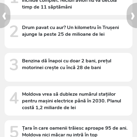
închide complet. Niciun avion nu va decola
‹
›
timp de 11 săptămâni
2
Drum pavat cu aur? Un kilometru în Trușeni
ajunge la peste 25 de milioane de lei
3
Benzina dă înapoi cu doar 2 bani, prețul
motorinei crește cu încă 28 de bani
4
Moldova vrea să dubleze numărul stațiilor
pentru mașini electrice până în 2030. Planul
costă 1,2 miliarde de lei
5
Țara în care oamenii trăiesc aproape 95 de ani.
Moldova nici măcar nu intră în top