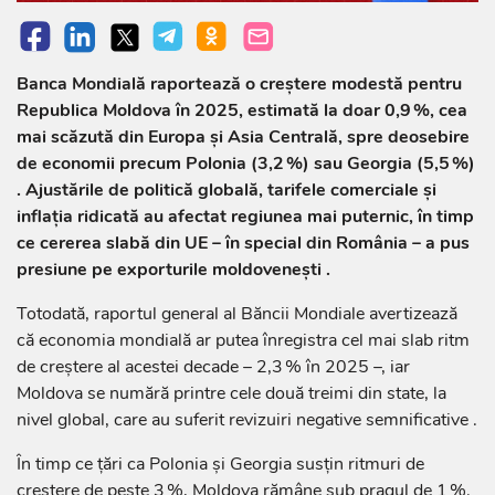
Banca Mondială raportează o creștere modestă pentru
Republica Moldova în 2025, estimată la doar 0,9 %, cea
mai scăzută din Europa și Asia Centrală, spre deosebire
de economii precum Polonia (3,2 %) sau Georgia (5,5 %)
. Ajustările de politică globală, tarifele comerciale și
inflația ridicată au afectat regiunea mai puternic, în timp
ce cererea slabă din UE – în special din România – a pus
presiune pe exporturile moldovenești .
Totodată, raportul general al Băncii Mondiale avertizează
că economia mondială ar putea înregistra cel mai slab ritm
de creștere al acestei decade – 2,3 % în 2025 –, iar
Moldova se numără printre cele două treimi din state, la
nivel global, care au suferit revizuiri negative semnificative .
În timp ce țări ca Polonia și Georgia susțin ritmuri de
creștere de peste 3 %, Moldova rămâne sub pragul de 1 %.