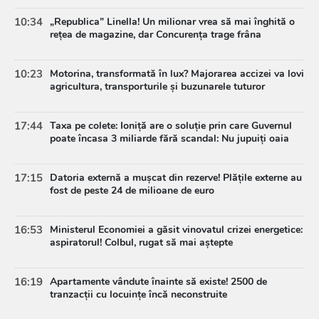
10:34
„Republica” Linella! Un milionar vrea să mai înghită o
rețea de magazine, dar Concurența trage frâna
10:23
Motorina, transformată în lux? Majorarea accizei va lovi
agricultura, transporturile și buzunarele tuturor
17:44
Taxa pe colete: Ioniță are o soluție prin care Guvernul
poate încasa 3 miliarde fără scandal: Nu jupuiți oaia
17:15
Datoria externă a mușcat din rezerve! Plățile externe au
fost de peste 24 de milioane de euro
16:53
Ministerul Economiei a găsit vinovatul crizei energetice:
aspiratorul! Colbul, rugat să mai aștepte
16:19
Apartamente vândute înainte să existe! 2500 de
tranzacții cu locuințe încă neconstruite