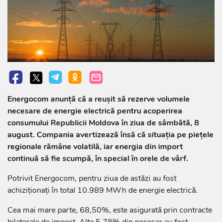
Energocom anunță că a reușit să rezerve volumele
necesare de energie electrică pentru acoperirea
consumului Republicii Moldova în ziua de sâmbătă, 8
august. Compania avertizează însă că situația pe piețele
regionale rămâne volatilă, iar energia din import
continuă să fie scumpă, în special în orele de vârf.
Potrivit Energocom, pentru ziua de astăzi au fost
achiziționați în total 10.989 MWh de energie electrică.
Cea mai mare parte, 68,50%, este asigurată prin contracte
bilaterale de import. Alte 5,78% din necesar au fost