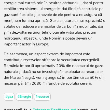
energie mai curată prin înlocuirea cărbunelui, dar și pentru
echilibrarea sistemului energetic, dat fiind că centralele pe
gaz sunt flexibile și e nevoie de ele pentru a ne asigura că
menținem lumina aprinsă. Gazele naturale mai reprezintă o
soluție de reducere a emisiilor de carbon în mobilitate, dar
și în dezvoltarea unor tehnologii ale viitorului, precum
hidrogenul albastru, unde România poate deveni un
important actor în Europa.
De asemenea, un aspect extrem de important este
contribuția rezervelor offshore la securitatea energetică.
România importă aproximativ 20% din necesarul de gaze
naturale și dacă nu se investește în exploatarea resurselor
din Marea Neagră, vom ajunge să importăm circa 50% din
necesar până în 2030, în funcție de evoluția cererii.
#gaz
#Energie
#resurse
Abonează-te la
Telegram Realitatea.md
pentru mai