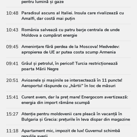
pentru lumină și gaze
10:48
Paradisul ascuns al Italiei. Insula care rivalizează cu
Amalfi, dar costă mai puțin
10:43
România salvează cu patru barje centrala de unde
Moldova a cumpărat energie
09:45
Amenințare fără perdea de la Moscova! Medvedev:
apropierea de UE ar putea costa scump Armenia
09:41
Grâul și petrolul, în pericol! Turcia restricționează
poarta Mării Negre
20:51
Avioanele și mașinile se intersectează în 11 puncte!
Aeroportul răspunde cu „hârtii” în loc de măsuri
15:41
Curent avem, dar la preț mare! Energocom avertizează:
energia din import rămâne scumpă
15:27
Atenție pentru moldovenii care pleacă în vacanță în
Bulgaria și Grecia: prețurile în leva dispar din magazine
11:18
Apartament mic, impozit de lux! Guvernul schimbă
regulile averii