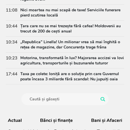
11:08
Nici moartea nu mai scapă de taxe! Serviciile funerare
pierd scutirea locală
10:44
Țara care nu se mai trezește fără cafea! Moldovenii au
trecut de 200 de cești anual
10:34
„Republica” Linella! Un milionar vrea să mai înghită o
rețea de magazine, dar Concurența trage frâna
10:23
Motorina, transformată în lux? Majorarea accizei va lovi
agricultura, transporturile și buzunarele tuturor
17:44
Taxa pe colete: Ioniță are o soluție prin care Guvernul
poate încasa 3 miliarde fără scandal: Nu jupuiți oaia
Actual
Bănci şi finanţe
Bani și Afaceri