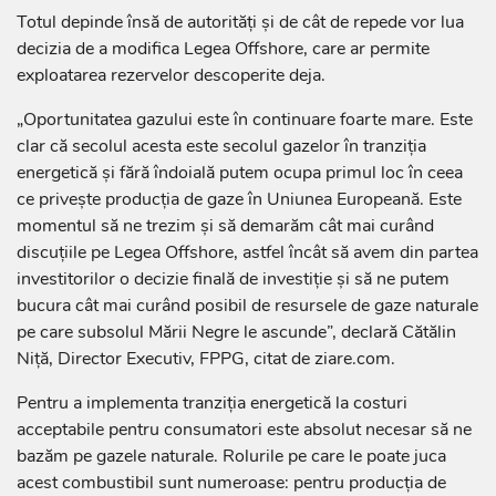
Totul depinde însă de autorități și de cât de repede vor lua
decizia de a modifica Legea Offshore, care ar permite
exploatarea rezervelor descoperite deja.
„Oportunitatea gazului este în continuare foarte mare. Este
clar că secolul acesta este secolul gazelor în tranziția
energetică și fără îndoială putem ocupa primul loc în ceea
ce privește producția de gaze în Uniunea Europeană. Este
momentul să ne trezim și să demarăm cât mai curând
discuțiile pe Legea Offshore, astfel încât să avem din partea
investitorilor o decizie finală de investiție și să ne putem
bucura cât mai curând posibil de resursele de gaze naturale
pe care subsolul Mării Negre le ascunde”, declară Cătălin
Niță, Director Executiv, FPPG, citat de ziare.com.
Pentru a implementa tranziția energetică la costuri
acceptabile pentru consumatori este absolut necesar să ne
bazăm pe gazele naturale. Rolurile pe care le poate juca
acest combustibil sunt numeroase: pentru producția de