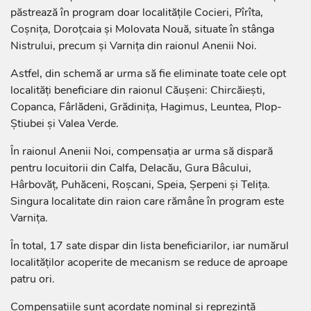
păstrează în program doar localitățile Cocieri, Pîrîta,
Coșnița, Doroțcaia și Molovata Nouă, situate în stânga
Nistrului, precum și Varnița din raionul Anenii Noi.
Astfel, din schemă ar urma să fie eliminate toate cele opt
localități beneficiare din raionul Căușeni: Chircăiești,
Copanca, Fârlădeni, Grădinița, Hagimus, Leuntea, Plop-
Știubei și Valea Verde.
În raionul Anenii Noi, compensația ar urma să dispară
pentru locuitorii din Calfa, Delacău, Gura Bâcului,
Hârbovăț, Puhăceni, Roșcani, Speia, Șerpeni și Telița.
Singura localitate din raion care rămâne în program este
Varnița.
În total, 17 sate dispar din lista beneficiarilor, iar numărul
localităților acoperite de mecanism se reduce de aproape
patru ori.
Compensațiile sunt acordate nominal și reprezintă