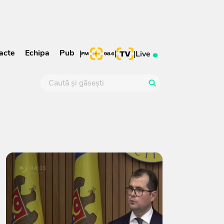
acte
Echipa
Pub
|
|
|
Live