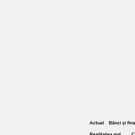
Actual
Bănci şi fin
Realitatea.md
C