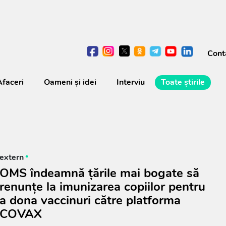
Cont
Afaceri
Oameni şi idei
Interviu
Toate știrile
extern
OMS îndeamnă țările mai bogate să
renunțe la imunizarea copiilor pentru
a dona vaccinuri către platforma
COVAX