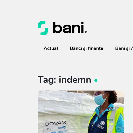
Actual
Bănci şi finanţe
Bani și 
Tag: indemn