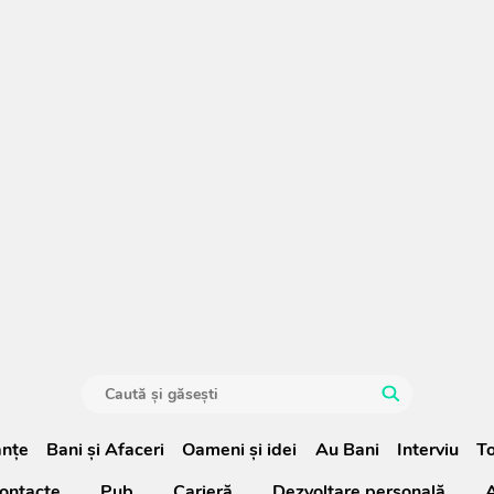
anţe
Bani și Afaceri
Oameni şi idei
Au Bani
Interviu
To
ontacte
Pub
Carieră
Dezvoltare personală
A