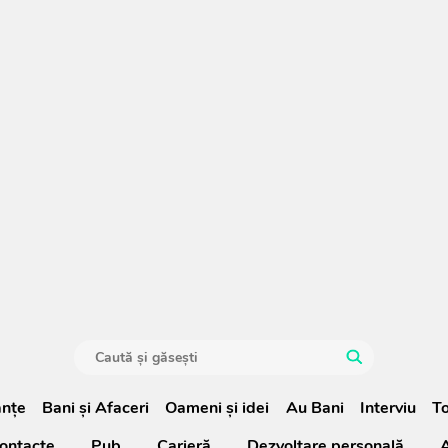
anţe
Bani și Afaceri
Oameni şi idei
Au Bani
Interviu
To
ontacte
Pub
Carieră
Dezvoltare personală
A