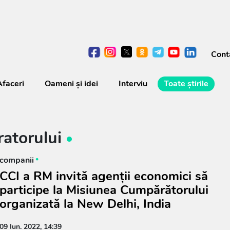
Cont
Afaceri
Oameni şi idei
Interviu
Toate știrile
atorului
companii
CCI a RM invită agenţii economici să
participe la Misiunea Cumpărătorului
organizată la New Delhi, India
09 Iun. 2022, 14:39