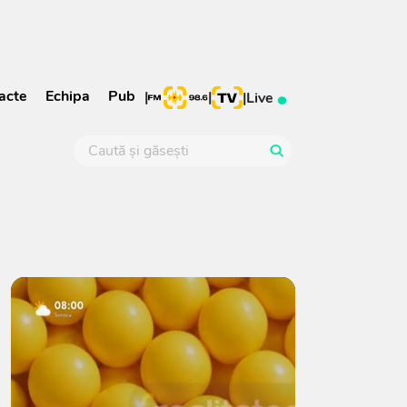
acte
Echipa
Pub
|
|
|
Live