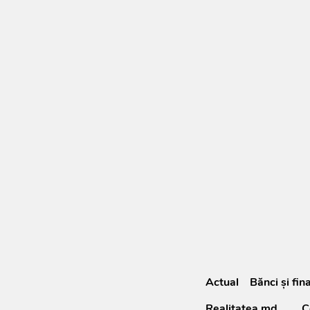
Actual
Bănci şi fin
Realitatea.md
C