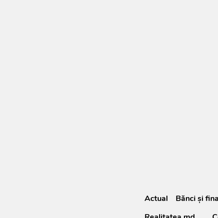
Actual
Bănci şi fin
Realitatea.md
C