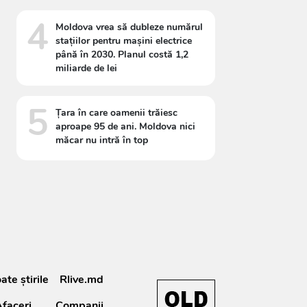
4
Moldova vrea să dubleze numărul
stațiilor pentru mașini electrice
până în 2030. Planul costă 1,2
miliarde de lei
5
Țara în care oamenii trăiesc
aproape 95 de ani. Moldova nici
măcar nu intră în top
ate știrile
Rlive.md
faceri
Companii