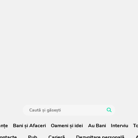
anţe
Bani și Afaceri
Oameni şi idei
Au Bani
Interviu
To
ontacte
Pub
Carieră
Dezvoltare personală
A