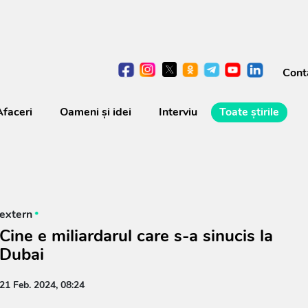
Cont
Afaceri
Oameni şi idei
Interviu
Toate știrile
extern
Cine e miliardarul care s-a sinucis la
Dubai
21 Feb. 2024, 08:24