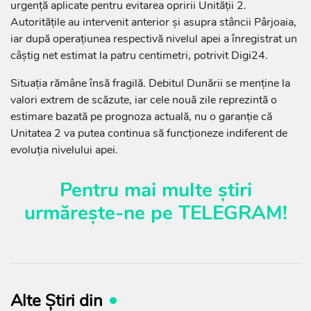
urgență aplicate pentru evitarea opririi Unității 2.
Autoritățile au intervenit anterior și asupra stâncii Pârjoaia,
iar după operațiunea respectivă nivelul apei a înregistrat un
câștig net estimat la patru centimetri, potrivit Digi24.
Situația rămâne însă fragilă. Debitul Dunării se menține la
valori extrem de scăzute, iar cele nouă zile reprezintă o
estimare bazată pe prognoza actuală, nu o garanție că
Unitatea 2 va putea continua să funcționeze indiferent de
evoluția nivelului apei.
Pentru mai multe știri
urmărește-ne pe
TELEGRAM
!
Alte Știri din