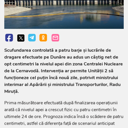
Scufundarea controlată a patru barje și lucrările de
dragare efectuate pe Dunăre au adus un câștig net de
opt centimetri la nivelul apei din zona Centralei Nucleare
de la Cernavodă. Intervenția ar permite Unității 2 să
funcționeze cel puțin încă nouă zile, potrivit ministrului
interimar al Apărării și ministrului Transporturilor, Radu
Miruță.
Prima măsurătoare efectuată după finalizarea operațiunii
arată că nivelul apei a crescut fizic cu patru centimetri în
ultimele 24 de ore. Prognoza indica însă o scădere de patru
centimetri, astfel că diferența față de scenariul anticipat