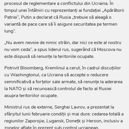
procesul de reglementare a conflictului din Ucraina. În
timpul unei întâlniri cu reprezentanți ai fundației „Apărătorii
Patriei”, Putin a declarat că Rusia „trebuie să aleagă o
variantă de pace care să îi asigure securitatea pe termen
lung”.
„Nu avem nevoie de nimic străin, dar nici ce este al nostru
nu vom ceda”, a spus liderul rus, sugerând că Moscova nu
este dispusă să renunțe la teritoriile ocupate.
Potrivit Bloomberg, Kremlinul a cerut, în cadrul discuțiilor
cu Washingtonul, ca Ucraina să accepte o reducere
semnificativă a forțelor sale armate, să renunțe la aderarea
la NATO și să recunoască controlul de facto al Rusiei
asupra teritoriilor ocupate.
Ministrul rus de externe, Serghei Lavrov, a prezentat la
sfârșitul lunii februarie condiții și mai dure: cedarea totală a
regiunilor Zaporojie, Lugansk, Donețk și Herson, inclusiv a
zonelor aflate în prezent sub control ucrainean.