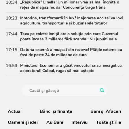
10:34
„Republica” Linella! Un milionar vrea să mai înghită o
rețea de magazine, dar Concurența trage frâna
10:23
Motorina, transformată în lux? Majorarea accizei va lovi
agricultura, transporturile și buzunarele tuturor
17:44
Taxa pe colete: Ioniță are o soluție prin care Guvernul
poate încasa 3 miliarde fără scandal: Nu jupuiți oaia
17:15
Datoria externă a mușcat din rezerve! Plățile externe au
fost de peste 24 de milioane de euro
16:53
Ministerul Economiei a găsit vinovatul crizei energetice:
aspiratorul! Colbul, rugat să mai aștepte
Actual
Bănci şi finanţe
Bani și Afaceri
Oameni şi idei
Au Bani
Interviu
Toate știrile