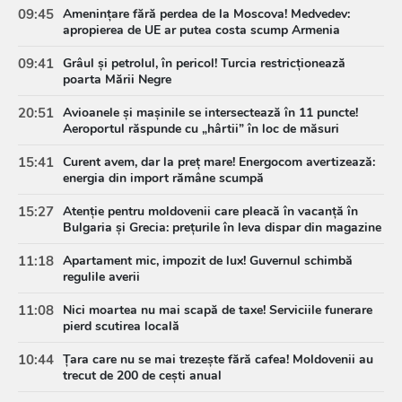
09:45
Amenințare fără perdea de la Moscova! Medvedev:
apropierea de UE ar putea costa scump Armenia
09:41
Grâul și petrolul, în pericol! Turcia restricționează
poarta Mării Negre
20:51
Avioanele și mașinile se intersectează în 11 puncte!
Aeroportul răspunde cu „hârtii” în loc de măsuri
15:41
Curent avem, dar la preț mare! Energocom avertizează:
energia din import rămâne scumpă
15:27
Atenție pentru moldovenii care pleacă în vacanță în
Bulgaria și Grecia: prețurile în leva dispar din magazine
11:18
Apartament mic, impozit de lux! Guvernul schimbă
regulile averii
11:08
Nici moartea nu mai scapă de taxe! Serviciile funerare
pierd scutirea locală
10:44
Țara care nu se mai trezește fără cafea! Moldovenii au
trecut de 200 de cești anual