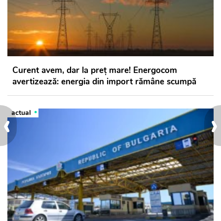
Curent avem, dar la preț mare! Energocom
avertizează: energia din import rămâne scumpă
‹
›
actual