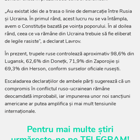
„Au existat idei de a trasa o linie de demarcație între Rusia
și Ucraina. În primul rând, acest lucru nu se va întâmpla,
avem o Constituție bazată pe voința poporului. În al doilea
rând, ceea ce va rămâne din Ucraina trebuie să fie eliberat
de legile rasiste”, a declarat Lavrov.
În prezent, trupele ruse controlează aproximativ 98,6% din
Lugansk, 62,6% din Donețk, 71,9% din Zaporojie și
69,3% din Herson, conform surselor oficiale rusești.
Escaladarea declarațiilor de ambele părți sugerează că un
compromis în conflictul ruso-ucrainean rămâne
deocamdată improbabil, iar impunerea unor noi sancțiuni
americane ar putea amplifica și mai mult tensiunile
internaționale.
Pentru mai multe știri
urmărește-ne pe
TELEGRAM
!