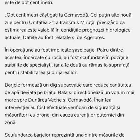
este de opt centimetri.
„Opt centimetri câștigați la Cernavodă. Cel puțin alte nouă
zile pentru Unitatea 2”, a transmis Miruță, precizând că
estimarea este valabilă în condițiile prognozei hidrologice
actuale. Datele au fost relatate și de Agerpres.
În operațiune au fost implicate șase barje. Patru dintre
acestea, încărcate cu rocă, au fost scufundate în pozițiile
stabilite de specialiști, iar alte două au rămas la suprafață
pentru stabilizarea și dirijarea lor.
Barjele formează un dig subacvatic care reduce cantitatea
de apă deviată pe brațul Bala și direcționează un volum mai
mare spre Dunărea Veche și Cernavodă. Înaintea
intervenției au fost efectuate verificări de siguranță și
măsurători cu drone, din cauza curenților puternici din
zonă.
Scufundarea barjelor reprezintă una dintre măsurile de