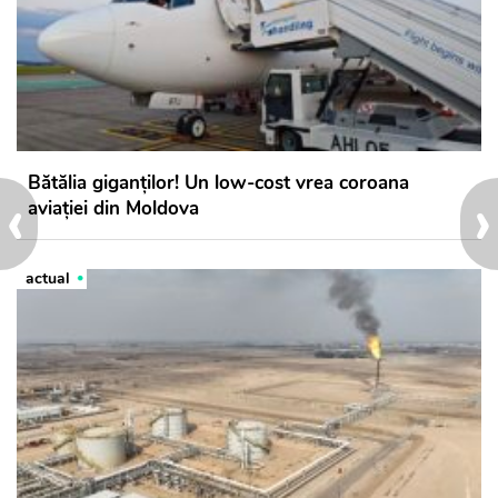
Bătălia giganților! Un low-cost vrea coroana
‹
›
aviației din Moldova
actual