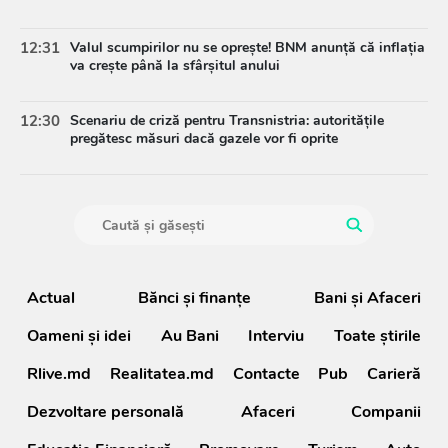
12:31
Valul scumpirilor nu se oprește! BNM anunță că inflația
va crește până la sfârșitul anului
12:30
Scenariu de criză pentru Transnistria: autoritățile
pregătesc măsuri dacă gazele vor fi oprite
Actual
Bănci şi finanţe
Bani și Afaceri
Oameni şi idei
Au Bani
Interviu
Toate știrile
Rlive.md
Realitatea.md
Contacte
Pub
Carieră
Dezvoltare personală
Afaceri
Companii