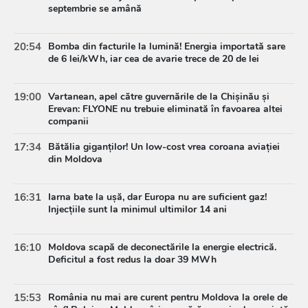
septembrie se amână
20:54
Bomba din facturile la lumină! Energia importată sare
de 6 lei/kWh, iar cea de avarie trece de 20 de lei
19:00
Vartanean, apel către guvernările de la Chișinău și
Erevan: FLYONE nu trebuie eliminată în favoarea altei
companii
17:34
Bătălia giganților! Un low-cost vrea coroana aviației
din Moldova
16:31
Iarna bate la ușă, dar Europa nu are suficient gaz!
Injecțiile sunt la minimul ultimilor 14 ani
16:10
Moldova scapă de deconectările la energie electrică.
Deficitul a fost redus la doar 39 MWh
15:53
România nu mai are curent pentru Moldova la orele de