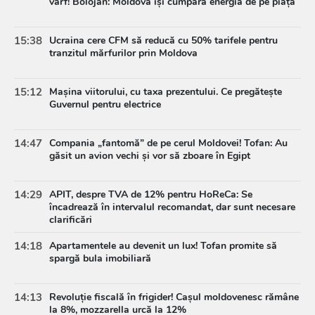
vârf! Bolojan: Moldova își cumpără energia de pe piață
15:38
Ucraina cere CFM să reducă cu 50% tarifele pentru
tranzitul mărfurilor prin Moldova
15:12
Mașina viitorului, cu taxa prezentului. Ce pregătește
Guvernul pentru electrice
14:47
Compania „fantomă” de pe cerul Moldovei! Tofan: Au
găsit un avion vechi și vor să zboare în Egipt
14:29
APIT, despre TVA de 12% pentru HoReCa: Se
încadrează în intervalul recomandat, dar sunt necesare
clarificări
14:18
Apartamentele au devenit un lux! Tofan promite să
spargă bula imobiliară
14:13
Revoluție fiscală în frigider! Cașul moldovenesc rămâne
la 8%, mozzarella urcă la 12%