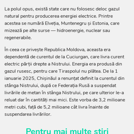
La polul opus, există state care nu folosesc deloc gazul
natural pentru producerea energiei electrice. Printre
acestea se numără Elveția, Muntenegru și Estonia, care
mizează pe alte surse — hidroenergie, nuclear sau
regenerabile.
În ceea ce privește Republica Moldova, aceasta era
dependentă de curentul de la Cuciurgan, care livra curent
electric părții drepte a Nistrului. Energia era produsă din
gazul rusesc, pentru care Tiraspolul nu plătea. De la 1
ianuarie 2025, Chișinăul a renunțat definit la curentul din
stânga Nistrului, după ce Federația Rusă a suspendat
livrările de metan în stânga Nistrului, pe care ulterior le-a
reluat dar în cantități mai mici. Este vorba de 3,2 milioane
metri cubi, față de 5,2 milioane cât livra înainte de
suspendarea livrărilor.
Pentru mai multe știri