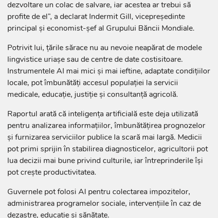
dezvoltare un colac de salvare, iar acestea ar trebui să
profite de el”, a declarat Indermit Gill, vicepreședinte
principal și economist-șef al Grupului Băncii Mondiale.
Potrivit lui, țările sărace nu au nevoie neapărat de modele
lingvistice uriașe sau de centre de date costisitoare.
Instrumentele AI mai mici și mai ieftine, adaptate condițiilor
locale, pot îmbunătăți accesul populației la servicii
medicale, educație, justiție și consultanță agricolă.
Raportul arată că inteligența artificială este deja utilizată
pentru analizarea informațiilor, îmbunătățirea prognozelor
și furnizarea serviciilor publice la scară mai largă. Medicii
pot primi sprijin în stabilirea diagnosticelor, agricultorii pot
lua decizii mai bune privind culturile, iar întreprinderile își
pot crește productivitatea.
Guvernele pot folosi AI pentru colectarea impozitelor,
administrarea programelor sociale, intervențiile în caz de
dezastre, educație și sănătate.