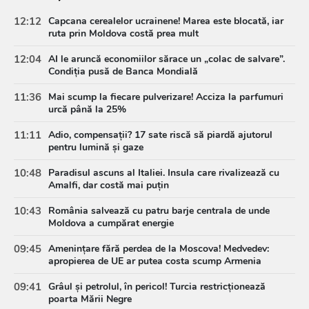
12:12
Capcana cerealelor ucrainene! Marea este blocată, iar
ruta prin Moldova costă prea mult
12:04
AI le aruncă economiilor sărace un „colac de salvare”.
Condiția pusă de Banca Mondială
11:36
Mai scump la fiecare pulverizare! Acciza la parfumuri
urcă până la 25%
11:11
Adio, compensații? 17 sate riscă să piardă ajutorul
pentru lumină și gaze
10:48
Paradisul ascuns al Italiei. Insula care rivalizează cu
Amalfi, dar costă mai puțin
10:43
România salvează cu patru barje centrala de unde
Moldova a cumpărat energie
09:45
Amenințare fără perdea de la Moscova! Medvedev:
apropierea de UE ar putea costa scump Armenia
09:41
Grâul și petrolul, în pericol! Turcia restricționează
poarta Mării Negre