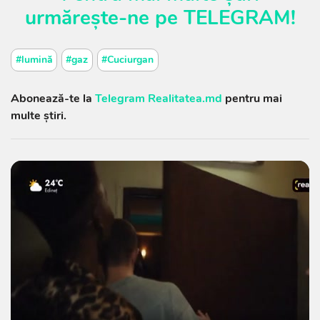
urmărește-ne pe
TELEGRAM
!
#lumină
#gaz
#Cuciurgan
Abonează-te la
Telegram Realitatea.md
pentru mai
multe știri.