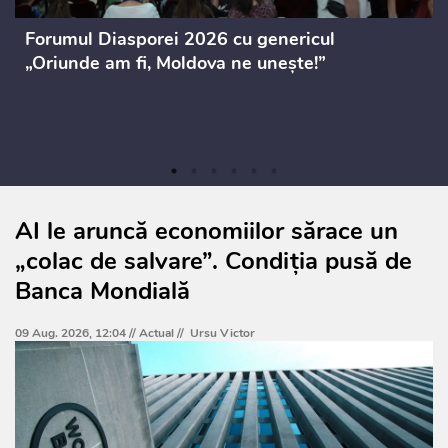
Forumul Diasporei 2026 cu genericul
„Oriunde am fi, Moldova ne unește!”
AI le aruncă economiilor sărace un
„colac de salvare”. Condiția pusă de
Banca Mondială
09 Aug. 2026, 12:04 //
Actual
//
Ursu Victor