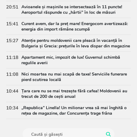
20:51
Avioanele și mașinile se intersectează în 11 puncte!
Aeroportul răspunde cu „hârtii” în loc de măsuri
15:41
Curent avem, dar la preț mare! Energocom avertizează:
energia din import rămâne scumpă
15:27
Atenție pentru moldovenii care pleacă în vacanță în
Bulgaria și Grecia: prețurile în leva dispar din magazine
11:18
Apartament mic, impozit de lux! Guvernul schimbă
regulile averii
11:08
Nici moartea nu mai scapă de taxe! Serviciile funerare
pierd scutirea locală
10:44
Țara care nu se mai trezește fără cafea! Moldovenii au
trecut de 200 de cești anual
10:34
„Republica” Linella! Un milionar vrea să mai înghită o
rețea de magazine, dar Concurența trage frâna