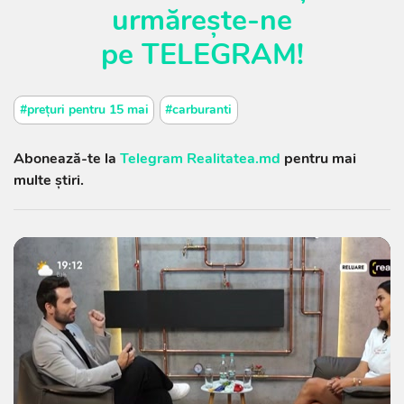
urmărește-ne
pe
TELEGRAM
!
#prețuri pentru 15 mai
#carburanti
Abonează-te la
Telegram Realitatea.md
pentru mai
multe știri.