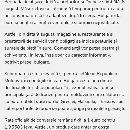
Perioada de afișare dublă a prețurilor se încheie sâmbătă, 8
august. Măsura fusese introdusă temporar pentru a-i ajuta
pe consumatori să se adapteze după trecerea Bulgariei la
euro și pentru a limita eventualele scumpiri nejustificate.
Astfel, din data 9 august, magazinele, restaurantele și
prestatorii de servicii vor fi obligați să indice prețurile și
sumele de plată în euro. Comercianții vor putea păstra și
echivalentul în leva, însă doar cu caracter informativ,
potrivit presei bulgare.
Schimbarea este relevantă și pentru cetățenii Republicii
Moldova, în condițiile în care Bulgaria este una dintre
destinațiile turistice populare în sezonul estival, dar și
principala țară de tranzit pentru moldovenii care călătoresc
cu automobilul spre nordul Greciei, Halkidiki, Thassos sau
către porturile de unde se poate ajunge pe insulele grecești.
Rata oficială de conversie rămâne fixă la 1 euro pentru
1,95583 leva. Astfel, un produs care anterior costa