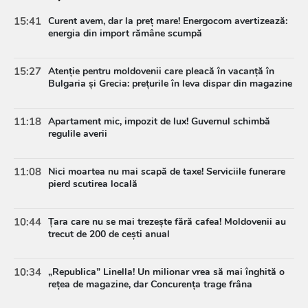
15:41
Curent avem, dar la preț mare! Energocom avertizează:
energia din import rămâne scumpă
15:27
Atenție pentru moldovenii care pleacă în vacanță în
Bulgaria și Grecia: prețurile în leva dispar din magazine
11:18
Apartament mic, impozit de lux! Guvernul schimbă
regulile averii
11:08
Nici moartea nu mai scapă de taxe! Serviciile funerare
pierd scutirea locală
10:44
Țara care nu se mai trezește fără cafea! Moldovenii au
trecut de 200 de cești anual
10:34
„Republica” Linella! Un milionar vrea să mai înghită o
rețea de magazine, dar Concurența trage frâna