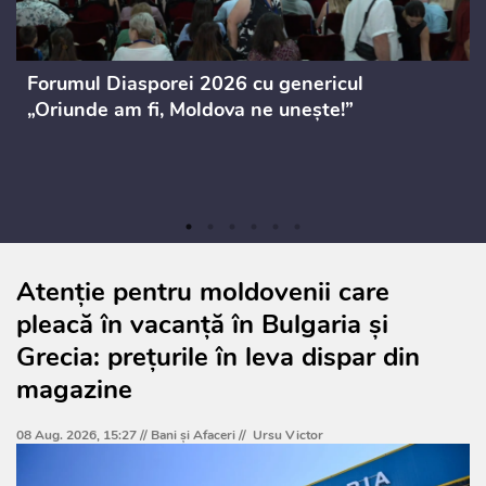
Forumul Diasporei 2026 cu genericul
„Oriunde am fi, Moldova ne unește!”
Atenție pentru moldovenii care
pleacă în vacanță în Bulgaria și
Grecia: prețurile în leva dispar din
magazine
08 Aug. 2026, 15:27 //
Bani și Afaceri
//
Ursu Victor