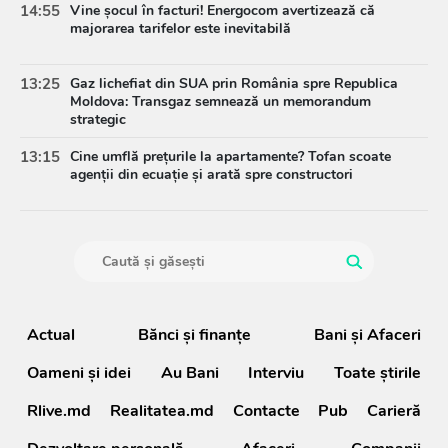
14:55
Vine șocul în facturi! Energocom avertizează că
majorarea tarifelor este inevitabilă
13:25
Gaz lichefiat din SUA prin România spre Republica
Moldova: Transgaz semnează un memorandum
strategic
13:15
Cine umflă prețurile la apartamente? Tofan scoate
agenții din ecuație și arată spre constructori
Actual
Bănci şi finanţe
Bani și Afaceri
Oameni şi idei
Au Bani
Interviu
Toate știrile
Rlive.md
Realitatea.md
Contacte
Pub
Carieră