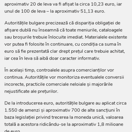
aproximativ 20 de leva va fi afișat la circa 10,23 euro, iar
unul de 100 de leva – la aproximativ 51,13 euro.
Autoritățile bulgare precizează că dispariția obligației de
afișare dublă nu înseamnă că toate meniurile, cataloagele
sau broșurile trebuie înlocuite imediat. Materialele existente
vor putea fi folosite în continuare, cu condiția ca suma în
euro să fie prezentată clar drept prețul care trebuie achitat,
iar cea în leva să aibă doar caracter informativ.
În același timp, controalele asupra comercianților vor
continua. Autoritățile vor monitoriza eventualele conversii
incorecte, practicile comerciale neloiale și majorările
nejustificate ale prețurilor.
De la introducerea euro, autoritățile bulgare au aplicat circa
1.550 de amenzi și aproximativ 700 de alte sancțiuni în
baza legislației privind trecerea la moneda unică, valoarea
totală a acestora ridicându-se la aproximativ 1,8 milioane
de euro.