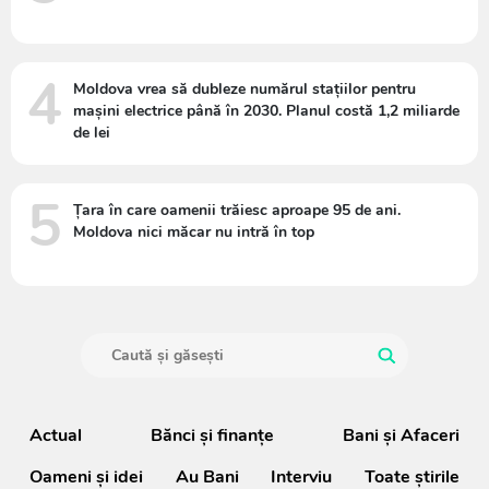
4
Moldova vrea să dubleze numărul stațiilor pentru
mașini electrice până în 2030. Planul costă 1,2 miliarde
de lei
5
Țara în care oamenii trăiesc aproape 95 de ani.
Moldova nici măcar nu intră în top
Actual
Bănci şi finanţe
Bani și Afaceri
Oameni şi idei
Au Bani
Interviu
Toate știrile