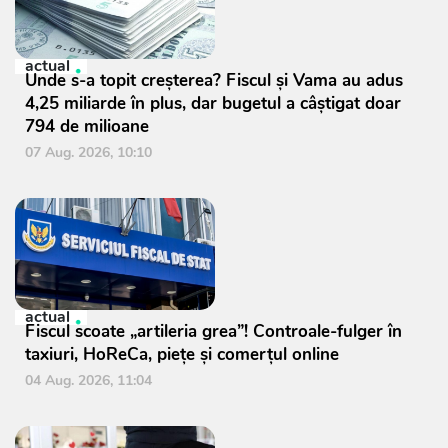
actual
Unde s-a topit creșterea? Fiscul și Vama au adus
4,25 miliarde în plus, dar bugetul a câștigat doar
794 de milioane
07 Aug. 2026, 10:10
actual
Fiscul scoate „artileria grea”! Controale-fulger în
taxiuri, HoReCa, piețe și comerțul online
04 Aug. 2026, 11:04