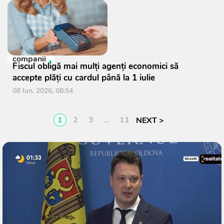
companii
Fiscul obligă mai mulți agenți economici să
accepte plăți cu cardul până la 1 iulie
08 Iun. 2026, 08:54
1
2
3
…
11