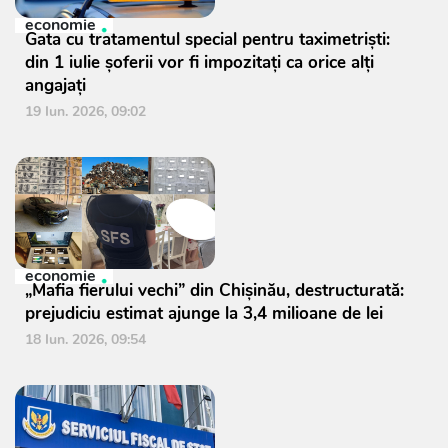
economie
Gata cu tratamentul special pentru taximetriști:
din 1 iulie șoferii vor fi impozitați ca orice alți
angajați
19 Iun. 2026, 09:02
economie
„Mafia fierului vechi” din Chișinău, destructurată:
prejudiciu estimat ajunge la 3,4 milioane de lei
18 Iun. 2026, 09:54