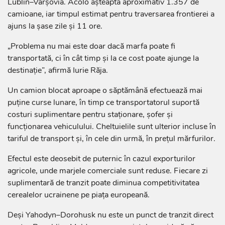
Lublin–Varșovia. Acolo așteaptă aproximativ 1.357 de
camioane, iar timpul estimat pentru traversarea frontierei a
ajuns la șase zile și 11 ore.
„Problema nu mai este doar dacă marfa poate fi
transportată, ci în cât timp și la ce cost poate ajunge la
destinație”, afirmă Iurie Răja.
Un camion blocat aproape o săptămână efectuează mai
puține curse lunare, în timp ce transportatorul suportă
costuri suplimentare pentru staționare, șofer și
funcționarea vehiculului. Cheltuielile sunt ulterior incluse în
tariful de transport și, în cele din urmă, în prețul mărfurilor.
Efectul este deosebit de puternic în cazul exporturilor
agricole, unde marjele comerciale sunt reduse. Fiecare zi
suplimentară de tranzit poate diminua competitivitatea
cerealelor ucrainene pe piața europeană.
Deși Yahodyn–Dorohusk nu este un punct de tranzit direct