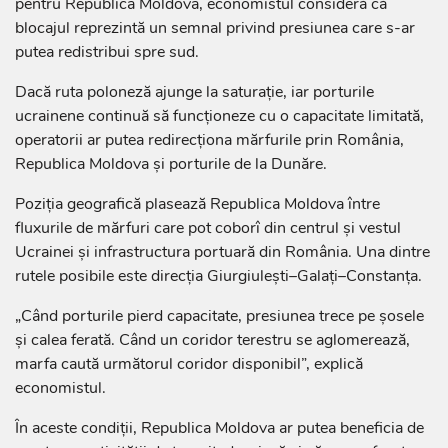
pentru Republica Moldova, economistul consideră că
blocajul reprezintă un semnal privind presiunea care s-ar
putea redistribui spre sud.
Dacă ruta poloneză ajunge la saturație, iar porturile
ucrainene continuă să funcționeze cu o capacitate limitată,
operatorii ar putea redirecționa mărfurile prin România,
Republica Moldova și porturile de la Dunăre.
Poziția geografică plasează Republica Moldova între
fluxurile de mărfuri care pot coborî din centrul și vestul
Ucrainei și infrastructura portuară din România. Una dintre
rutele posibile este direcția Giurgiulești–Galați–Constanța.
„Când porturile pierd capacitate, presiunea trece pe șosele
și calea ferată. Când un coridor terestru se aglomerează,
marfa caută următorul coridor disponibil”, explică
economistul.
În aceste condiții, Republica Moldova ar putea beneficia de