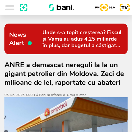
Unde s-a topit creșterea? Fiscul
News
și Vama au adus 4,25 miliarde
Alert
în plus, dar bugetul a câștigat
doar 794 de milioane
ANRE a demascat nereguli la la un
gigant petrolier din Moldova. Zeci de
milioane de lei, raportate cu abateri
06 Iun. 2026, 09:21 //
Bani și Afaceri
//
Ursu Victor