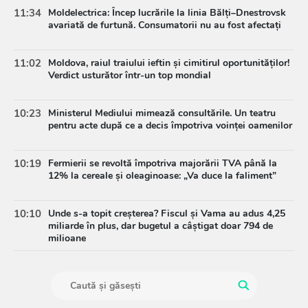
11:34
Moldelectrica: Încep lucrările la linia Bălți–Dnestrovsk
avariată de furtună. Consumatorii nu au fost afectați
11:02
Moldova, raiul traiului ieftin și cimitirul oportunităților!
Verdict usturător într-un top mondial
10:23
Ministerul Mediului mimează consultările. Un teatru
pentru acte după ce a decis împotriva voinței oamenilor
10:19
Fermierii se revoltă împotriva majorării TVA până la
12% la cereale și oleaginoase: „Va duce la faliment”
10:10
Unde s-a topit creșterea? Fiscul și Vama au adus 4,25
miliarde în plus, dar bugetul a câștigat doar 794 de
milioane