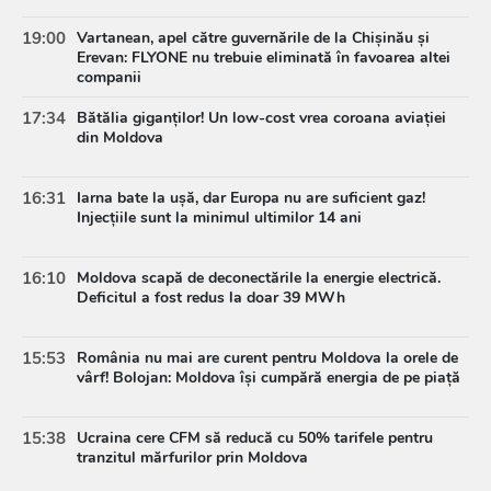
19:00
Vartanean, apel către guvernările de la Chișinău și
Erevan: FLYONE nu trebuie eliminată în favoarea altei
companii
17:34
Bătălia giganților! Un low-cost vrea coroana aviației
din Moldova
16:31
Iarna bate la ușă, dar Europa nu are suficient gaz!
Injecțiile sunt la minimul ultimilor 14 ani
16:10
Moldova scapă de deconectările la energie electrică.
Deficitul a fost redus la doar 39 MWh
15:53
România nu mai are curent pentru Moldova la orele de
vârf! Bolojan: Moldova își cumpără energia de pe piață
15:38
Ucraina cere CFM să reducă cu 50% tarifele pentru
tranzitul mărfurilor prin Moldova