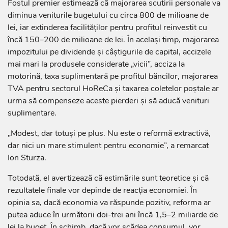
Fostul premier estimează că majorarea scutirii personale va
diminua veniturile bugetului cu circa 800 de milioane de
lei, iar extinderea facilităților pentru profitul reinvestit cu
încă 150–200 de milioane de lei. În același timp, majorarea
impozitului pe dividende și câștigurile de capital, accizele
mai mari la produsele considerate „vicii”, acciza la
motorină, taxa suplimentară pe profitul băncilor, majorarea
TVA pentru sectorul HoReCa și taxarea coletelor poștale ar
urma să compenseze aceste pierderi și să aducă venituri
suplimentare.
„Modest, dar totuși pe plus. Nu este o reformă extractivă,
dar nici un mare stimulent pentru economie”, a remarcat
Ion Sturza.
Totodată, el avertizează că estimările sunt teoretice și că
rezultatele finale vor depinde de reacția economiei. În
opinia sa, dacă economia va răspunde pozitiv, reforma ar
putea aduce în următorii doi-trei ani încă 1,5–2 miliarde de
lei la buget. În schimb, dacă vor scădea consumul, vor