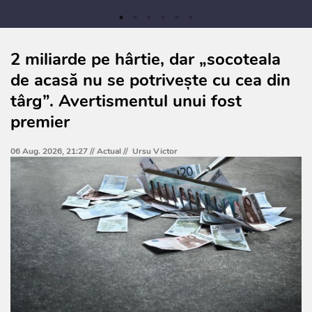
2 miliarde pe hârtie, dar „socoteala
de acasă nu se potrivește cu cea din
târg”. Avertismentul unui fost
premier
06 Aug. 2026, 21:27 //
Actual
//
Ursu Victor