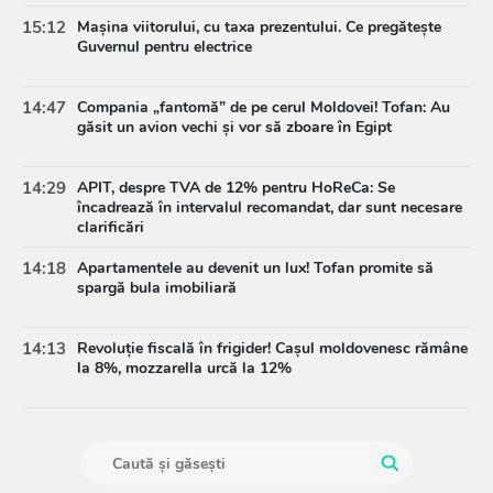
15:12
Mașina viitorului, cu taxa prezentului. Ce pregătește
Guvernul pentru electrice
14:47
Compania „fantomă” de pe cerul Moldovei! Tofan: Au
găsit un avion vechi și vor să zboare în Egipt
14:29
APIT, despre TVA de 12% pentru HoReCa: Se
încadrează în intervalul recomandat, dar sunt necesare
clarificări
14:18
Apartamentele au devenit un lux! Tofan promite să
spargă bula imobiliară
14:13
Revoluție fiscală în frigider! Cașul moldovenesc rămâne
la 8%, mozzarella urcă la 12%