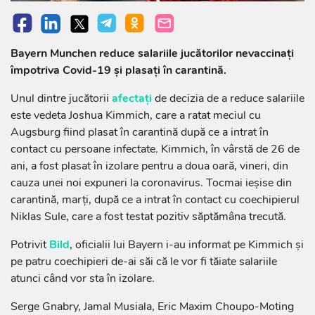
Bayern Munchen reduce salariile jucătorilor nevaccinaţi
împotriva Covid-19 şi plasaţi în carantină.
Unul dintre jucătorii
afectați
de decizia de a reduce salariile
este vedeta Joshua Kimmich, care a ratat meciul cu
Augsburg fiind plasat în carantină după ce a intrat în
contact cu persoane infectate. Kimmich, în vârstă de 26 de
ani, a fost plasat în izolare pentru a doua oară, vineri, din
cauza unei noi expuneri la coronavirus. Tocmai ieşise din
carantină, marţi, după ce a intrat în contact cu coechipierul
Niklas Sule, care a fost testat pozitiv săptămâna trecută.
Potrivit
Bild
, oficialii lui Bayern i-au informat pe Kimmich şi
pe patru coechipieri de-ai săi că le vor fi tăiate salariile
atunci când vor sta în izolare.
Serge Gnabry, Jamal Musiala, Eric Maxim Choupo-Moting