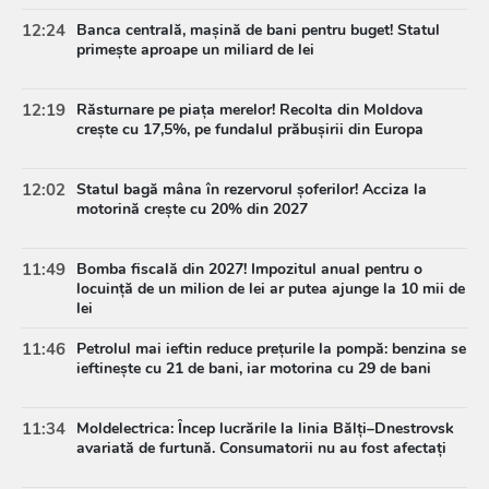
12:24
Banca centrală, mașină de bani pentru buget! Statul
primește aproape un miliard de lei
12:19
Răsturnare pe piața merelor! Recolta din Moldova
crește cu 17,5%, pe fundalul prăbușirii din Europa
12:02
Statul bagă mâna în rezervorul șoferilor! Acciza la
motorină crește cu 20% din 2027
11:49
Bomba fiscală din 2027! Impozitul anual pentru o
locuință de un milion de lei ar putea ajunge la 10 mii de
lei
11:46
Petrolul mai ieftin reduce prețurile la pompă: benzina se
ieftinește cu 21 de bani, iar motorina cu 29 de bani
11:34
Moldelectrica: Încep lucrările la linia Bălți–Dnestrovsk
avariată de furtună. Consumatorii nu au fost afectați