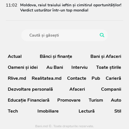
11:02
Moldova, raiul traiului ieftin și cimitirul oportunităților!
Verdict usturător într-un top mondial
Actual
Bănci şi finanţe
Bani și Afaceri
Oameni şi idei
Au Bani
Interviu
Toate știrile
Rlive.md
Realitatea.md
Contacte
Pub
Carieră
Dezvoltare personală
Afaceri
Companii
Educație Financiară
Promovare
Turism
Auto
Tech
Imobiliare
Lectură
Stil
Bani.md ©. Toate drepturile rezervate.