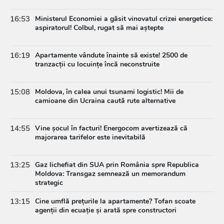
16:53
Ministerul Economiei a găsit vinovatul crizei energetice:
aspiratorul! Colbul, rugat să mai aștepte
16:19
Apartamente vândute înainte să existe! 2500 de
tranzacții cu locuințe încă neconstruite
15:08
Moldova, în calea unui tsunami logistic! Mii de
camioane din Ucraina caută rute alternative
14:55
Vine șocul în facturi! Energocom avertizează că
majorarea tarifelor este inevitabilă
13:25
Gaz lichefiat din SUA prin România spre Republica
Moldova: Transgaz semnează un memorandum
strategic
13:15
Cine umflă prețurile la apartamente? Tofan scoate
agenții din ecuație și arată spre constructori