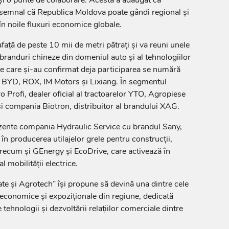
semnal că Republica Moldova poate gândi regional și
în noile fluxuri economice globale.
ață de peste 10 mii de metri pătrați și va reuni unele
branduri chineze din domeniul auto și al tehnologiilor
le care și-au confirmat deja participarea se numără
, BYD, ROX, IM Motors și Lixiang. În segmentul
 Profi, dealer oficial al tractoarelor YTO, Agropiese
i compania Biotron, distribuitor al brandului XAG.
ezente compania Hydraulic Service cu brandul Sany,
 în producerea utilajelor grele pentru construcții,
recum și GEnergy și EcoDrive, care activează în
l mobilității electrice.
te și Agrotech” își propune să devină una dintre cele
economice și expoziționale din regiune, dedicată
e tehnologii și dezvoltării relațiilor comerciale dintre