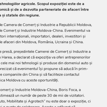
 tehnologiilor agricole. Scopul expoziției este de a
mică și de a dezvolta parteneriate de afaceri între
și statele din regiune.
de Camera de Comerț și Industrie a Republicii Moldova,
de Comerț și Industrie Moldova-China. Evenimentul va
ri internaționali, importatori, dealeri, investitori și
de afaceri din Moldova, România, Ucraina și China.
de presă, președintele Camerei de Comerț și Industrie a
 Harea, a declarat că expoziția va oferi antreprenorilor
 cele mai noi tehnologii și produse din domeniul auto și
recizat că evenimentul își propune să aducă în prim-
e companiile din China și să faciliteze contactul
ica Moldova cu aceste oportunități.
omerț și Industrie Moldova-China, Boris Foca, a
estimează un număr de peste 30 de mii de vizitatori.
uto, Mobilitate și Agrotech” nu este doar o expoziție, ci
și o punte de colaborare. Acesta a adăugat că