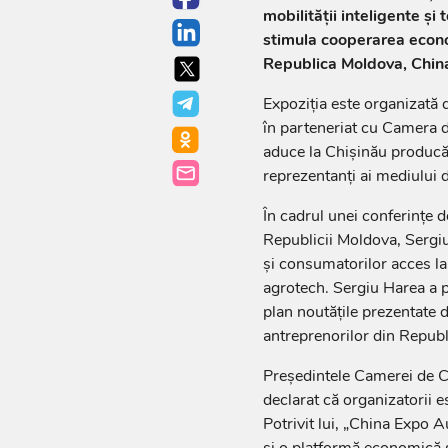
mobilității inteligente și
stimula cooperarea econo
Republica Moldova, China 
Expoziția este organizată 
în parteneriat cu Camera 
aduce la Chișinău producăto
reprezentanți ai mediului 
În cadrul unei conferințe 
Republicii Moldova, Sergiu
și consumatorilor acces la
agrotech. Sergiu Harea a p
plan noutățile prezentate d
antreprenorilor din Republ
Președintele Camerei de C
declarat că organizatorii 
Potrivit lui, „China Expo A
și o platformă economică 