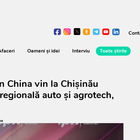
Cont
Afaceri
Oameni şi idei
Interviu
Toate știrile
n China vin la Chișinău
regională auto și agrotech,
na