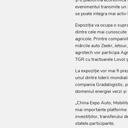
evenimentul transmite un 
se poate integra mai activ 
Expoziția va ocupa o supraf
dintre cele mai cunoscute 
agricole. Printre companii
mărcile auto Zeekr, Jetour
agrotech vor participa Agro
TGR cu tractoarele Lovol ș
La expoziție vor mai fi pr
unul dintre liderii mondiali
compania Gradalogistic, p
domeniul energiei verzi și a
„China Expo Auto, Mobilita
mai importante platforme 
investițiilor, transferului d
statele participante.