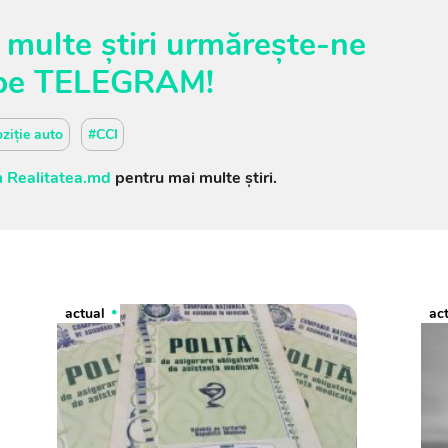
 multe știri urmărește-ne
pe
TELEGRAM
!
ziție auto
#CCI
 Realitatea.md
pentru mai multe știri.
actual
ac