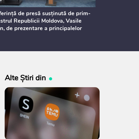
erință de presă susținută de prim-
Ședința Consi
strul Republicii Moldova, Vasile
Procurorilor
n, de prezentare a principalelor
ederi ale politicii fiscale pentru
 2027, care urmează să fie supusă
ultărilor publice
Alte Știri din