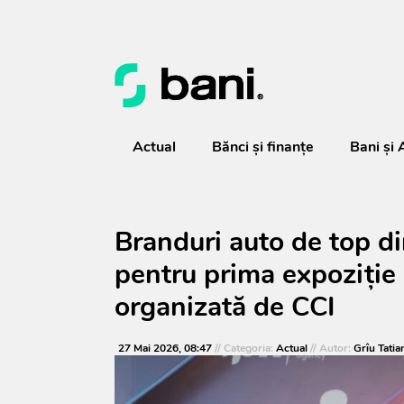
Actual
Bănci şi finanţe
Bani și 
Branduri auto de top di
pentru prima expoziție 
organizată de CCI
27 Mai 2026, 08:47
// Categoria:
Actual
// Autor:
Grîu Tatia