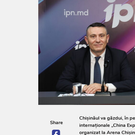
Chișinăul va găzdui, în p
Share
internaționale „China Exp
organizat la Arena Chișin