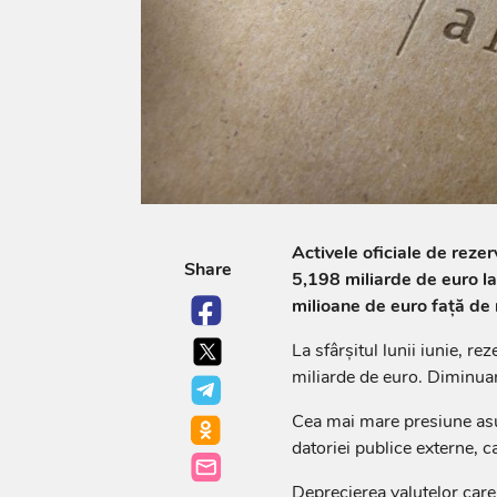
Activele oficiale de reze
Share
5,198 miliarde de euro la 
milioane de euro față de n
La sfârșitul lunii iunie, r
miliarde de euro. Diminua
Cea mai mare presiune asupr
datoriei publice externe, c
Deprecierea valutelor care