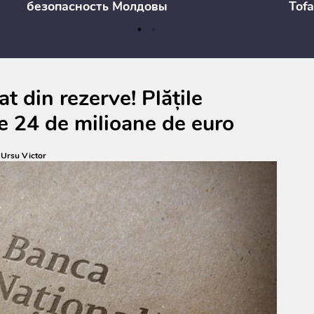
безопасность Молдовы
Tofa
prev
anul
cons
t din rezerve! Plățile
e 24 de milioane de euro
:
Ursu Victor