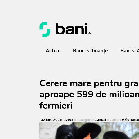
Actual
Bănci şi finanţe
Bani și 
Cerere mare pentru grant
aproape 599 de milioane
fermieri
02 Iun. 2026, 17:51
// Categoria:
Actual
// Autor:
Grîu Tatia