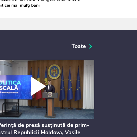
it cei mai mulți bani
Toate
erință de presă susținută de prim-
Ședința Consi
strul Republicii Moldova, Vasile
Procurorilor