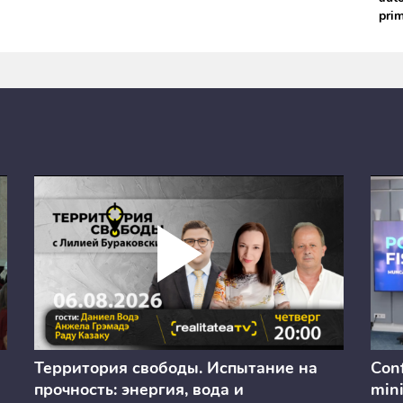
prim
Территория свободы. Испытание на
Conf
прочность: энергия, вода и
mini