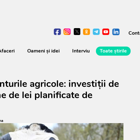
Cont
Afaceri
Oameni şi idei
Interviu
Toate știrile
urile agricole: investiții de
 de lei planificate de
na