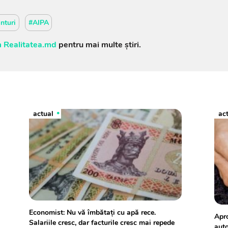
nturi
#AIPA
 Realitatea.md
pentru mai multe știri.
actual
ac
Economist: Nu vă îmbătați cu apă rece.
Apro
Salariile cresc, dar facturile cresc mai repede
auto