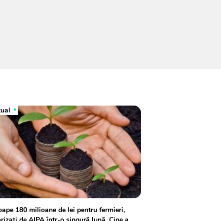
tual
ape 180 milioane de lei pentru fermieri,
rizați de AIPA într-o singură lună. Cine a