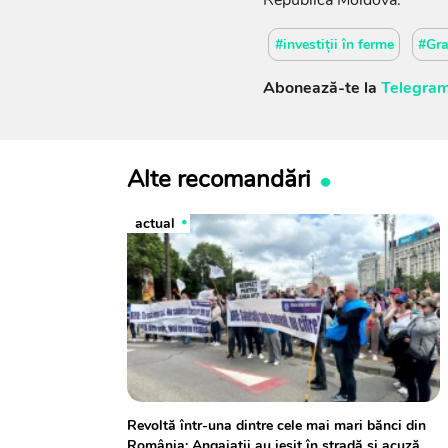
#investiții în ferme
#Gra
Abonează-te la
Telegram
Alte recomandări
actual
Revoltă într-una dintre cele mai mari bănci din
România: Angajații au ieșit în stradă și acuză