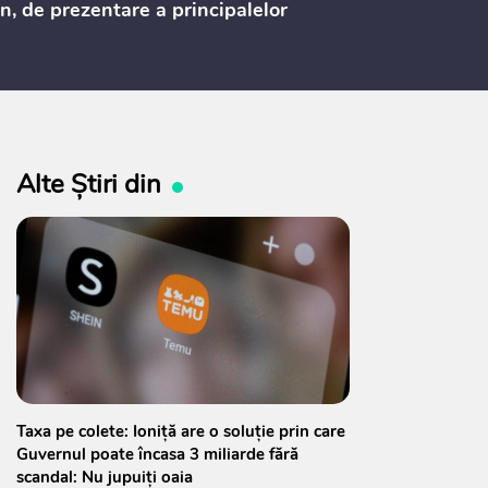
n, de prezentare a principalelor
ederi ale politicii fiscale pentru
 2027, care urmează să fie supusă
ultărilor publice
Alte Știri din
Taxa pe colete: Ioniță are o soluție prin care
Guvernul poate încasa 3 miliarde fără
scandal: Nu jupuiți oaia