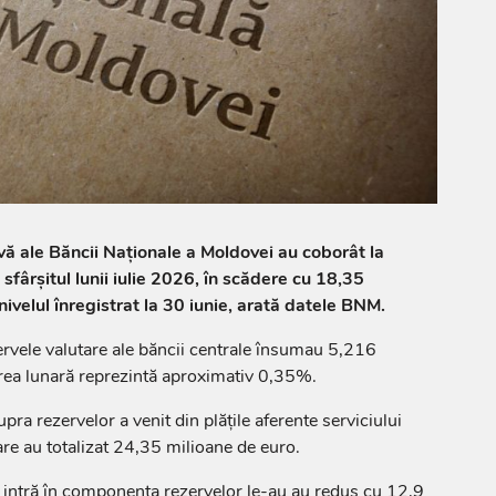
rvă ale Băncii Naționale a Moldovei au coborât la
sfârșitul lunii iulie 2026, în scădere cu 18,35
ivelul înregistrat la 30 iunie, arată datele BNM.
ezervele valutare ale băncii centrale însumau 5,216
rea lunară reprezintă aproximativ 0,35%.
a rezervelor a venit din plățile aferente serviciului
are au totalizat 24,35 milioane de euro.
 intră în componența rezervelor le-au au redus cu 12,9