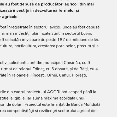
ile au fost depuse de producători agricoli din mai
vizează investiții în dezvoltarea fermelor și
 agricole.
ost înregistrate în sectorul avicol, unde au fost depuse
ai mari investiții planificate sunt în sectorul bovin,
9 solicitări în valoare de peste 187 de milioane de lei.
cultura, horticultura, creșterea porcinelor, precum și a
activi solicitanți sunt din municipiul Chișinău, cu 9
urmat de raionul Edineț, cu 6 dosare, și de Bălți, cu 4.
rate în raioanele Hîncești, Orhei, Cahul, Florești,
ile din cadrul proiectului AGGRI pot acoperi până la
stiției eligibile, iar suma maximă acordată unui
ion de dolari. Proiectul este finanțat de Banca Mondială
rea competitivității și rezilienței sectorului agricol din