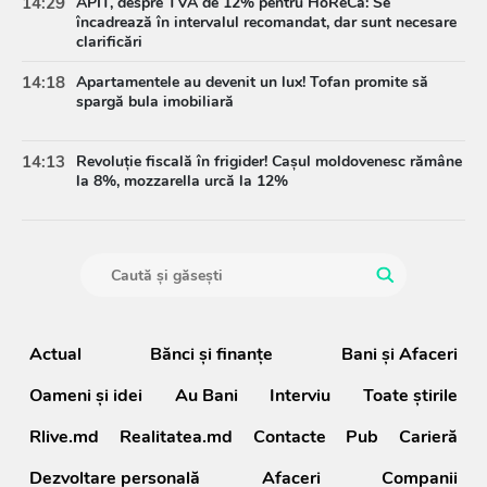
14:29
APIT, despre TVA de 12% pentru HoReCa: Se
încadrează în intervalul recomandat, dar sunt necesare
clarificări
14:18
Apartamentele au devenit un lux! Tofan promite să
spargă bula imobiliară
14:13
Revoluție fiscală în frigider! Cașul moldovenesc rămâne
la 8%, mozzarella urcă la 12%
Actual
Bănci şi finanţe
Bani și Afaceri
Oameni şi idei
Au Bani
Interviu
Toate știrile
Rlive.md
Realitatea.md
Contacte
Pub
Carieră
Dezvoltare personală
Afaceri
Companii