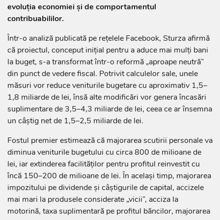
evoluția economiei și de comportamentul
contribuabililor.
Într-o analiză publicată pe rețelele Facebook, Sturza afirmă
că proiectul, conceput inițial pentru a aduce mai mulți bani
la buget, s-a transformat într-o reformă „aproape neutră”
din punct de vedere fiscal. Potrivit calculelor sale, unele
măsuri vor reduce veniturile bugetare cu aproximativ 1,5–
1,8 miliarde de lei, însă alte modificări vor genera încasări
suplimentare de 3,5–4,3 miliarde de lei, ceea ce ar însemna
un câștig net de 1,5–2,5 miliarde de lei.
Fostul premier estimează că majorarea scutirii personale va
diminua veniturile bugetului cu circa 800 de milioane de
lei, iar extinderea facilităților pentru profitul reinvestit cu
încă 150–200 de milioane de lei. În același timp, majorarea
impozitului pe dividende și câștigurile de capital, accizele
mai mari la produsele considerate „vicii”, acciza la
motorină, taxa suplimentară pe profitul băncilor, majorarea