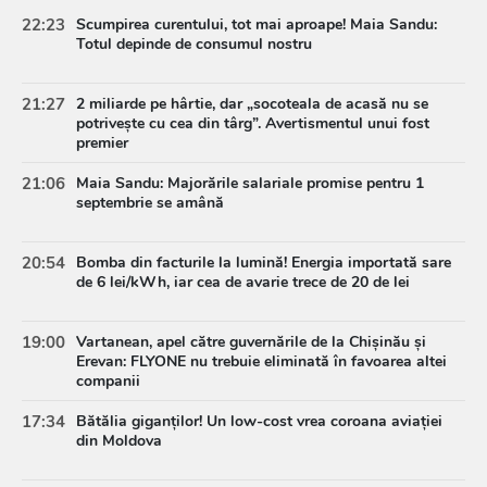
22:23
Scumpirea curentului, tot mai aproape! Maia Sandu:
Totul depinde de consumul nostru
21:27
2 miliarde pe hârtie, dar „socoteala de acasă nu se
potrivește cu cea din târg”. Avertismentul unui fost
premier
21:06
Maia Sandu: Majorările salariale promise pentru 1
septembrie se amână
20:54
Bomba din facturile la lumină! Energia importată sare
de 6 lei/kWh, iar cea de avarie trece de 20 de lei
19:00
Vartanean, apel către guvernările de la Chișinău și
Erevan: FLYONE nu trebuie eliminată în favoarea altei
companii
17:34
Bătălia giganților! Un low-cost vrea coroana aviației
din Moldova