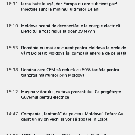
16:31
Iarna bate la ușă, dar Europa nu are suficient gaz!
Injecțiile sunt la minimul ultimilor 14 ani
16:10
Moldova scapă de deconectările la energie electrică.
Deficitul a fost redus la doar 39 MWh
15:53
România nu mai are curent pentru Moldova la orele de
vârf! Bolojan: Moldova își cumpără energia de pe piață
15:38
Ucraina cere CFM să reducă cu 50% tarifele pentru
tranzitul mărfurilor prin Moldova
15:12
Mașina viitorului, cu taxa prezentului. Ce pregătește
Guvernul pentru electrice
14:47
Compania „fantomă” de pe cerul Moldovei! Tofan: Au
găsit un avion vechi și vor să zboare în Egipt