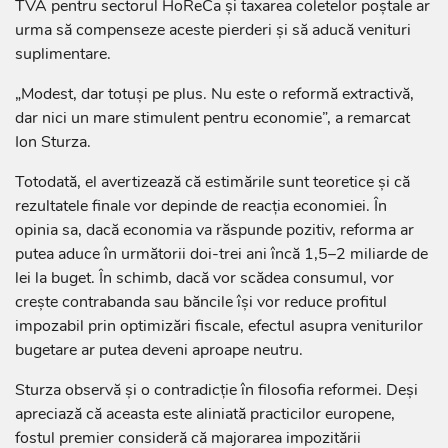
TVA pentru sectorul HoReCa și taxarea coletelor poștale ar
urma să compenseze aceste pierderi și să aducă venituri
suplimentare.
„Modest, dar totuși pe plus. Nu este o reformă extractivă,
dar nici un mare stimulent pentru economie”, a remarcat
Ion Sturza.
Totodată, el avertizează că estimările sunt teoretice și că
rezultatele finale vor depinde de reacția economiei. În
opinia sa, dacă economia va răspunde pozitiv, reforma ar
putea aduce în următorii doi-trei ani încă 1,5–2 miliarde de
lei la buget. În schimb, dacă vor scădea consumul, vor
crește contrabanda sau băncile își vor reduce profitul
impozabil prin optimizări fiscale, efectul asupra veniturilor
bugetare ar putea deveni aproape neutru.
Sturza observă și o contradicție în filosofia reformei. Deși
apreciază că aceasta este aliniată practicilor europene,
fostul premier consideră că majorarea impozitării