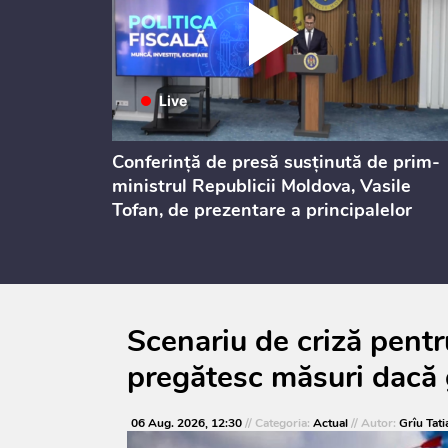
ului
Conferință de presă susținută de prim-
st 2026
ministrul Republicii Moldova, Vasile
Tofan, de prezentare a principalelor
prevederi ale politicii fiscale pentru
anul 2027, care urmează să fie supusă
consultărilor publice
Scenariu de criză pentru
pregătesc măsuri dacă g
06 Aug. 2026, 12:30
// Categoria:
Actual
// Autor:
Grîu Tati