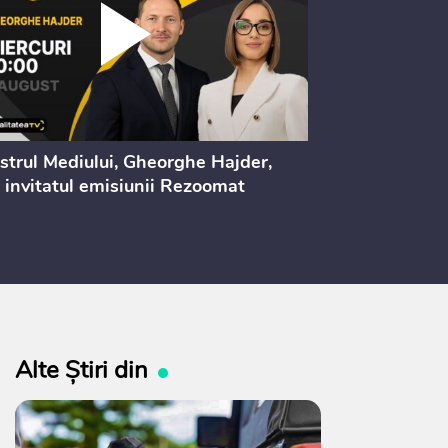
strul Mediului, Gheorghe Hajder,
Consultări pu
 invitatul emisiunii Rezoomat
lege pentru 
electoral (nr
Alte Știri din