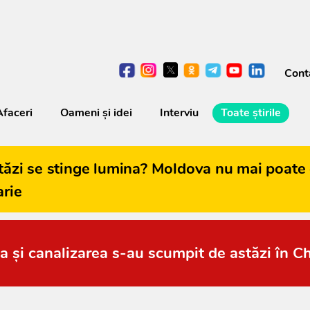
Cont
Afaceri
Oameni şi idei
Interviu
Toate știrile
tăzi se stinge lumina? Moldova nu mai poate 
arie
a și canalizarea s-au scumpit de astăzi în C