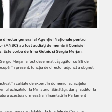
de director general al Agenției Naționale pentru
lor (ANSC) au fost audiați de membrii Comisiei
. Este vorba de Irina Gutnic și Sergiu Merjan.
, Sergiu Merjan a fost desemnat câștigător cu 86 de
ocupă, în prezent, funcția de director adjunct a obținut
ctivat în calitate de expert în domeniul achizițiilor
iul achizițiilor la Ministerul Sănătății, dar și auditor la
tura acestuia urmează a fi înaintată în Parlament
 selectarea candidaților la funcțiile de Consilier