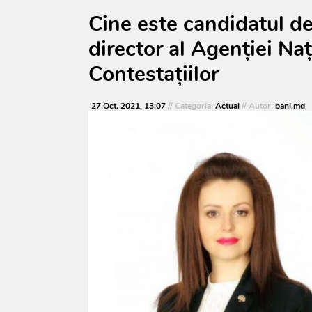
Cine este candidatul d
director al Agenției Na
Contestațiilor
27 Oct. 2021, 13:07
// Categoria:
Actual
// Autor:
bani.md