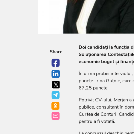
Doi candidați la funcția 
Share
Soluționarea Contestații
economie buget și finanțe
În urma probei interviului
puncte. Irina Gutnic, care 
67,25 puncte.
Potrivit CV-ului, Merjan a a
publice, consultant în domen
Curtea de Conturi. Candida
pentru a fi votată.
La concursul deschis pentru