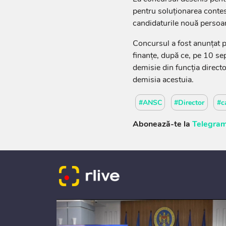
pentru soluționarea contes
candidaturile nouă persoa
Concursul a fost anunțat 
finanțe, după ce, pe 10 se
demisie din funcția direct
demisia acestuia.
#ANSC
#Director
#c
Abonează-te la
Telegram