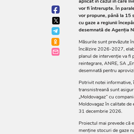
aplicat în cazul în care l
vor fi întrerupte. În paral
vor propune, până la 15 
cu gaze a regiunii încep
desemnată de Agenția Na
Măsurile sunt prevăzute în
încălzire 2026-2027, elab
planul de intervenție va fi 
reintegrare, ANRE, SA „En
desemnată pentru aprovizi
Potrivit notei informative,
transnistreană sunt asigur
„Moldovagaz” cu compania
Moldovagaz în calitate de 
31 decembrie 2026.
Proiectul mai prevede că e
menține stocuri de gaze n