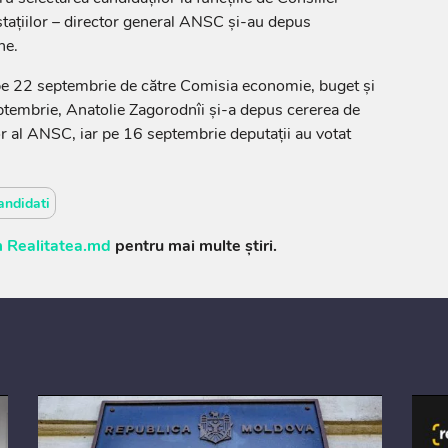
tațiilor – director general ANSC și-au depus
ne.
pe 22 septembrie de către Comisia economie, buget și
ptembrie, Anatolie Zagorodnîi și-a depus cererea de
or al ANSC, iar pe 16 septembrie deputații au votat
andidati
 Realitatea.md
pentru mai multe știri.