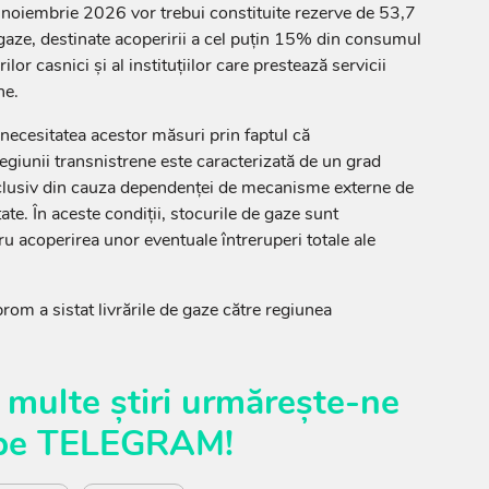
 noiembrie 2026 vor trebui constituite rezerve de 53,7
gaze, destinate acoperirii a cel puțin 15% din consumul
or casnici și al instituțiilor care prestează servicii
ne.
 necesitatea acestor măsuri prin faptul că
egiunii transnistrene este caracterizată de un grad
inclusiv din cauza dependenței de mecanisme externe de
ate. În aceste condiții, stocurile de gaze sunt
ru acoperirea unor eventuale întreruperi totale ale
om a sistat livrările de gaze către regiunea
 multe știri urmărește-ne
pe
TELEGRAM
!