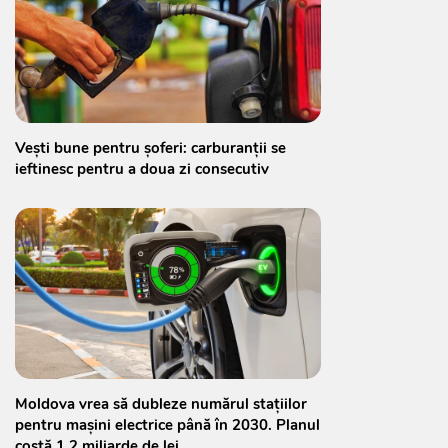
Vești bune pentru șoferi: carburanții se
ieftinesc pentru a doua zi consecutiv
Moldova vrea să dubleze numărul stațiilor
pentru mașini electrice până în 2030. Planul
costă 1,2 miliarde de lei