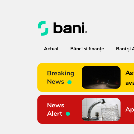
Actual
Bănci şi finanţe
Bani și 
As
Breaking
News
av
News
Ap
Alert