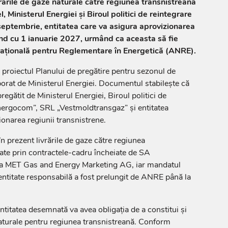
ivrările de gaze naturale către regiunea transnistreană
el, Ministerul Energiei și Biroul politici de reintegrare
septembrie, entitatea care va asigura aprovizionarea
ând cu 1 ianuarie 2027, urmând ca aceasta să fie
țională pentru Reglementare în Energetică (ANRE).
 proiectul Planului de pregătire pentru sezonul de
orat de Ministerul Energiei. Documentul stabilește că
pregătit de Ministerul Energiei, Biroul politici de
ergocom”, SRL „Vestmoldtransgaz” și entitatea
onarea regiunii transnistrene.
 în prezent livrările de gaze către regiunea
ate prin contractele-cadru încheiate de SA
 MET Gas and Energy Marketing AG, iar mandatul
entitate responsabilă a fost prelungit de ANRE până la
ntitatea desemnată va avea obligația de a constitui și
aturale pentru regiunea transnistreană. Conform