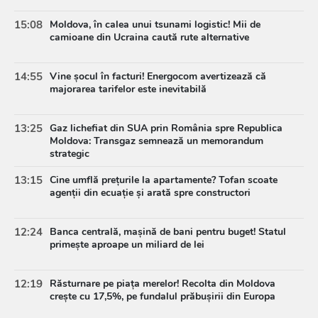
15:08
Moldova, în calea unui tsunami logistic! Mii de
camioane din Ucraina caută rute alternative
14:55
Vine șocul în facturi! Energocom avertizează că
majorarea tarifelor este inevitabilă
13:25
Gaz lichefiat din SUA prin România spre Republica
Moldova: Transgaz semnează un memorandum
strategic
13:15
Cine umflă prețurile la apartamente? Tofan scoate
agenții din ecuație și arată spre constructori
12:24
Banca centrală, mașină de bani pentru buget! Statul
primește aproape un miliard de lei
12:19
Răsturnare pe piața merelor! Recolta din Moldova
crește cu 17,5%, pe fundalul prăbușirii din Europa