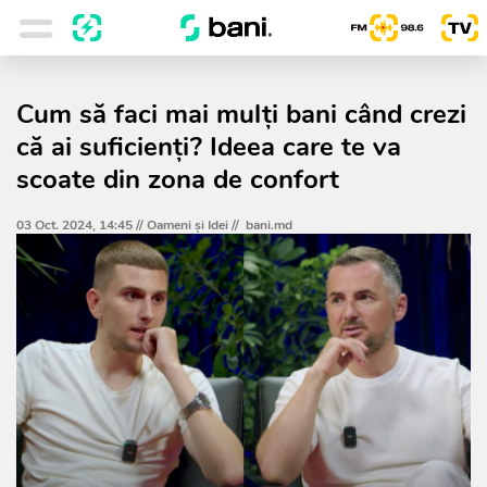
Cum să faci mai mulți bani când crezi
că ai suficienți? Ideea care te va
scoate din zona de confort
03 Oct. 2024, 14:45 //
Oameni şi Idei
//
bani.md