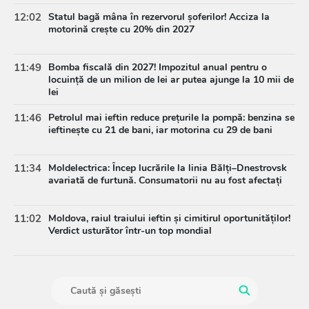
12:02
Statul bagă mâna în rezervorul șoferilor! Acciza la
motorină crește cu 20% din 2027
11:49
Bomba fiscală din 2027! Impozitul anual pentru o
locuință de un milion de lei ar putea ajunge la 10 mii de
lei
11:46
Petrolul mai ieftin reduce prețurile la pompă: benzina se
ieftinește cu 21 de bani, iar motorina cu 29 de bani
11:34
Moldelectrica: Încep lucrările la linia Bălți–Dnestrovsk
avariată de furtună. Consumatorii nu au fost afectați
11:02
Moldova, raiul traiului ieftin și cimitirul oportunităților!
Verdict usturător într-un top mondial