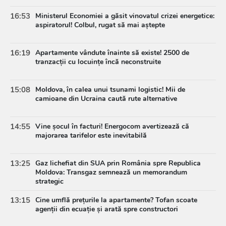
16:53
Ministerul Economiei a găsit vinovatul crizei energetice:
aspiratorul! Colbul, rugat să mai aștepte
16:19
Apartamente vândute înainte să existe! 2500 de
tranzacții cu locuințe încă neconstruite
15:08
Moldova, în calea unui tsunami logistic! Mii de
camioane din Ucraina caută rute alternative
14:55
Vine șocul în facturi! Energocom avertizează că
majorarea tarifelor este inevitabilă
13:25
Gaz lichefiat din SUA prin România spre Republica
Moldova: Transgaz semnează un memorandum
strategic
13:15
Cine umflă prețurile la apartamente? Tofan scoate
agenții din ecuație și arată spre constructori