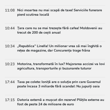
11:08
Nici moartea nu mai scapă de taxe! Serviciile funerare
pierd scutirea locală
10:44
Țara care nu se mai trezește fără cafea! Moldovenii au
trecut de 200 de cești anual
10:34
„Republica” Linella! Un milionar vrea să mai înghită o
rețea de magazine, dar Concurența trage frâna
10:23
Motorina, transformată în lux? Majorarea accizei va lovi
agricultura, transporturile și buzunarele tuturor
17:44
Taxa pe colete: Ioniță are o soluție prin care Guvernul
poate încasa 3 miliarde fără scandal: Nu jupuiți oaia
17:15
Datoria externă a mușcat din rezerve! Plățile externe au
fost de peste 24 de milioane de euro