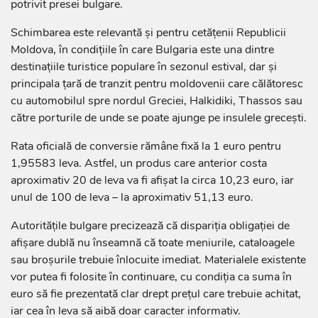
potrivit presei bulgare.
Schimbarea este relevantă și pentru cetățenii Republicii
Moldova, în condițiile în care Bulgaria este una dintre
destinațiile turistice populare în sezonul estival, dar și
principala țară de tranzit pentru moldovenii care călătoresc
cu automobilul spre nordul Greciei, Halkidiki, Thassos sau
către porturile de unde se poate ajunge pe insulele grecești.
Rata oficială de conversie rămâne fixă la 1 euro pentru
1,95583 leva. Astfel, un produs care anterior costa
aproximativ 20 de leva va fi afișat la circa 10,23 euro, iar
unul de 100 de leva – la aproximativ 51,13 euro.
Autoritățile bulgare precizează că dispariția obligației de
afișare dublă nu înseamnă că toate meniurile, cataloagele
sau broșurile trebuie înlocuite imediat. Materialele existente
vor putea fi folosite în continuare, cu condiția ca suma în
euro să fie prezentată clar drept prețul care trebuie achitat,
iar cea în leva să aibă doar caracter informativ.