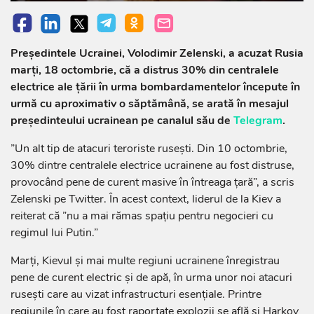
Președintele Ucrainei, Volodimir Zelenski, a acuzat Rusia
marți, 18 octombrie, că a distrus 30% din centralele
electrice ale țării în urma bombardamentelor începute în
urmă cu aproximativ o săptămână, se arată în mesajul
președinteului ucrainean pe canalul său de
Telegram
.
”Un alt tip de atacuri teroriste rusești. Din 10 octombrie,
30% dintre centralele electrice ucrainene au fost distruse,
provocând pene de curent masive în întreaga țară”, a scris
Zelenski pe Twitter. În acest context, liderul de la Kiev a
reiterat că ”nu a mai rămas spațiu pentru negocieri cu
regimul lui Putin.”
Marți, Kievul şi mai multe regiuni ucrainene înregistrau
pene de curent electric şi de apă, în urma unor noi atacuri
ruseşti care au vizat infrastructuri esenţiale. Printre
regiunile în care au fost raportate explozii se află și Harkov