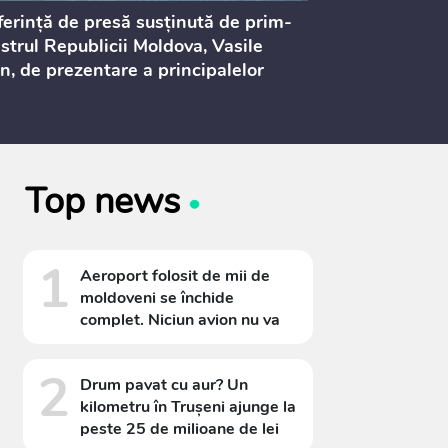
erință de presă susținută de prim-
Ședința Consi
strul Republicii Moldova, Vasile
Procurorilor
n, de prezentare a principalelor
ederi ale politicii fiscale pentru
 2027, care urmează să fie supusă
ultărilor publice
Top news
1
Aeroport folosit de mii de
moldoveni se închide
complet. Niciun avion nu va
decola timp de 11 săptămâni
2
Drum pavat cu aur? Un
kilometru în Trușeni ajunge la
peste 25 de milioane de lei