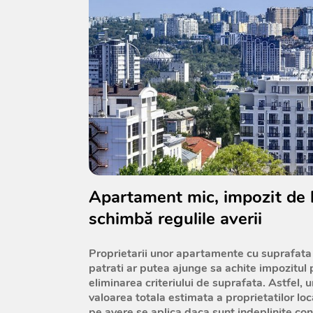
Apartament mic, impozit de 
schimbă regulile averii
Proprietarii unor apartamente cu suprafata
patrati ar putea ajunge sa achite impozitul
eliminarea criteriului de suprafata. Astfel,
valoarea totala estimata a proprietatilor loc
pe avere se aplica daca sunt indeplinite co