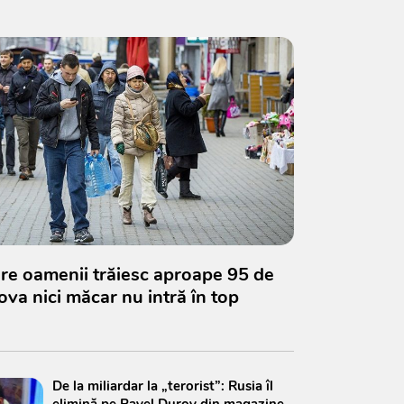
are oamenii trăiesc aproape 95 de
ova nici măcar nu intră în top
De la miliardar la „terorist”: Rusia îl
elimină pe Pavel Durov din magazine,