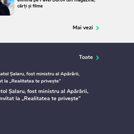
cărți și filme
Mai vezi
Toate
ol Şalaru, fost ministru al Apărării,
invitat la „Realitatea te privește”
Территория
прочно
безо