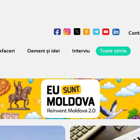
Cont
Afaceri
Oameni şi idei
Interviu
Toate știrile