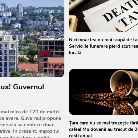
Nici moartea nu mai scapă de ta
Serviciile funerare pierd scutire
locală
lux! Guvernul
 mai mica de 120 de metri
 pe avere. Guvernul propune
Țara care nu se mai trezește făr
 urmeaza sa conteze doar
cafea! Moldovenii au trecut de 
ative. In prezent, impozitul
cești anual
ncomitent doua conditii: