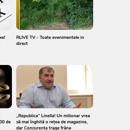
xe!
RLIVE TV - Toate evenimentele in
a
direct
ă
„Republica” Linella! Un milionar vrea
200 de
să mai înghită o rețea de magazine,
dar Concurența trage frâna