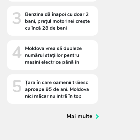
3
Benzina dă înapoi cu doar 2
bani, prețul motorinei crește
cu încă 28 de bani
4
Moldova vrea să dubleze
numărul stațiilor pentru
mașini electrice până în
2030. Planul costă 1,2
miliarde de lei
5
Țara în care oamenii trăiesc
aproape 95 de ani. Moldova
nici măcar nu intră în top
Mai multe