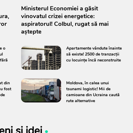
Ministerul Economiei a găsit
ura,
vinovatul crizei energetice:
ror
aspiratorul! Colbul, rugat să mai
aștepte
e o
Apartamente vândute înainte
ul
să existe! 2500 de tranzacții
 fără
cu locuințe încă neconstruite
t din
Moldova, în calea unui
au fost
tsunami logistic! Mii de
 de
camioane din Ucraina caută
rute alternative
i şi idei