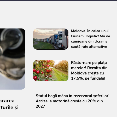
Moldova, în calea unui
tsunami logistic! Mii de
camioane din Ucraina
caută rute alternative
Răsturnare pe piața
merelor! Recolta din
Moldova crește cu
17,5%, pe fundalul
prăbușirii din Europa
Statul bagă mâna în rezervorul șoferilor!
orarea
Acciza la motorină crește cu 20% din
2027
turile și