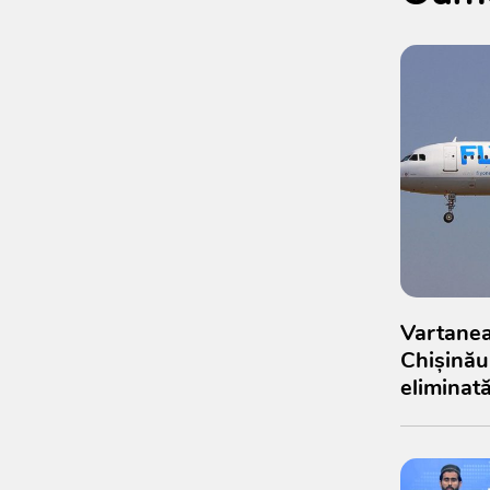
Vartanea
Chișinău
eliminată