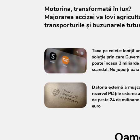
Motorina, transformată în lux?
Majorarea accizei va lovi agricult
transporturile și buzunarele tutu
Taxa pe colete: Ioniță ar
soluție prin care Guvern
poate încasa 3 miliarde
scandal: Nu jupuiți oaia
Datoria externă a mușca
rezerve! Plățile externe 
de peste 24 de milioane
euro
Oamen