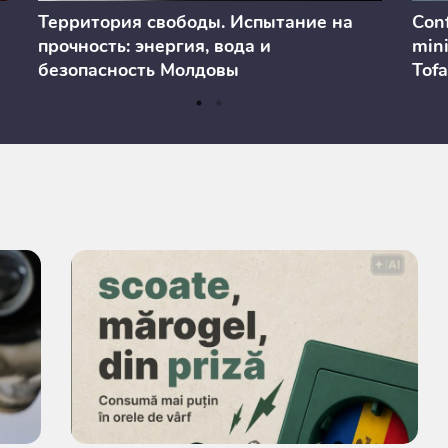
Территория свободы. Испытание на
Conf
прочность: энергия, вода и
mini
безопасность Молдовы
Tofa
prev
anul
cons