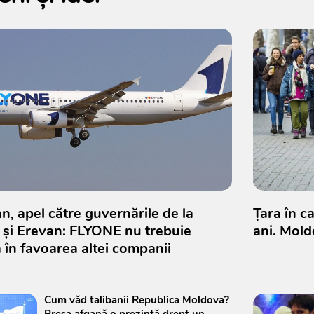
n, apel către guvernările de la
Țara în c
 și Erevan: FLYONE nu trebuie
ani. Mold
 în favoarea altei companii
Cum văd talibanii Republica Moldova?
Presa afgană o prezintă drept un