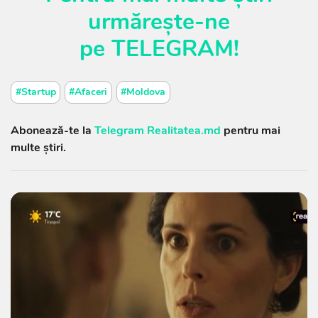
urmărește-ne
pe
TELEGRAM
!
#Startup
#Afaceri
#Moldova
Abonează-te la
Telegram Realitatea.md
pentru mai
multe știri.