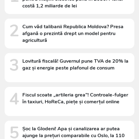
costă 1,2 miliarde de lei
2
Cum văd talibanii Republica Moldova? Presa
afgană o prezintă drept un model pentru
agricultură
3
Lovitură fiscală! Guvernul pune TVA de 20% la
gaz și energie peste plafonul de consum
4
Fiscul scoate „artileria grea”! Controale-fulger
în taxiuri, HoReCa, piețe și comerțul online
5
Șoc la Glodeni! Apa și canalizarea ar putea
ajunge la prețuri comparabile cu Oslo, la 110