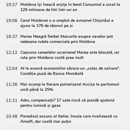
19:27
Moldova își îneacă arșița în bere! Consumul a urcat la
129 milioane de litri într-un an
19:06
Cerul Moldovei s-a umplut de avioane! Chișinăul a
ajuns la 176 de zboruri pe zi
18:37
Marea Neagră fierbe! Atacurile asupra navelor pot
redesena rutele comerciale prin Moldova
12:12
Capcana cerealelor ucrainene! Marea este blocată, iar
ruta prin Moldova costă prea mult
12:04
AI le aruncă economiilor sărace un „colac de salvare”.
Condiția pusă de Banca Mondială
11:36
Mai scump la fiecare pulverizare! Acciza la parfumuri
urcă până la 25%
11:11
Adio, compensații? 17 sate riscă să piardă ajutorul
pentru lumină și gaze
10:48
Paradisul ascuns al Italiei. Insula care rivalizează cu
Amalfi, dar costă mai puțin