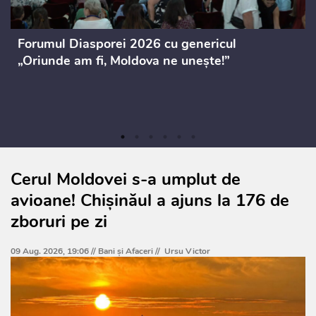
Forumul Diasporei 2026 cu genericul
„Oriunde am fi, Moldova ne unește!”
Cerul Moldovei s-a umplut de
avioane! Chișinăul a ajuns la 176 de
zboruri pe zi
09 Aug. 2026, 19:06 //
Bani și Afaceri
//
Ursu Victor