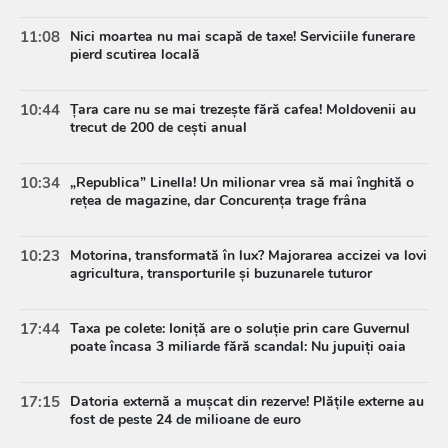
11:08
Nici moartea nu mai scapă de taxe! Serviciile funerare
pierd scutirea locală
10:44
Țara care nu se mai trezește fără cafea! Moldovenii au
trecut de 200 de cești anual
10:34
„Republica” Linella! Un milionar vrea să mai înghită o
rețea de magazine, dar Concurența trage frâna
10:23
Motorina, transformată în lux? Majorarea accizei va lovi
agricultura, transporturile și buzunarele tuturor
17:44
Taxa pe colete: Ioniță are o soluție prin care Guvernul
poate încasa 3 miliarde fără scandal: Nu jupuiți oaia
17:15
Datoria externă a mușcat din rezerve! Plățile externe au
fost de peste 24 de milioane de euro