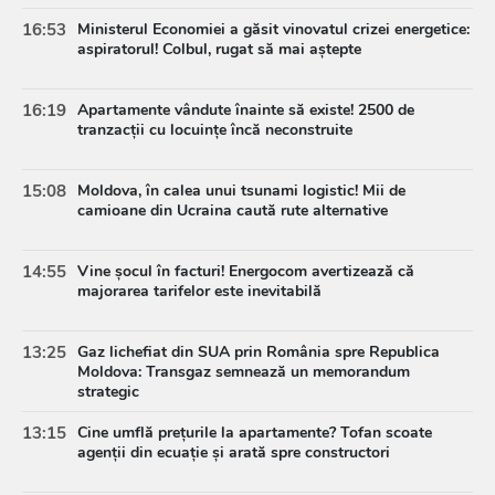
16:53
Ministerul Economiei a găsit vinovatul crizei energetice:
aspiratorul! Colbul, rugat să mai aștepte
16:19
Apartamente vândute înainte să existe! 2500 de
tranzacții cu locuințe încă neconstruite
15:08
Moldova, în calea unui tsunami logistic! Mii de
camioane din Ucraina caută rute alternative
14:55
Vine șocul în facturi! Energocom avertizează că
majorarea tarifelor este inevitabilă
13:25
Gaz lichefiat din SUA prin România spre Republica
Moldova: Transgaz semnează un memorandum
strategic
13:15
Cine umflă prețurile la apartamente? Tofan scoate
agenții din ecuație și arată spre constructori