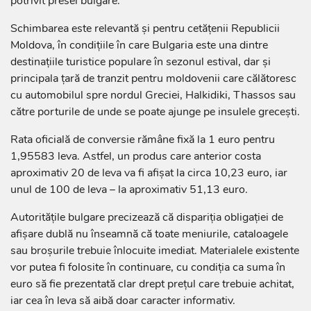
potrivit presei bulgare.
Schimbarea este relevantă și pentru cetățenii Republicii
Moldova, în condițiile în care Bulgaria este una dintre
destinațiile turistice populare în sezonul estival, dar și
principala țară de tranzit pentru moldovenii care călătoresc
cu automobilul spre nordul Greciei, Halkidiki, Thassos sau
către porturile de unde se poate ajunge pe insulele grecești.
Rata oficială de conversie rămâne fixă la 1 euro pentru
1,95583 leva. Astfel, un produs care anterior costa
aproximativ 20 de leva va fi afișat la circa 10,23 euro, iar
unul de 100 de leva – la aproximativ 51,13 euro.
Autoritățile bulgare precizează că dispariția obligației de
afișare dublă nu înseamnă că toate meniurile, cataloagele
sau broșurile trebuie înlocuite imediat. Materialele existente
vor putea fi folosite în continuare, cu condiția ca suma în
euro să fie prezentată clar drept prețul care trebuie achitat,
iar cea în leva să aibă doar caracter informativ.