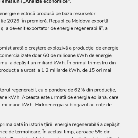
l emisiunii „Analize economice”.
energie electrică produsă pe baza resurselor
rtie 2026, în premieră, Republica Moldova exportă
 și a devenit exportator de energie regenerabilă”, a
mist arată o creștere explozivă a producției de energie
comercializate doar 60 de milioane kWh de energie
mul a depășit un miliard kWh. În primul trimestru din
producția a urcat la 1,2 miliarde kWh, de 15 ori mai
torul regenerabil, cu o pondere de 62% din producție,
oane kWh. Aceasta este urmată de energia eoliană, care
milioane kWh. Hidroenergia și biogazul au cote de
prima dată în istoria țării, energia regenerabilă a depășit
trice de termoficare. În același timp, aproape 5% din