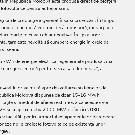
tă în Republica Moldova este produsă direct de cetățeni
i fotovoltaice pentru autoconsum.
ților de producție a generat însă și provocări. În timpul
produce mai multă energie decât consumă, iar surplusul
ețuri foarte mici sau chiar negative. În lipsa unor
nte, țara este nevoită să cumpere energie în orele de
și seara.
5 kWh de energie electrică regenerabilă produsă ziua
nergie electrică pentru seara sau dimineața”, a
investițiilor se mută spre dezvoltarea sistemelor de
epublica Moldova dispunea de doar 15-16 MWh
ritățile și mediul de afaceri estimează că acestea vor
26 și la aproximativ 2.000 MWh până în 2030.
iv facilități pentru importul echipamentelor de stocare
oneze noile proiecte fotovoltaice de existența unor
giei.