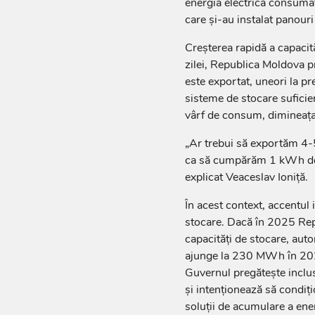
energia electrică consuma
care și-au instalat panour
Creșterea rapidă a capacită
zilei, Republica Moldova 
este exportat, uneori la pr
sisteme de stocare suficie
vârf de consum, dimineața 
„Ar trebui să exportăm 4-
ca să cumpărăm 1 kWh de e
explicat Veaceslav Ioniță.
În acest context, accentul 
stocare. Dacă în 2025 R
capacități de stocare, auto
ajunge la 230 MWh în 20
Guvernul pregătește inclus
și intenționează să condiți
soluții de acumulare a ener