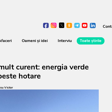
Cont
Afaceri
Oameni şi idei
Interviu
Toate știrile
ult curent: energia verde
peste hotare
su Victor