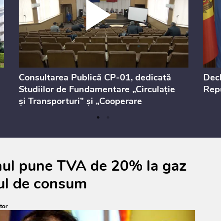
Consultarea Publică CP-01, dedicată
Decl
Studiilor de Fundamentare „Circulație
Repu
și Transporturi” și „Cooperare
Teritorială”
rnul pune TVA de 20% la gaz
nul de consum
tor