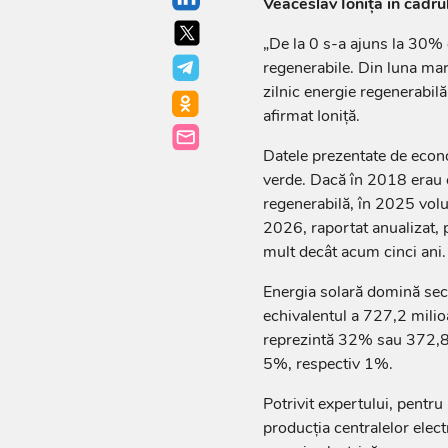
Veaceslav Ioniță în cadru
„De la 0 s-a ajuns la 30% 
regenerabile. Din luna ma
zilnic energie regenerabilă
afirmat Ioniță.
Datele prezentate de econo
verde. Dacă în 2018 erau 
regenerabilă, în 2025 volu
2026, raportat anualizat, 
mult decât acum cinci ani.
Energia solară domină sec
echivalentul a 727,2 mili
reprezintă 32% sau 372,8 
5%, respectiv 1%.
Potrivit expertului, pentru 
producția centralelor elec