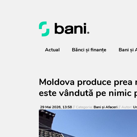
Actual
Bănci şi finanţe
Bani și 
Moldova produce prea m
este vândută pe nimic 
29 Mai 2026, 13:58
// Categoria:
Bani și Afaceri
// Autor:
Ur