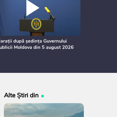
arații după ședința Guvernului
Ședința Guve
blicii Moldova din 5 august 2026
din 5 august
Alte Știri din