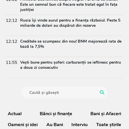
Este un semnal bun că fiecare este tratat egal în fața
justiției
12:12
Rusia își vinde aurul pentru a finanța războiul. Peste 5
miliarde de dolari au dispărut din rezerve
12:12
Creditele se scumpesc din nou! BNM majorează rata de
bază la 7,5%
11:55
Vești bune pentru șoferi: carburanții se ieftinesc pentru
a doua zi consecutiv
Actual
Bănci şi finanţe
Bani și Afaceri
Oameni şi idei
Au Bani
Interviu
Toate știrile