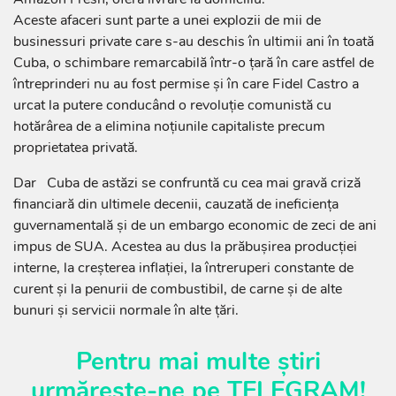
Aceste afaceri sunt parte a unei explozii de mii de
businessuri private care s-au deschis în ultimii ani în toată
Cuba, o schimbare remarcabilă într-o ţară în care astfel de
întreprinderi nu au fost permise şi în care Fidel Castro a
urcat la putere conducând o revoluţie comunistă cu
hotărârea de a elimina noţiunile capitaliste precum
proprietatea privată.
Dar Cuba de astăzi se confruntă cu cea mai gravă criză
financiară din ultimele decenii, cauzată de ineficienţa
guvernamentală şi de un embargo economic de zeci de ani
impus de SUA. Acestea au dus la prăbuşirea producţiei
interne, la creşterea inflaţiei, la întreruperi constante de
curent şi la penurii de combustibil, de carne şi de alte
bunuri şi servicii normale în alte ţări.
Pentru mai multe știri
urmărește-ne pe
TELEGRAM
!