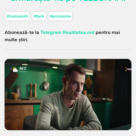
#comunisti
#țară
#economie
Abonează-te la
Telegram Realitatea.md
pentru mai
multe știri.