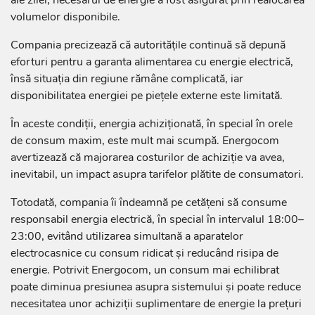
ale zilei, necesarul de energie a fost asigurat prin realocarea
volumelor disponibile.
Compania precizează că autoritățile continuă să depună
eforturi pentru a garanta alimentarea cu energie electrică,
însă situația din regiune rămâne complicată, iar
disponibilitatea energiei pe piețele externe este limitată.
În aceste condiții, energia achiziționată, în special în orele
de consum maxim, este mult mai scumpă. Energocom
avertizează că majorarea costurilor de achiziție va avea,
inevitabil, un impact asupra tarifelor plătite de consumatori.
Totodată, compania îi îndeamnă pe cetățeni să consume
responsabil energia electrică, în special în intervalul 18:00–
23:00, evitând utilizarea simultană a aparatelor
electrocasnice cu consum ridicat și reducând risipa de
energie. Potrivit Energocom, un consum mai echilibrat
poate diminua presiunea asupra sistemului și poate reduce
necesitatea unor achiziții suplimentare de energie la prețuri