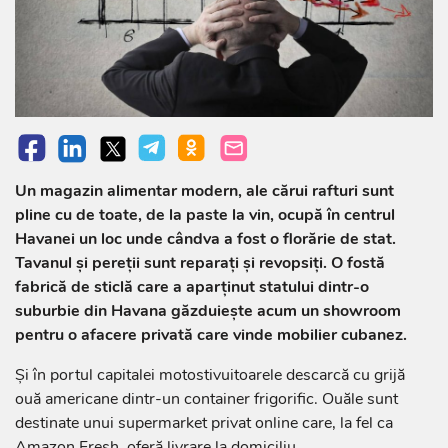
Un magazin alimentar modern, ale cărui rafturi sunt
pline cu de toate, de la paste la vin, ocupă în centrul
Havanei un loc unde cândva a fost o florărie de stat.
Tavanul şi pereţii sunt reparaţi şi revopsiţi. O fostă
fabrică de sticlă care a aparţinut statului dintr-o
suburbie din Havana găzduieşte acum un showroom
pentru o afacere privată care vinde mobilier cubanez.
Şi în portul capitalei motostivuitoarele descarcă cu grijă
ouă americane dintr-un container frigorific. Ouăle sunt
destinate unui supermarket privat online care, la fel ca
Amazon Fresh, oferă livrare la domiciliu.