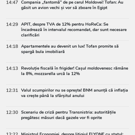
14:47
Compania „fantomă” de pe cerul Moldovei! Tofan: Au
găsit un avion vechi și vor să zboare în Egipt
14:29
APIT, despre TVA de 12% pentru HoReCa: Se
încadrează în intervalul recomandat, dar sunt necesare
clarificări
14:18
Apartamentele au devenit un lux! Tofan promite să
spargă bula imobiliară
14:13
Revoluție fiscală în frigider! Cașul moldovenesc rămâne
la 8%, mozzarella urcă la 12%
12:31
Valul scumpirilor nu se oprește! BNM anunță că inflația
va crește până la sfârșitul anului
12:30
Scenariu de criză pentru Transnistria: autoritățile
pregătesc măsuri dacă gazele vor fi oprite
12:22
Ministrul Economiei, despre litigiul FLYONE cu statul: